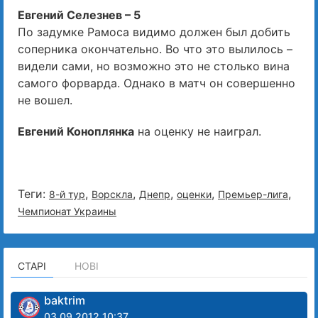
Евгений Селезнев – 5
По задумке Рамоса видимо должен был добить
соперника окончательно. Во что это вылилось –
видели сами, но возможно это не столько вина
самого форварда. Однако в матч он совершенно
не вошел.
Евгений Коноплянка
на оценку не наиграл.
Теги:
,
,
,
,
,
8-й тур
Ворскла
Днепр
оценки
Премьер-лига
Чемпионат Украины
СТАРІ
НОВІ
baktrim
03.09.2012 10:37