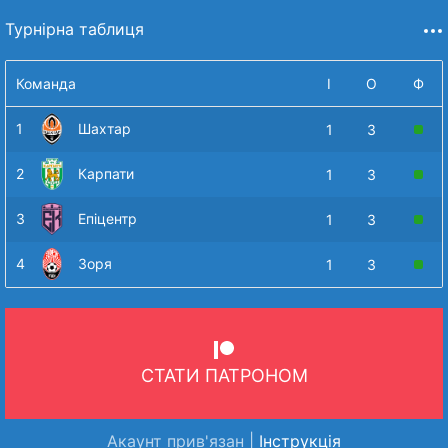
Турнірна таблиця
Команда
І
О
Ф
1
Шахтар
1
3
2
Карпати
1
3
3
Епіцентр
1
3
4
Зоря
1
3
СТАТИ ПАТРОНОМ
Акаунт прив'язан |
Інструкція