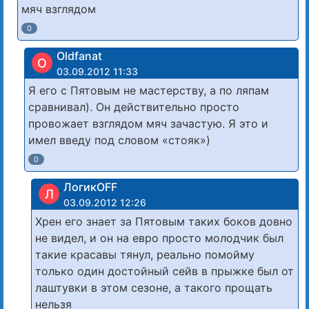
мяч взглядом
0
Oldfanat
O
03.09.2012 11:33
Я его с Пятовым не мастерству, а по ляпам
сравнивал). Он действительно просто
провожает взглядом мяч зачастую. Я это и
имел введу под словом «стояк»)
0
ЛогикOFF
Л
03.09.2012 12:26
Хрен его знает за Пятовым таких боков довно
не видел, и он на евро просто молодчик был
такие красавы тянул, реально помойму
только один достойный сейв в прыжке был от
лаштувки в этом сезоне, а такого прощать
нельзя