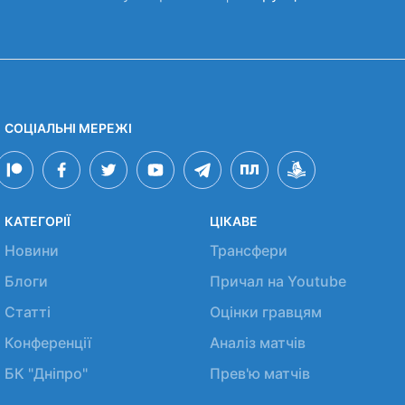
СОЦІАЛЬНІ МЕРЕЖІ
КАТЕГОРІЇ
ЦІКАВЕ
Новини
Трансфери
Блоги
Причал на Youtube
Статті
Оцінки гравцям
Конференції
Аналіз матчів
БК "Дніпро"
Прев'ю матчів