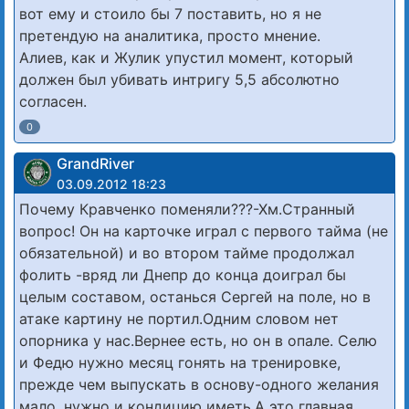
вот ему и стоило бы 7 поставить, но я не
претендую на аналитика, просто мнение.
Алиев, как и Жулик упустил момент, который
должен был убивать интригу 5,5 абсолютно
согласен.
0
GrandRiver
03.09.2012 18:23
Почему Кравченко поменяли???-Хм.Странный
вопрос! Он на карточке играл с первого тайма (не
обязательной) и во втором тайме продолжал
фолить -вряд ли Днепр до конца доиграл бы
целым составом, останься Сергей на поле, но в
атаке картину не портил.Одним словом нет
опорника у нас.Вернее есть, но он в опале. Селю
и Федю нужно месяц гонять на тренировке,
прежде чем выпускать в основу-одного желания
мало, нужно и кондицию иметь.А это главная