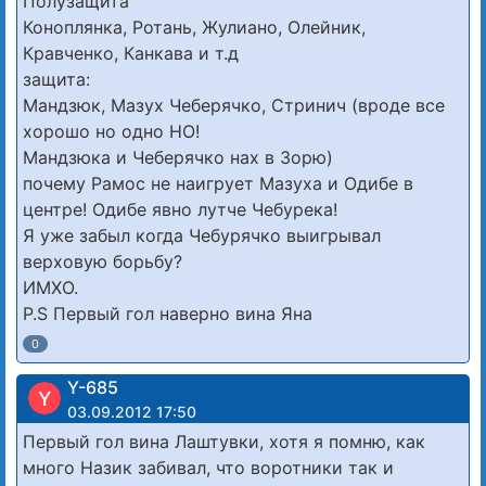
Полузащита
Коноплянка, Ротань, Жулиано, Олейник,
Кравченко, Канкава и т.д
защита:
Мандзюк, Мазух Чеберячко, Стринич (вроде все
хорошо но одно НО!
Мандзюка и Чеберячко нах в Зорю)
почему Рамос не наигрует Мазуха и Одибе в
центре! Одибе явно лутче Чебурека!
Я уже забыл когда Чебурячко выигрывал
верховую борьбу?
ИМХО.
P.S Первый гол наверно вина Яна
0
Y-685
Y
03.09.2012 17:50
Первый гол вина Лаштувки, хотя я помню, как
много Назик забивал, что воротники так и