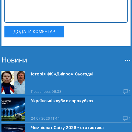
ДОДАТИ КОМЕНТАР
Новини
Історія ФК «Дніпро» Сьогодні
Позавчора, 09:33
1
Українські клуби в єврокубках
24.07.2026 11:44
1
Чемпіонат Світу 2026 - статистика