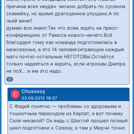
причина всех неудач -можно добрать по сусеком
скамейку, но время драгоценное упущено.А по
чьей вине?
думаю все знают.Так что всем ждать на пресс-
конференциях от Рамоса нового-ничего.Всё
благодаря тому как команда подготовилась в
межсезонье, а это 14 человек(играющие каждый
матч почти)-остальные НЕГОТОВЫ.Остаётся
только надеяться и верить, если игрокам Днепра
не поХ… и им это надо.
0
Chusovoy
C
03.09.2012 18:37
С Федей понятно — проблемы со здоровьем и
тошнотным переходом из Карпат, а вот почему
Селя никакой? Он ведь с Шахтой прошел полный
цикл подготовки к Сезону, а там у Мирчи точно