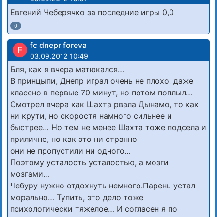
Евгений Чеберячко за последние игры 0,0
0
fc dnepr foreva
F
03.09.2012 10:49
Бля, как я вчера матюкался…
В принцыпи, Днепр играл очень не плохо, даже
классно в первые 70 минут, но потом поплыл…
Смотрел вчера как Шахта рвала Дынамо, то как
ни крути, но скоростя намного сильнее и
быстрее… Но тем не менее Шахта тоже подсела и
прилично, но как это ни странно
они не пропустили ни одного…
Поэтому усталость усталостью, а мозги
мозгами…
Чебуру нужно отдохнуть немного.Парень устал
морально… Тупить, это дело тоже
психологически тяжелое… И согласен я по