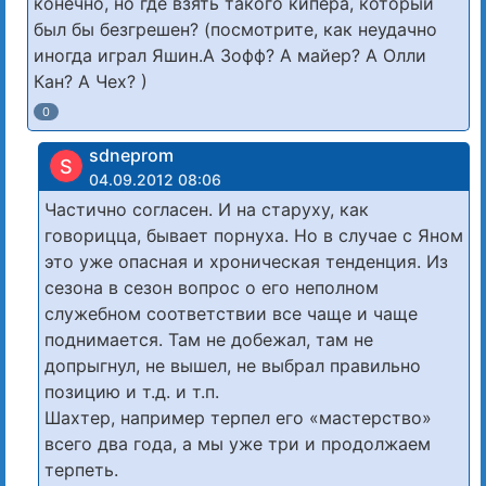
конечно, но где взять такого кипера, который
был бы безгрешен? (посмотрите, как неудачно
иногда играл Яшин.А Зофф? А майер? А Олли
Кан? А Чех? )
0
sdneprom
S
04.09.2012 08:06
Частично согласен. И на старуху, как
говорицца, бывает порнуха. Но в случае с Яном
это уже опасная и хроническая тенденция. Из
сезона в сезон вопрос о его неполном
служебном соответствии все чаще и чаще
поднимается. Там не добежал, там не
допрыгнул, не вышел, не выбрал правильно
позицию и т.д. и т.п.
Шахтер, например терпел его «мастерство»
всего два года, а мы уже три и продолжаем
терпеть.