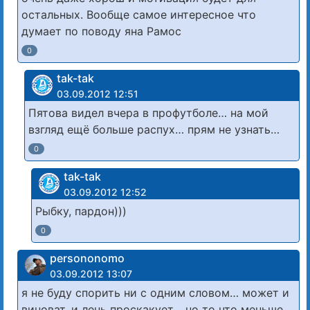
остальных. Вообще самое интересное что
думает по поводу яна Рамос
0
tak-tak
03.09.2012 12:51
Пятова видел вчера в профутболе… на мой
взгляд ещё больше распух… прям не узнать…
0
tak-tak
03.09.2012 12:52
Рыбку, пардон)))
0
persononomo
03.09.2012 13:07
я не буду спорить ни с одним словом… может и
виноват, и лень проскакует… но то что меньше