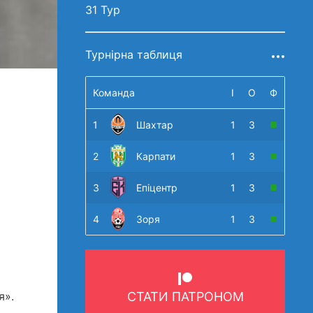
31 Тур
Турнірна таблиця
Команда
І
О
Ф
1
Шахтар
1
3
2
Карпати
1
3
3
Епіцентр
1
3
4
Зоря
1
3
я».
СТАТИ ПАТРОНОМ