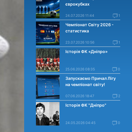
єврокубках
24.07.2026 11:44
1
Чемпіонат Світу 2026 -
статистика
23.07.2026 10:56
1
Історія ФК «Дніпро»
25.06.2026 08:35
0
Запускаємо Причал Лігу
на чемпіонат світу!
07.06.2026 18:47
2
Історія ФК "Дніпро"
24.05.2026 04:45
0