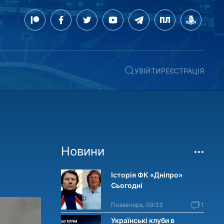
УВІЙТИ
РЕЄСТРАЦІЯ
Новини
Історія ФК «Дніпро»
Сьогодні
Позавчора, 09:33
1
Українські клуби в