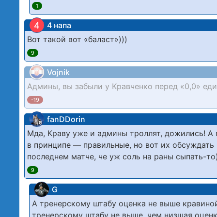
1
4
4 напа
Вот такой вот «баласт»)))
9
Vojnik
Админы, вы забыли у Кравченко перед «0,0» ед
-19
fanDDorin
Мда, Краву уже и админы троллят, дожились! А 
в принципе — правильные, но вот их обсуждать 
последнем матче, че уж соль на раны сыпать-то)
9
G
А тренерскому штабу оценка не выше кравино
тренерскому штабу не выше, чем низшая оцен