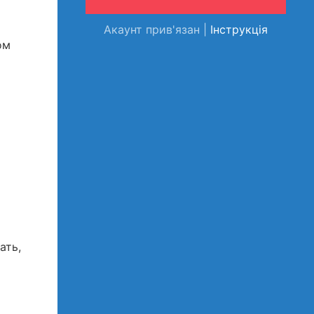
Акаунт прив'язан |
Інструкція
ом
ать,