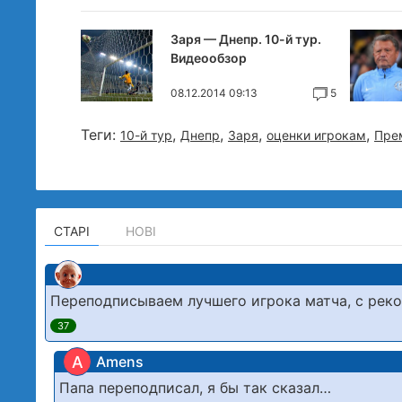
Заря — Днепр. 10-й тур.
Видеообзор
08.12.2014 09:13
5
Теги:
,
,
,
,
10-й тур
Днепр
Заря
оценки игрокам
Пре
СТАРІ
НОВІ
Переподписываем лучшего игрока матча, с рекор
37
A
Amens
Папа переподписал, я бы так сказал…