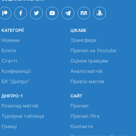
КАТЕГОРІЇ
ЦІКАВЕ
Новини
Трансфери
Блоги
Причал на Youtube
Статті
Оцінки гравцям
Конференції
Аналіз матчів
БК "Дніпро"
Прев'ю матчів
ДНІПРО-1
САЙТ
Розклад матчів
Причал
Турнірна таблиця
Причал Ліга
Гравці
Контакти