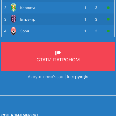
2
Карпати
1
3
3
Епіцентр
1
3
4
Зоря
1
3
СТАТИ ПАТРОНОМ
Акаунт прив'язан |
Інструкція
СОЦІАЛЬНІ МЕРЕЖІ