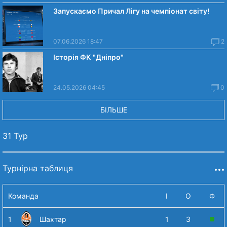
Запускаємо Причал Лігу на чемпіонат світу!
07.06.2026 18:47
2
Історія ФК "Дніпро"
24.05.2026 04:45
0
БІЛЬШЕ
31 Тур
Турнірна таблиця
Команда
І
О
Ф
1
Шахтар
1
3