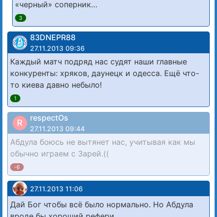
«черный» соперник…
3
83DNЕРR88
27.11.2013 09:36
Каждый матч подряд нас судят наши главные
конкуренты: хряков, даунецк и одесса. Ещё что-
то киева давно небыло!
1
respectOs
R
27.11.2013 09:44
Абдула боюсь не вытянет нас, учитывая как мы
обычно играем с Зарей.((
-6
27.11.2013 11:06
Дай Бог чтобы всё было нормально. Но Абдула
вроде бы хороший рефери.