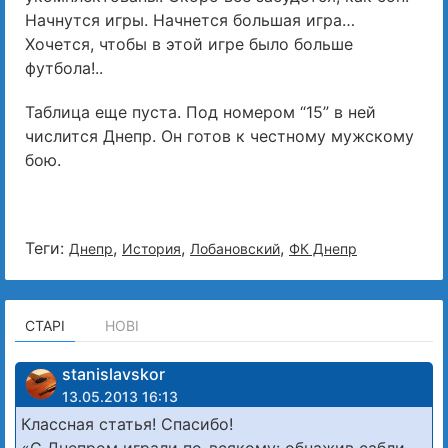
Начнутся игры. Начнется большая игра…
Хочется, чтобы в этой игре было больше
футбола!..
Таблица еще пуста. Под номером “15” в ней
числится Днепр. Он готов к честному мужскому
бою.
Теги:
,
,
,
Днепр
История
Лобановский
ФК Днепр
СТАРІ
НОВІ
stanislavskor
13.05.2013 16:13
Классная статья! Спасибо!
«С Днепром играли по-всякому: обнажив сабли,