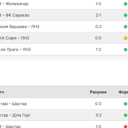
 – Железнічар
1:0
 – ФК Сараєво
2:1
онія Варшава – ЛНЗ
0:2
А Софія – ЛНЗ
0:0
ла Прага – ЛНЗ
1:2
тч
Рахунок
Фор
таві – Шахтар
0:3
тар – Діла Горі
3:2
З – Шахтар
1:0