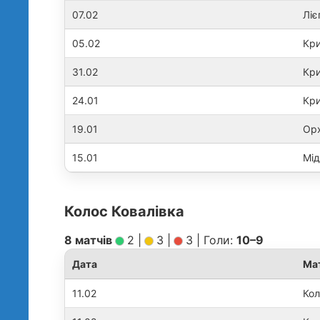
07.02
Ліє
05.02
Кри
31.02
Кри
24.01
Кри
19.01
Орх
15.01
Мід
Колос Ковалівка
8 матчів
2
|
3
|
3
|
Голи:
10–9
Дата
Ма
11.02
Кол