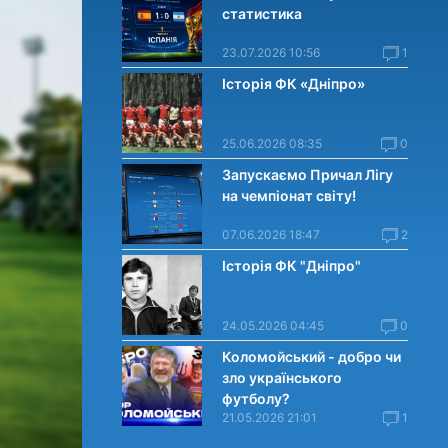
статистика
23.07.2026 10:56
1
Історія ФК «Дніпро»
25.06.2026 08:35
0
Запускаємо Причал Лігу
на чемпіонат світу!
07.06.2026 18:47
2
Історія ФК "Дніпро"
24.05.2026 04:45
0
Коломойський - добро чи
зло українського
футболу?
21.05.2026 21:01
1