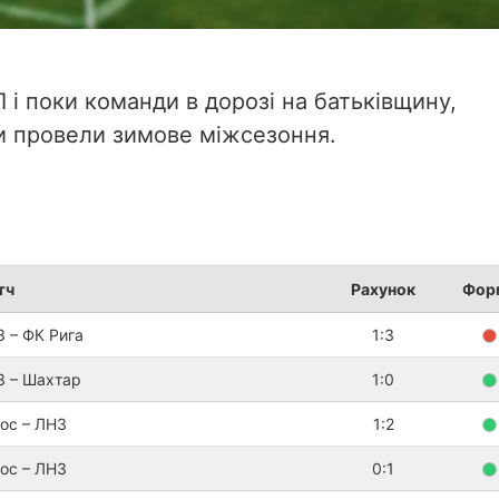
Л і поки команди в дорозі на батьківщину,
би провели зимове міжсезоння.
тч
Рахунок
Фор
 – ФК Рига
1:3
З – Шахтар
1:0
ос – ЛНЗ
1:2
ос – ЛНЗ
0:1