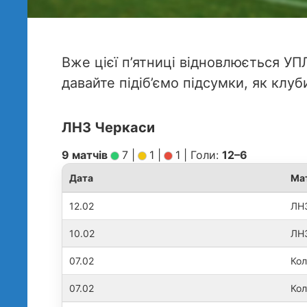
Вже цієї п’ятниці відновлюється УП
давайте підіб’ємо підсумки, як клу
ЛНЗ Черкаси
9 матчів
7
|
1
|
1
|
Голи:
12–6
Дата
Ма
12.02
ЛНЗ
10.02
ЛН
07.02
Кол
07.02
Кол