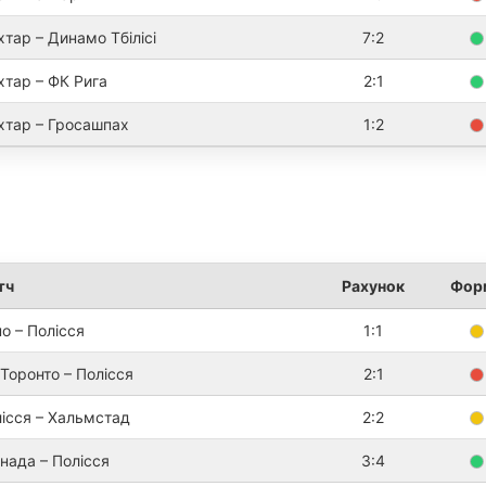
тар – Динамо Тбілісі
7:2
тар – ФК Рига
2:1
тар – Гросашпах
1:2
тч
Рахунок
Фор
о – Полісся
1:1
Торонто – Полісся
2:1
ісся – Хальмстад
2:2
нада – Полісся
3:4