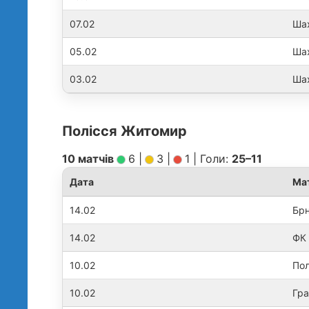
07.02
Шах
05.02
Шах
03.02
Шах
Полісся Житомир
10 матчів
6
|
3
|
1
|
Голи:
25–11
Дата
Ма
14.02
Брн
14.02
ФК 
10.02
Пол
10.02
Гра