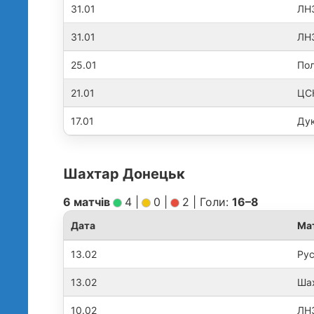
31.01
ЛНЗ
31.01
ЛНЗ
25.01
Пол
21.01
ЦСК
17.01
Дук
Шахтар Донецьк
6 матчів
4
|
0
|
2
|
Голи:
16–8
Дата
Ма
13.02
Рус
13.02
Шах
10.02
ЛН