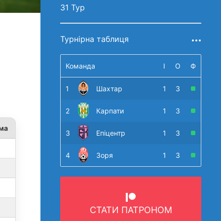
31 Тур
Турнірна таблиця
Команда
І
О
Ф
1
Шахтар
1
3
2
Карпати
1
3
ма
3
Епіцентр
1
3
4
Зоря
1
3
СТАТИ ПАТРОНОМ