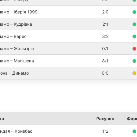
амо – Іберія 1999
2:0
амо – Кудрівка
2:1
амо – Верес
3:2
амо – Жальгіріс
0:1
амо – Малішева
8:1
она – Динамо
0:0
тч
Рахунок
Фор
ндал – Кривбас
1:2