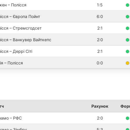
кен – Полісся
1:5
ісся – Європа Пойнт
6:0
ісся – Стремсгодсет
2:1
ісся – Ванкувер Вайткепс
2:0
ісся – Деррі Сіті
2:1
ія – Полісся
0:0
тч
Рахунок
Фор
намо – РФС
2:0
амо – Зімбру
5:3