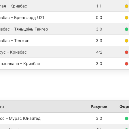
пая – Кривбас
1:1
вбас – Брентфорд U21
0:0
вбас – Тяньцзінь Тайгер
3:0
вбас – Теджон
3:3
ус – Кривбас
4:2
тьюлланн – Кривбас
3:0
тч
Рахунок
Фор
ос – Мурас Юнайтед
3:0