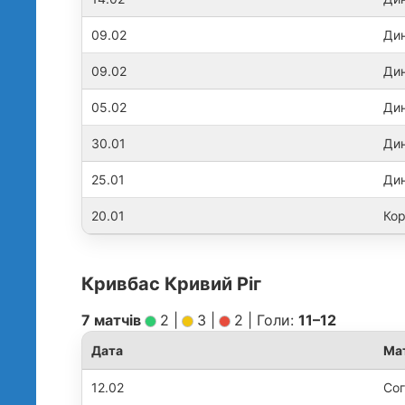
09.02
Дин
09.02
Дин
05.02
Дин
30.01
Дин
25.01
Дин
20.01
Кор
Кривбас Кривий Ріг
7 матчів
2
|
3
|
2
|
Голи:
11–12
Дата
Ма
12.02
Сог