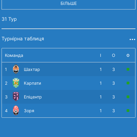
БІЛЬШЕ
31 Тур
Турнірна таблиця
Команда
І
О
Ф
1
Шахтар
1
3
2
Карпати
1
3
3
Епіцентр
1
3
4
Зоря
1
3