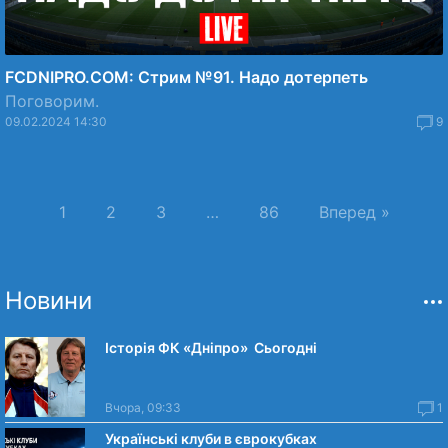
FCDNIPRO.COM: Стрим №91. Надо дотерпеть
Поговорим.
09.02.2024 14:30
9
1
2
3
…
86
Вперед »
Новини
Історія ФК «Дніпро» Сьогодні
Вчора, 09:33
1
Українські клуби в єврокубках