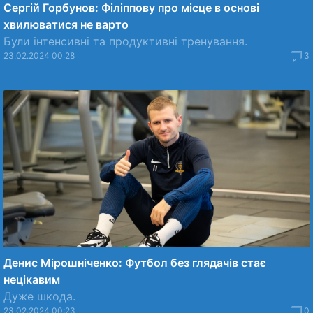
Сергій Горбунов: Філіппову про місце в основі
хвилюватися не варто
Були інтенсивні та продуктивні тренування.
23.02.2024 00:28
3
Денис Мірошніченко: Футбол без глядачів стає
нецікавим
Дуже шкода.
23.02.2024 00:23
0