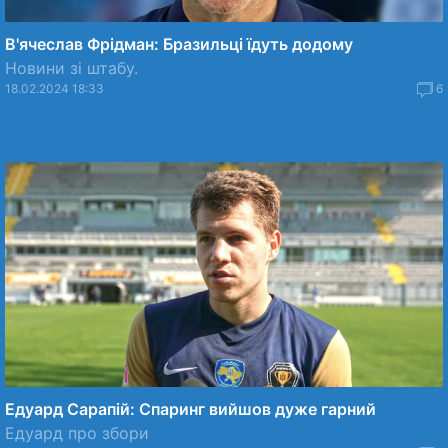
В'ячеслав Фрідман: Бразильці їдуть додому
Новини зі штабу.
18.02.2024 18:33
6
Едуард Сарапій: Спаринг вийшов дуже гарний
Едуард про збори