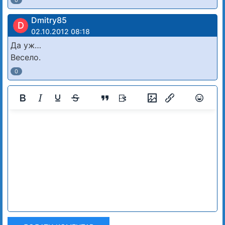
0
Dmitry85
D
02.10.2012 08:18
Да уж…
Весело.
0