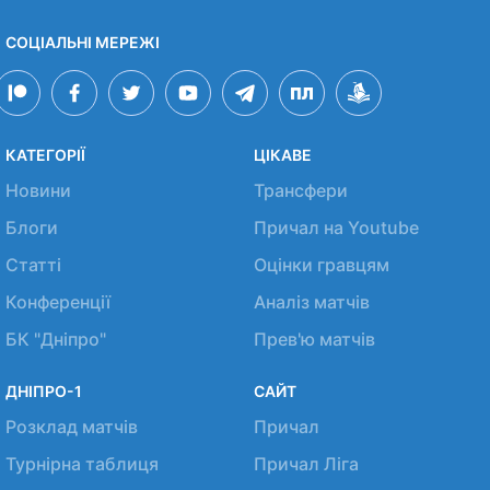
СОЦІАЛЬНІ МЕРЕЖІ
КАТЕГОРІЇ
ЦІКАВЕ
Новини
Трансфери
Блоги
Причал на Youtube
Статті
Оцінки гравцям
Конференції
Аналіз матчів
БК "Дніпро"
Прев'ю матчів
ДНІПРО-1
САЙТ
Розклад матчів
Причал
Турнірна таблиця
Причал Ліга