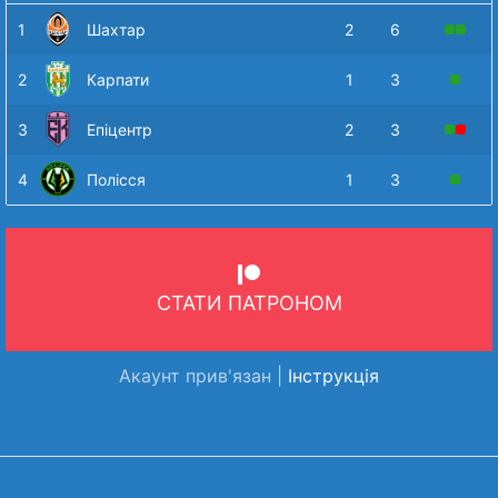
1
Шахтар
2
6
2
Карпати
1
3
3
Епіцентр
2
3
4
Полісся
1
3
СТАТИ ПАТРОНОМ
Акаунт прив'язан |
Інструкція