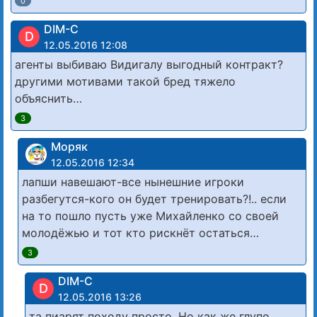
0
DIM-C
D
12.05.2016 12:08
агенты выбиваю Видигалу выгодный контракт?
другими мотивами такой бред тяжело
объяснить…
3
Моряк
12.05.2016 12:34
лапши навешают-все нынешние игроки
разбегутся-кого он будет тренировать?!.. если
на то пошло пусть уже Михайленко со своей
молодёжью и тот кто рискнёт остаться…
3
DIM-C
D
12.05.2016 13:26
та пиарят походу просто. Но как же глупо…