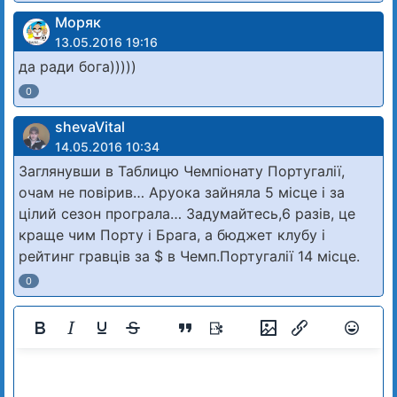
Моряк
13.05.2016 19:16
да ради бога)))))
0
shevaVital
14.05.2016 10:34
Заглянувши в Таблицю Чемпіонату Португалії,
очам не повірив… Аруока зайняла 5 місце і за
цілий сезон програла… Задумайтесь,6 разів, це
краще чим Порту і Брага, а бюджет клубу і
рейтинг гравців за $ в Чемп.Португалії 14 місце.
0