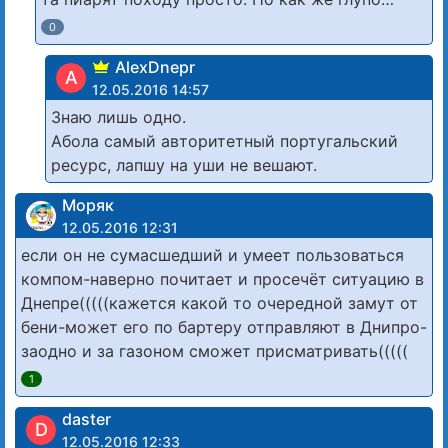
0
AlexDnepr
A
12.05.2016 14:57
Знаю лишь одно.
Абола самый авторитетный португальский
ресурс, лапшу на уши не вешают.
Моряк
12.05.2016 12:31
если он не сумасшедший и умеет пользоваться
компом-наверно почитает и просечёт ситуацию в
Днепре(((((кажется какой то очередной замут от
бени-может его по бартеру отправляют в Днипро-
заодно и за газоном сможет присматривать(((((
1
daster
D
12.05.2016 12:33