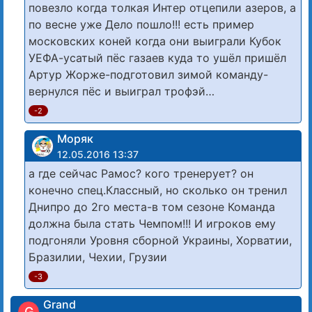
повезло когда толкая Интер отцепили азеров, а
по весне уже Дело пошло!!! есть пример
московских коней когда они выиграли Кубок
УЕФА-усатый пёс газаев куда то ушёл пришёл
Артур Жорже-подготовил зимой команду-
вернулся пёс и выиграл трофэй…
-2
Моряк
12.05.2016 13:37
а где сейчас Рамос? кого тренерует? он
конечно спец.Классный, но сколько он тренил
Днипро до 2го места-в том сезоне Команда
должна была стать Чемпом!!! И игроков ему
подгоняли Уровня сборной Украины, Хорватии,
Бразилии, Чехии, Грузии
-3
Grand
G