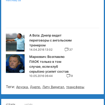
matchday.ua
A Bola: Днепр ведет
переговоры с ангольским
тренером
14.04.2016 13:02
37
Маркевич: Возглавлю
ПАОК только в том
случае, если клуб
серьёзно усилит состав
10.05.2016 06:44
9
Теги:
,
,
,
Аруока
Днепр
Литу Видигал
трансферы
СТАРІ
НОВІ