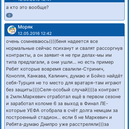
а кто это вообще?
0
Моряк
12.05.2016 12:42
очень сомневаюсь((((беня надеется все
нормальные сейчас психанут и свалят рассоргнув
контракты, а он заявит-я не при делах-мы им
типа предлагали, а они ушли… но есть пример
Ребят которые вовремя свалили-Стринич,
Конопля, Канкава, Калинич, думаю и Бойко найдёт
себя-Турция не то место для вратаря-там играют
без защиты))))Селя-особый случай))))а контракт
в 2млн.Маркевич отработал ещё в первом сезоне
и заработал коломе 6 за выход в Финал ЛЕ-
которые УЕФА отобрала в счёт долга немцам за
построенный стадион… если б не Маркевич и
Ребята-думаю Днипро уже расстреляли)))за