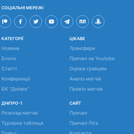
СОЦІАЛЬНІ МЕРЕЖІ
КАТЕГОРІЇ
ЦІКАВЕ
Новини
Трансфери
Блоги
Причал на Youtube
Статті
Оцінки гравцям
Конференції
Аналіз матчів
БК "Дніпро"
Прев'ю матчів
ДНІПРО-1
САЙТ
Розклад матчів
Причал
Турнірна таблиця
Причал Ліга
Гравці
Контакти