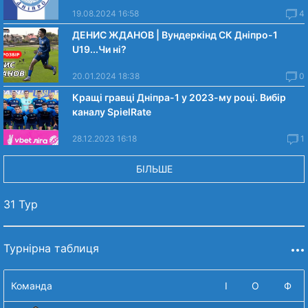
19.08.2024 16:58
4
ДЕНИС ЖДАНОВ | Вундеркінд СК Дніпро-1
U19...Чи нi?
20.01.2024 18:38
0
Кращі гравці Дніпра-1 у 2023-му році. Вибiр
каналу SpielRate
28.12.2023 16:18
1
БІЛЬШЕ
31 Тур
Турнірна таблиця
Команда
І
О
Ф