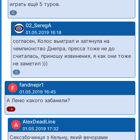
играть ещё 5 туров.
0
02_SeregA
01.05.2019 16:18
согласен, Колос выиграл и затянула на
чемпионство Днепра, пресса тоже не до
считалась, приношу извинения, я как они тоже
не заметил )))
0
fandnepr1
F
01.05.2019 16:45
А Леню какого забанили?
-4
AlexDeadLine
A
01.05.2019 17:32
Сексзбочинця з Кельну, який вечорами