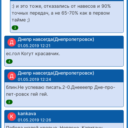
:) и это тоже, отказались от навесов и 90%
точных передач, а не 65-70% как в первом
тайме ;)
3
Днепр навсегда(Днепропетровск)
Д
01.05.2019 12:21
ес.гол Когут красавчик.
4
Днепр навсегда(Днепропетровск)
Д
01.05.2019 12:24
блин.Не успеваю писать.2-0.Днеееепр Дне-про-
пет-ровск гей гей.
2
kankava
K
01.05.2019 12:26
Победа малой кровью. Неплохо. Капитану