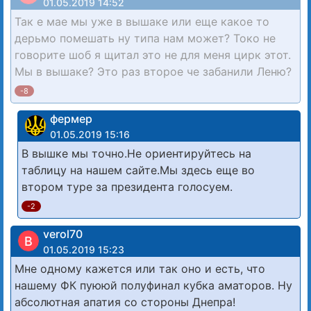
01.05.2019 14:52
Так е мае мы уже в вышаке или еще какое то
дерьмо помешать ну типа нам может? Токо не
говорите шоб я щитал это не для меня цирк этот.
Мы в вышаке? Это раз второе че забанили Леню?
-8
фермер
01.05.2019 15:16
В вышке мы точно.Не ориентируйтесь на
таблицу на нашем сайте.Мы здесь еще во
втором туре за президента голосуем.
-2
verol70
В
01.05.2019 15:23
Мне одному кажется или так оно и есть, что
нашему ФК пуююй полуфинал кубка аматоров. Ну
абсолютная апатия со стороны Днепра!