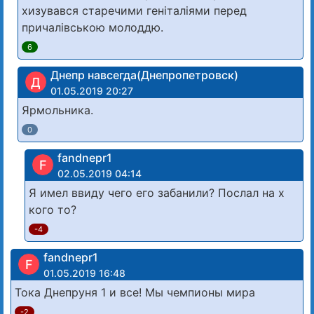
хизувався старечими геніталіями перед
причалівською молоддю.
6
Днепр навсегда(Днепропетровск)
Д
01.05.2019 20:27
Ярмольника.
0
fandnepr1
F
02.05.2019 04:14
Я имел ввиду чего его забанили? Послал на х
кого то?
-4
fandnepr1
F
01.05.2019 16:48
Тока Днепруня 1 и все! Мы чемпионы мира
-2