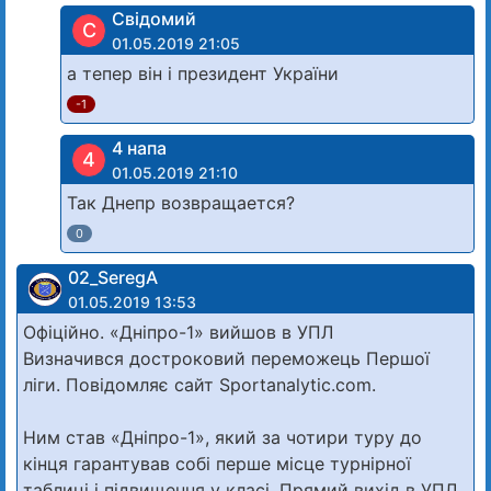
Свідомий
С
01.05.2019 21:05
а тепер він і президент України
-1
4 напа
4
01.05.2019 21:10
Так Днепр возвращается?
0
02_SeregA
01.05.2019 13:53
Офіційно. «Дніпро-1» вийшов в УПЛ
Визначився достроковий переможець Першої
ліги. Повідомляє сайт Sportanalytic.com.
Ним став «Дніпро-1», який за чотири туру до
кінця гарантував собі перше місце турнірної
таблиці і підвищення у класі. Прямий вихід в УПЛ