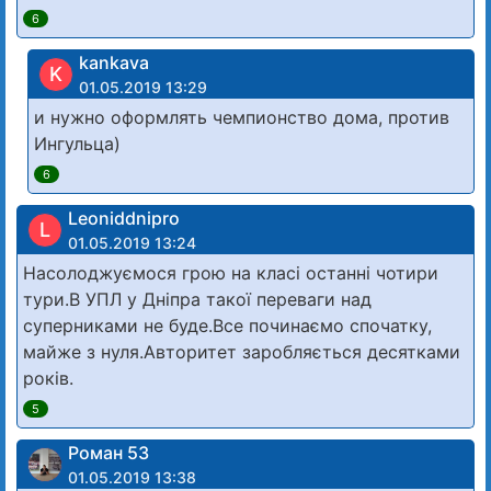
6
kankava
K
01.05.2019 13:29
и нужно оформлять чемпионство дома, против
Ингульца)
6
Leoniddnipro
L
01.05.2019 13:24
Насолоджуємося грою на класі останні чотири
тури.В УПЛ у Дніпра такої переваги над
суперниками не буде.Все починаємо спочатку,
майже з нуля.Авторитет заробляється десятками
років.
5
Роман 53
01.05.2019 13:38