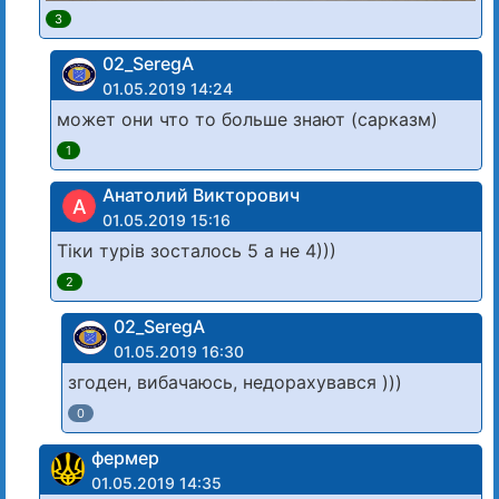
3
02_SeregA
01.05.2019 14:24
может они что то больше знают (сарказм)
1
Анатолий Викторович
А
01.05.2019 15:16
Тіки турів зосталось 5 а не 4)))
2
02_SeregA
01.05.2019 16:30
згоден, вибачаюсь, недорахувався )))
0
фермер
01.05.2019 14:35