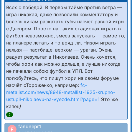
Всех с победой! В первом тайме против ветра —
игра никакая, даже позволили комментатору и
болельщикам раскатать губы насчёт равной игры
с Днепром. Просто на таких стадионах играть в
футбол невозможно, змеев запускать — самое то,
на планере летать и то вряд-ли. Низом играть
нельзя — пастбище, верхом — ураган. Очень
радует результат в Николаеве. Очень хочется,
чтобы хори как можно дольше, а лучше никогда
не пачкали собою футбол в УПЛ. Вот
полюбуйтесь, что пишут хори на своём форуме
насчёт сТороженко, например:
fc-
metalist.com/news/8948-metallist-1925-krupno-
ustupil-nikolaevu-na-vyezde.html?page=1
Это же
капец!
2
fandnepr1
F