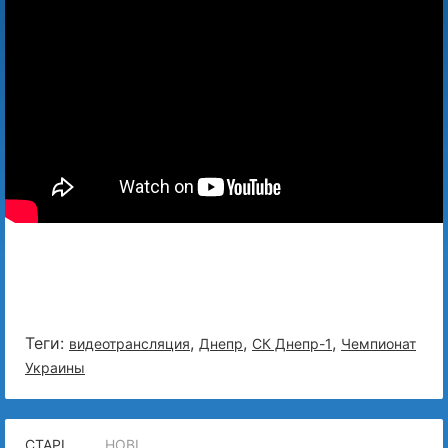
Теги:
,
,
,
видеотрансляция
Днепр
СК Днепр-1
Чемпионат
Украины
СТАРІ
НОВІ