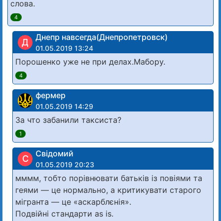
слова.
4
Днепр навсегда(Днепропетровск)
Д
01.05.2019 13:24
Порошенко уже не при делах.Мабору.
4
фермер
01.05.2019 14:29
За что забанили таксиста?
1
Свідомий
С
01.05.2019 20:23
мммм, тобто порівнювати батьків із повіями та
геями — це нормально, а критикувати старого
мігранта — це «аскарблєнія».
Подвійні стандарти as is.