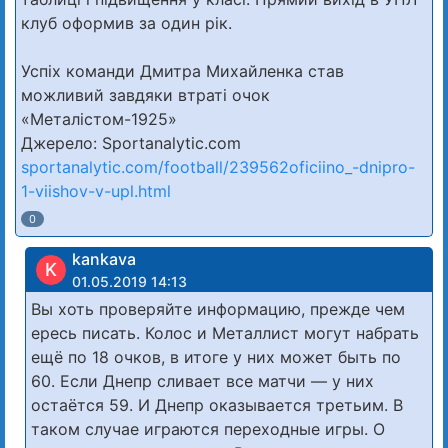
клуб оформив за один рік.
Успіх команди Дмитра Михайленка став
можливий завдяки втраті очок
«Металістом-1925»
Джерело: Sportanalytic.com
sportanalytic.com/football/239562oficiino_-dnipro-
1-viishov-v-upl.html
0
kankava
K
01.05.2019 14:13
Вы хоть проверяйте информацию, прежде чем
ересь писать. Колос и Металлист могут набрать
ещё по 18 очков, в итоге у них может быть по
60. Если Днепр сливает все матчи — у них
остаётся 59. И Днепр оказывается третьим. В
таком случае играются переходные игры. О