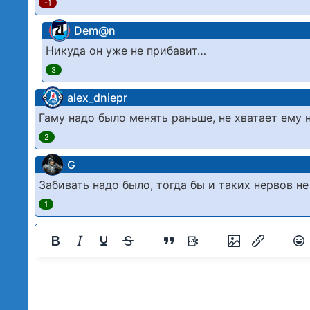
-1
Dem@n
Никуда он уже не прибавит…
3
alex_dniepr
Гаму надо было менять раньше, не хватает ему 
2
G
Забивать надо было, тогда бы и таких нервов н
1