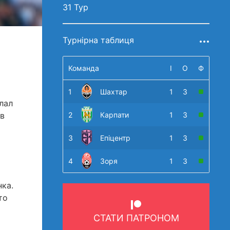
31 Тур
Турнірна таблиця
Команда
І
О
Ф
1
Шахтар
1
3
лал
2
Карпати
1
3
 в
3
Епіцентр
1
3
4
Зоря
1
3
ка.
то
СТАТИ ПАТРОНОМ