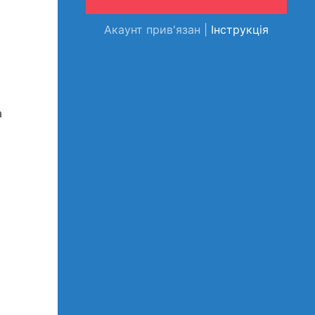
Акаунт прив'язан |
Інструкція
а