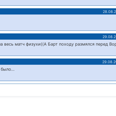
28.08.
29.08.
на весь матч физухи((А Барт походу размялся перед Во
29.08.2
е было…