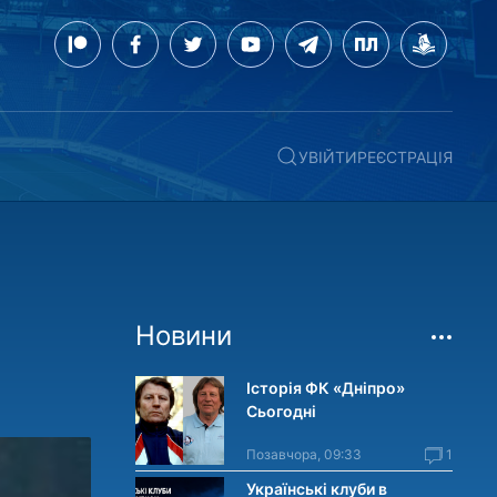
УВІЙТИ
РЕЄСТРАЦІЯ
Новини
Історія ФК «Дніпро»
Сьогодні
Позавчора, 09:33
1
Українські клуби в