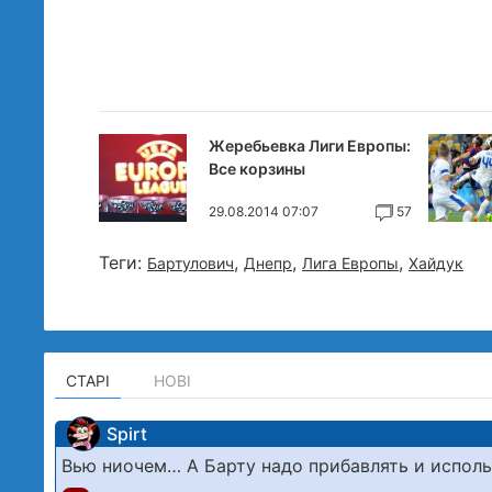
Жеребьевка Лиги Европы:
Все корзины
29.08.2014 07:07
57
Теги:
,
,
,
Бартулович
Днепр
Лига Европы
Хайдук
СТАРІ
НОВІ
Spirt
Вью ниочем… А Барту надо прибавлять и исполь