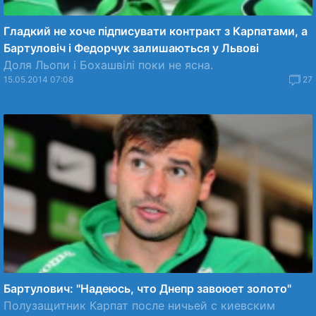
Гладкий не хоче підписувати контракт з Карпатами, а
Бартуловіч і Федорчук залишаються у Львові
Доля Льопи і Бохашвілі поки не ясна.
15.05.2014 07:08
27
Бартулович: "Надеюсь, что Днепр завоюет золото"
Полузащитник Карпат после ничьей с киевским