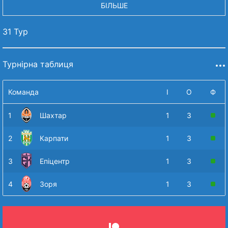
БІЛЬШЕ
31 Тур
Турнірна таблиця
Команда
І
О
Ф
1
Шахтар
1
3
2
Карпати
1
3
3
Епіцентр
1
3
4
Зоря
1
3