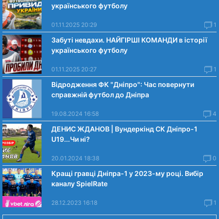
українського футболу
01.11.2025 20:29
1
Забуті невдахи. НАЙГІРШІ КОМАНДИ в історії
українського футболу
01.11.2025 20:27
1
Відродження ФК "Дніпро": Час повернути
справжній футбол до Дніпра
19.08.2024 16:58
4
ДЕНИС ЖДАНОВ | Вундеркінд СК Дніпро-1
U19...Чи нi?
20.01.2024 18:38
0
Кращі гравці Дніпра-1 у 2023-му році. Вибiр
каналу SpielRate
28.12.2023 16:18
1