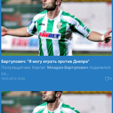
Бартулович: "Я могу играть против Днепра"
Полузащитник Карпат
Младен Бартулович
поделился
со...
19.10.2013 12:52
6