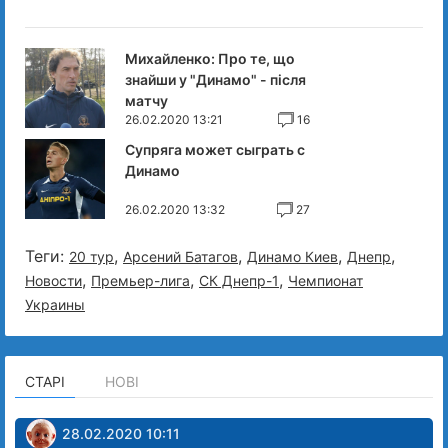
Михайленко: Про те, що
знайши у "Динамо" - після
матчу
26.02.2020 13:21
16
Супряга может сыграть с
Динамо
26.02.2020 13:32
27
Теги:
,
,
,
,
20 тур
Арсений Батагов
Динамо Киев
Днепр
,
,
,
Новости
Премьер-лига
СК Днепр-1
Чемпионат
Украины
СТАРІ
НОВІ
28.02.2020 10:11