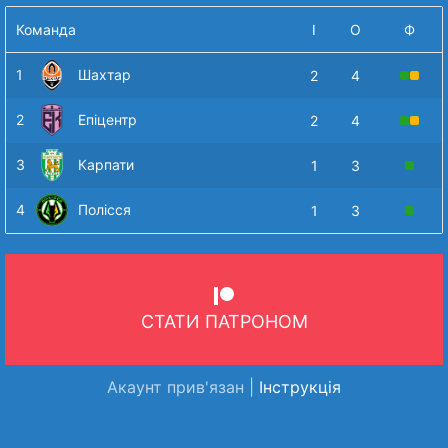
Команда
І
О
Ф
1
Шахтар
2
4
2
Епіцентр
2
4
3
Карпати
1
3
4
Полісся
1
3
СТАТИ ПАТРОНОМ
Акаунт прив'язан |
Інструкція