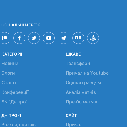
СОЦІАЛЬНІ МЕРЕЖІ
КАТЕГОРІЇ
ЦІКАВЕ
Новини
Трансфери
Блоги
Причал на Youtube
Статті
Оцінки гравцям
Конференції
Аналіз матчів
БК "Дніпро"
Прев'ю матчів
ДНІПРО-1
САЙТ
Розклад матчів
Причал