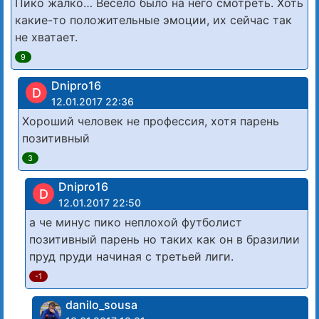
Пико жалко… Весело было на него смотреть. Хоть
какие-то положительные эмоции, их сейчас так
не хватает.
9
Dnipro16
D
12.01.2017 22:36
Хороший человек не профессия, хотя парень
позитивный
3
Dnipro16
D
12.01.2017 22:50
а че минус пико неплохой футболист
позитивный парень но таких как он в бразилии
пруд пруди начиная с третьей лиги.
-1
danilo_sousa