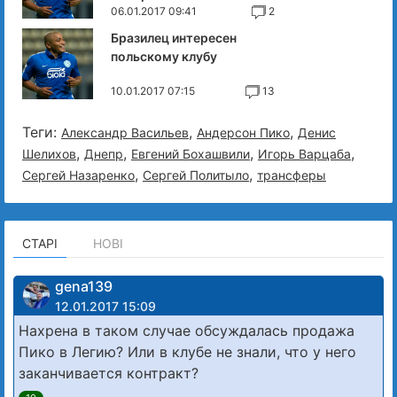
06.01.2017 09:41
2
Бразилец интересен
польскому клубу
10.01.2017 07:15
13
Теги:
,
,
Александр Васильев
Андерсон Пико
Денис
,
,
,
,
Шелихов
Днепр
Евгений Бохашвили
Игорь Варцаба
,
,
Сергей Назаренко
Сергей Политыло
трансферы
СТАРІ
НОВІ
gena139
12.01.2017 15:09
Нахрена в таком случае обсуждалась продажа
Пико в Легию? Или в клубе не знали, что у него
заканчивается контракт?