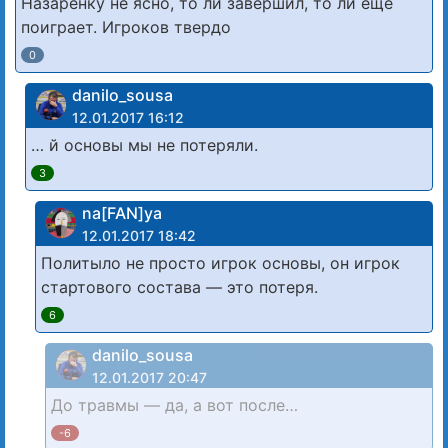
Назаренку не ясно, то ли завершил, то ли еще
поиграет. Игроков твердо
0
danilo_sousa
12.01.2017 16:12
… й основы мы не потеряли.
3
na[FAN]ya
12.01.2017 18:42
Политыло не просто игрок основы, он игрок
стартового состава — это потеря.
6
danilo_sousa
12.01.2017 20:47
До травмы — да, а вот после…
-6