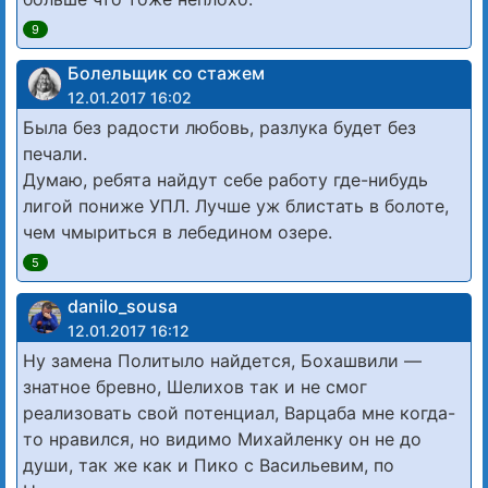
9
Болельщик со стажем
12.01.2017 16:02
Была без радости любовь, разлука будет без
печали.
Думаю, ребята найдут себе работу где-нибудь
лигой пониже УПЛ. Лучше уж блистать в болоте,
чем чмыриться в лебедином озере.
5
danilo_sousa
12.01.2017 16:12
Ну замена Политыло найдется, Бохашвили —
знатное бревно, Шелихов так и не смог
реализовать свой потенциал, Варцаба мне когда-
то нравился, но видимо Михайленку он не до
души, так же как и Пико с Васильевим, по