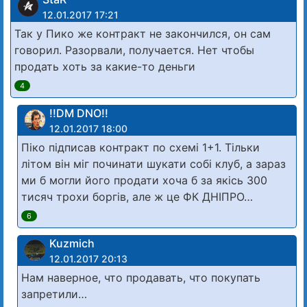
12.01.2017 17:21
Так у Пико же контракт не закончился, он сам
говорил. Разорвали, получается. Нет чтобы
продать хоть за какие-то деньги
4
!!DM DNO!!
12.01.2017 18:00
Піко підписав контракт по схемі 1+1. Тільки
літом він міг починати шукати собі клуб, а зараз
ми б могли його продати хоча б за якісь 300
тисяч трохи боргів, але ж це ФК ДНІПРО…
6
Kuzmich
12.01.2017 20:13
Нам наверное, что продавать, что покупать
запретили…