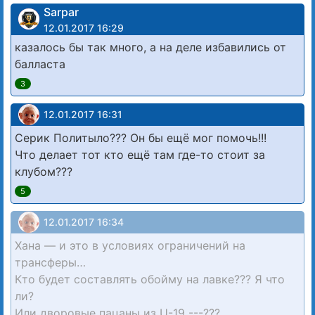
Sarpar
12.01.2017 16:29
казалось бы так много, а на деле избавились от
балласта
3
12.01.2017 16:31
Серик Политыло??? Он бы ещё мог помочь!!!
Что делает тот кто ещё там где-то стоит за
клубом???
5
12.01.2017 16:34
Хана — и это в условиях ограничений на
трансферы…
Кто будет составлять обойму на лавке??? Я что
ли?
Или дворовые пацаны из U-19 ---???