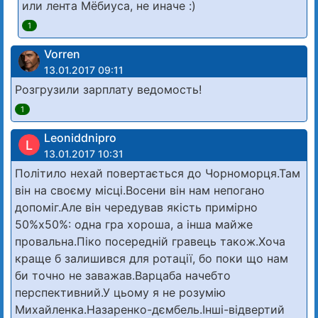
или лента Мёбиуса, не иначе :)
1
Vorren
13.01.2017 09:11
Розгрузили зарплату ведомость!
1
Leoniddnipro
L
13.01.2017 10:31
Політило нехай повертається до Чорноморця.Там
він на своєму місці.Восени він нам непогано
допоміг.Але він чередував якість примірно
50%х50%: одна гра хороша, а інша майже
провальна.Піко посередній гравець також.Хоча
краще б залишився для ротації, бо поки що нам
би точно не заважав.Варцаба начебто
перспективний.У цьому я не розумію
Михайленка.Назаренко-дємбель.Інші-відвертий