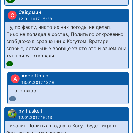
10
Свідомий
С
12.01.2017 15:38
Ну, по факту, никто из них погоды не делал.
Пико не попадал в состав, Политыло откровенно
слаб даже в сравнении с Когутом. Вратари
слабые, остальные вообще хз кто это и зачем они
тут присутствовали.
5
AnderUman
A
13.01.2017 13:16
… это плюс.
0
by_haskell
12.01.2017 15:43
Пичалит Политыло, однако Когут будет играть
больше что тоже неплохо.