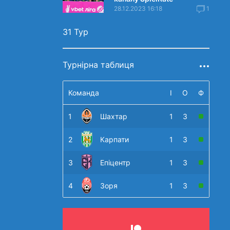
28.12.2023 16:18
1
31 Тур
Турнірна таблиця
Команда
І
О
Ф
1
Шахтар
1
3
2
Карпати
1
3
3
Епіцентр
1
3
4
Зоря
1
3