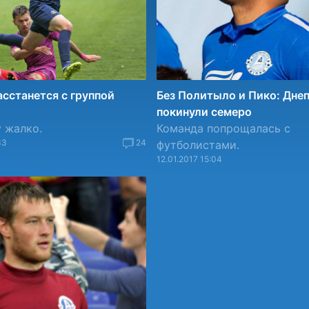
сстанется с группой
Без Политыло и Пико: Дне
покинули семеро
 жалко.
Команда попрощалась с
33
24
футболистами.
12.01.2017 15:04