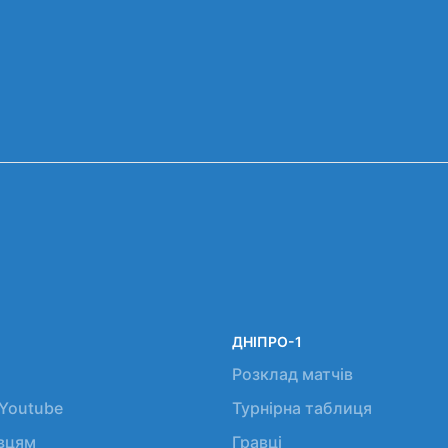
ДНІПРО-1
Розклад матчів
 Youtube
Турнірна таблиця
авцям
Гравці