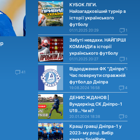
КУБОК ЛІГИ.
Найзагадковіший турнір в
історії українського
футболу
01.11.2025 20:29
1
Забуті невдахи. НАЙГІРШІ
пр
КОМАНДИ в історії
українського футболу
01.11.2025 20:27
1
Відродження ФК "Дніпро":
41
Час повернути справжній
футбол до Дніпра
19.08.2024 16:58
4
ДЕНИС ЖДАНОВ |
Вундеркінд СК Дніпро-1
U19...Чи нi?
20.01.2024 18:38
0
Кращі гравці Дніпра-1 у
2023-му році. Вибiр
каналу SpielRate