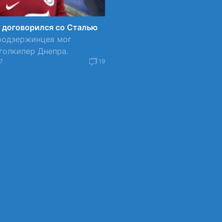
 договорился со Сталью
родзержинцев мог
голкипер Днепра.
7
19