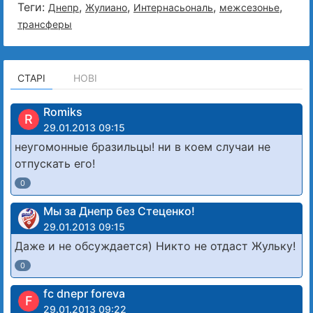
Теги:
,
,
,
,
Днепр
Жулиано
Интернасьональ
межсезонье
трансферы
СТАРІ
НОВІ
Romiks
R
29.01.2013 09:15
неугомонные бразильцы! ни в коем случаи не
отпускать его!
0
Мы за Днепр без Стеценко!
29.01.2013 09:15
Даже и не обсуждается) Никто не отдаст Жульку!
0
fc dnepr foreva
F
29.01.2013 09:22