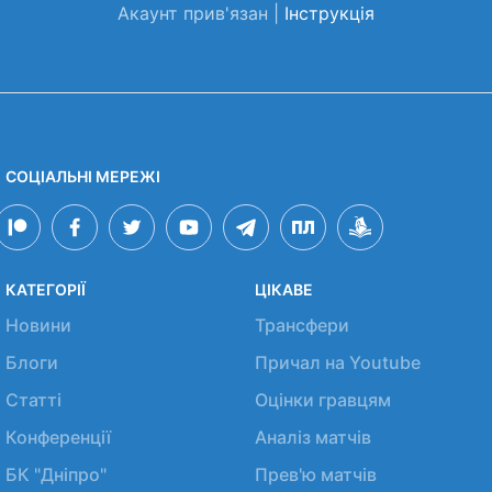
Акаунт прив'язан |
Інструкція
СОЦІАЛЬНІ МЕРЕЖІ
КАТЕГОРІЇ
ЦІКАВЕ
Новини
Трансфери
Блоги
Причал на Youtube
Статті
Оцінки гравцям
Конференції
Аналіз матчів
БК "Дніпро"
Прев'ю матчів