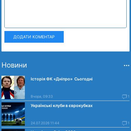
ДОДАТИ КОМЕНТАР
Новини
Історія ФК «Дніпро» Сьогодні
Вчора, 09:33
1
Українські клуби в єврокубках
24.07.2026 11:44
1