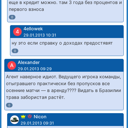
еще в кредит можно. там 3 года без процентов и
первого взноса
0
4ellowek
4
29.01.2013 10:31
ну это если справку о доходах предостявят
0
Alexander
A
29.01.2013 09:29
Агент наверное идиот. Ведущего игрока команды,
отыгравшего практически без пропусков все
осенние матчи — в аренду???? Видать в Бразилии
трава забористая растёт.
0
Nicon
29.01.2013 09:31