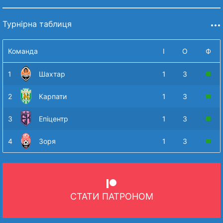
Турнірна таблиця
Команда
І
О
Ф
1
Шахтар
1
3
2
Карпати
1
3
3
Епіцентр
1
3
4
Зоря
1
3
СТАТИ ПАТРОНОМ