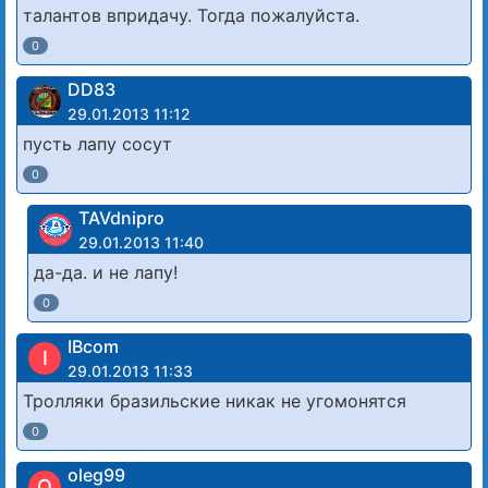
талантов впридачу. Тогда пожалуйста.
0
DD83
29.01.2013 11:12
пусть лапу сосут
0
TAVdnipro
29.01.2013 11:40
да-да. и не лапу!
0
IBcom
I
29.01.2013 11:33
Тролляки бразильские никак не угомонятся
0
oleg99
O