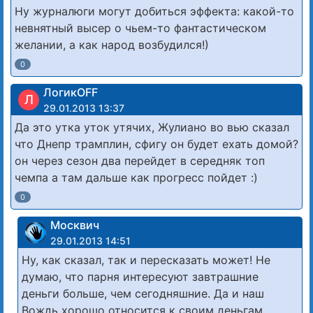
Ну журналюги могут добиться эффекта: какой-то
невнятный высер о чьем-то фантастическом
желании, а как народ возбудился!)
0
ЛогикOFF
Л
29.01.2013 13:37
Да это утка уток утячих, Жулиано во вью сказал
что Днепр трамплин, сфигу он будет ехать домой?
он через сезон два перейдет в середняк топ
чемпа а там дальше как прогресс пойдет :)
0
Москвич
29.01.2013 14:51
Ну, как сказал, так и пересказать может! Не
думаю, что парня интересуют завтрашние
деньги больше, чем сегодняшние. Да и наш
Вождь хорошо относится к своим деньгам.