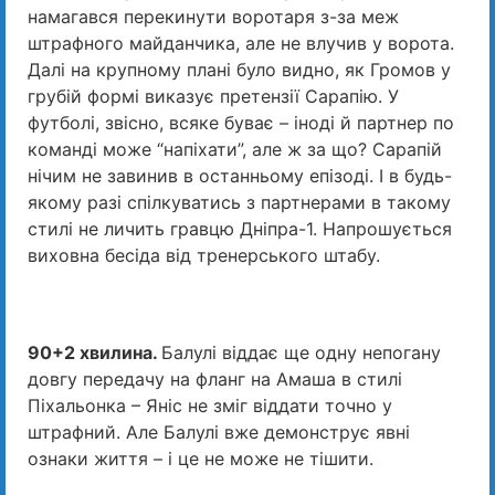
намагався перекинути воротаря з-за меж
штрафного майданчика, але не влучив у ворота.
Далі на крупному плані було видно, як Громов у
грубій формі виказує претензії Сарапію. У
футболі, звісно, всяке буває – іноді й партнер по
команді може “напіхати”, але ж за що? Сарапій
нічим не завинив в останньому епізоді. І в будь-
якому разі спілкуватись з партнерами в такому
стилі не личить гравцю Дніпра-1. Напрошується
виховна бесіда від тренерського штабу.
90+2 хвилина.
Балулі віддає ще одну непогану
довгу передачу на фланг на Амаша в стилі
Піхальонка – Яніс не зміг віддати точно у
штрафний. Але Балулі вже демонструє явні
ознаки життя – і це не може не тішити.