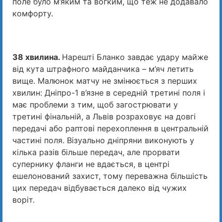
поле було м’яким та вогким, що теж не додавало
комфорту.
38 хвилина.
Нарешті Бланко завдає удару майже
від кута штрафного майданчика – м’яч летить
вище. Малюнок матчу не змінюється з перших
хвилин: Дніпро-1 в’язне в середній третині поля і
має проблеми з тим, щоб загострювати у
третині фінальній, а Львів розраховує на довгі
передачі або раптові перехоплення в центральній
частині поля. Візуально дніпряни виконують у
кілька разів більше передач, але прорвати
супернику фланги не вдається, в центрі
ешелонований захист, тому переважна більшість
цих передач відбувається далеко від чужих
воріт.