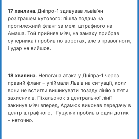
17 хвилина.
Дніпро-1 здивував львів’ян
розіграшем кутового: пішла подача на
протилежний фланг за межі штрафного на
Амаша. Той прийняв м’яч, на замаху прибрав
суперника і пробив по воротах, але з правої ноги,
і удар не вийшов.
18 хвилина.
Непогана атака у Дніпра-1 через
правий фланг – упіймали Львів на ситуації, коли
вони не встигли вишикувати позаду лінію з п’яти
захисників. Піхальонок з центральної лінії
закинув м’яч вперед, Адамюк виконав передачу в
центр штрафного, і Гуцуляк пробив в один дотик
– неточно.