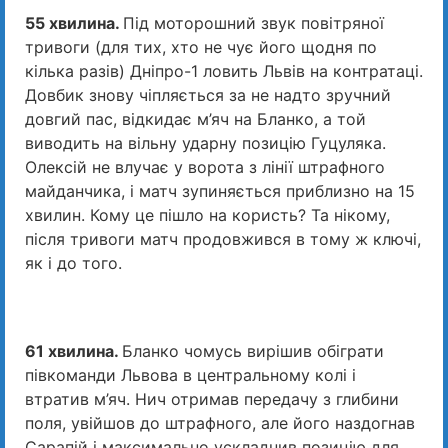
55 хвилина.
Під моторошний звук повітряної
тривоги (для тих, хто не чує його щодня по
кілька разів) Дніпро-1 ловить Львів на контратаці.
Довбик знову чіпляється за не надто зручний
довгий пас, відкидає м’яч на Бланко, а той
виводить на вільну ударну позицію Гуцуляка.
Олексій не влучає у ворота з лінії штрафного
майданчика, і матч зупиняється приблизно на 15
хвилин. Кому це пішло на користь? Та нікому,
після тривоги матч продовжився в тому ж ключі,
як і до того.
61 хвилина.
Бланко чомусь вирішив обіграти
півкоманди Львова в центральному колі і
втратив м’яч. Нич отримав передачу з глибини
поля, увійшов до штрафного, але його наздогнав
Сарапій і максимально ускладнив позицію для