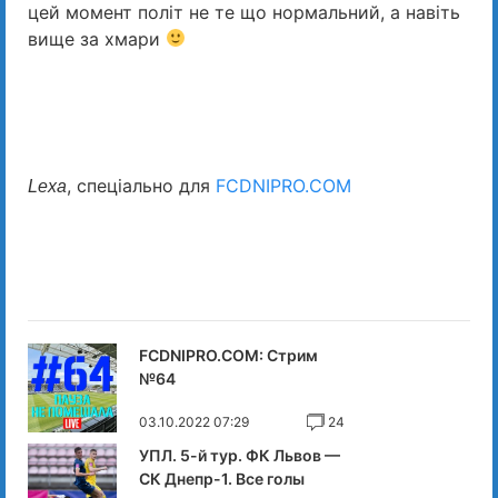
цей момент політ не те що нормальний, а навіть
вище за хмари
, спеціально для
FCDNIPRO.COM
Lexa
FCDNIPRO.COM: Стрим
№64
03.10.2022 07:29
24
УПЛ. 5-й тур. ФК Львов —
СК Днепр-1. Все голы