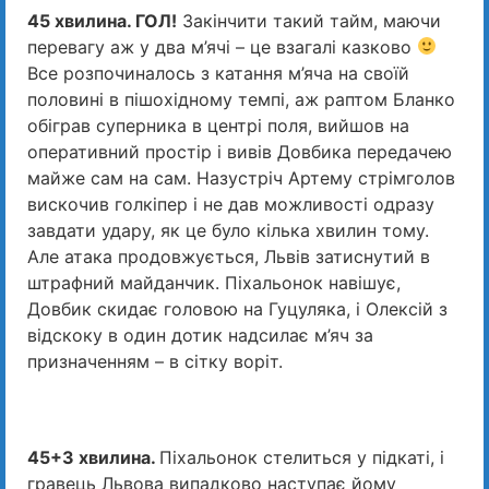
45 хвилина. ГОЛ!
Закінчити такий тайм, маючи
перевагу аж у два м’ячі – це взагалі казково
Все розпочиналось з катання м’яча на своїй
половині в пішохідному темпі, аж раптом Бланко
обіграв суперника в центрі поля, вийшов на
оперативний простір і вивів Довбика передачею
майже сам на сам. Назустріч Артему стрімголов
вискочив голкіпер і не дав можливості одразу
завдати удару, як це було кілька хвилин тому.
Але атака продовжується, Львів затиснутий в
штрафний майданчик. Піхальонок навішує,
Довбик скидає головою на Гуцуляка, і Олексій з
відскоку в один дотик надсилає м’яч за
призначенням – в сітку воріт.
45+3 хвилина.
Піхальонок стелиться у підкаті, і
гравець Львова випадково наступає йому