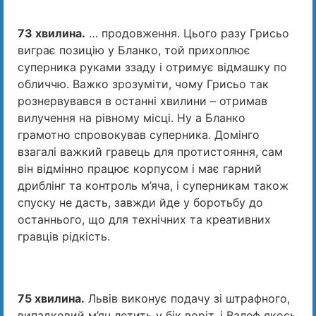
73 хвилина.
… продовження. Цього разу Грисьо
виграє позицію у Бланко, той прихоплює
суперника руками ззаду і отримує відмашку по
обличчю. Важко зрозуміти, чому Грисьо так
рознервувався в останні хвилини – отримав
вилучення на рівному місці. Ну а Бланко
грамотно спровокував суперника. Домінго
взагалі важкий гравець для протистояння, сам
він відмінно працює корпусом і має гарний
дриблінг та контроль м’яча, і суперникам також
спуску не дасть, завжди йде у боротьбу до
останнього, що для технічних та креативних
гравців рідкість.
75 хвилина.
Львів виконує подачу зі штрафного,
випадковий м’яч летить у бік воріт, і Валеф якось