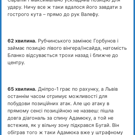
удару. Ничу все ж таки вдалося його завдати з
гострого кута – прямо до рук Валефу.
62 хвилина.
Рубчинського замінює Горбунов і
займає позицію лівого вінгера/інсайда, натомість
Бланко відсувається трохи назад і ближче до
центру.
65 хвилина.
Дніпро-1 грає по рахунку, а Львів
останнім часом отримує можливості для
побудови позиційних атак. Але цю атаку в
прямому сенсі позиційною не назвеш: пішла
довга діагональ за спину Адамюку, а той не
встежив, як у вільну зону підкрався Бугай. Він
обіграв того ж таки Адамюка вже у штрафному