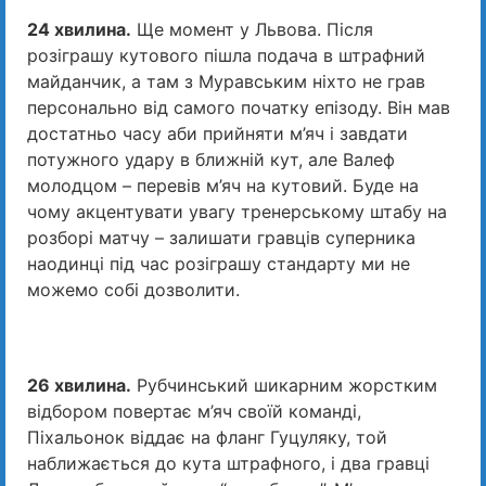
24 хвилина.
Ще момент у Львова. Після
розіграшу кутового пішла подача в штрафний
майданчик, а там з Муравським ніхто не грав
персонально від самого початку епізоду. Він мав
достатньо часу аби прийняти м’яч і завдати
потужного удару в ближній кут, але Валеф
молодцом – перевів м’яч на кутовий. Буде на
чому акцентувати увагу тренерському штабу на
розборі матчу – залишати гравців суперника
наодинці під час розіграшу стандарту ми не
можемо собі дозволити.
26 хвилина.
Рубчинський шикарним жорстким
відбором повертає м’яч своїй команді,
Піхальонок віддає на фланг Гуцуляку, той
наближається до кута штрафного, і два гравці