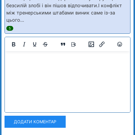
безсилій злобі і він пішов відпочивати.І конфлікт
між тренерськими штабами виник саме із-за
цього…
5
ДОДАТИ КОМЕНТАР