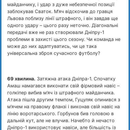
майданчику, і удар з дуже небезпечної позиції
заблокував Сваток. М’яч відскочив до гравця
Львова поблизу лінії штрафного, і він завдав ще
одного удару – цього разу неточно. Діагональні
передачі вже не раз створювали Дніпру-1
проблеми в захисті цього сезону. Чи команда не
може до них адаптуватись, чи це така
універсальна зброя сучасного футболу?
69 хвилина.
Затяжна атака Дніпра-1. Спочатку
Амаш намагався виконати свій фірмовий навіс –
голкіпер вибив м’яч із штрафного майданчика.
Атака пішла другим темпом, Гуцуляк опинився з
м’ячем на правому фланзі і виконав свій навіс на
лінію воротарського. Горбунов бив головою в
дальній кут, але не влучив. Начебто й нечасто
Дніпро-1 використовує навіси, але більшість із