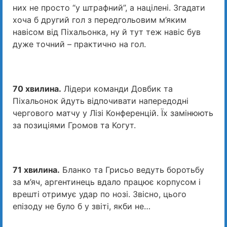
них не просто “у штрафний”, а націлені. Згадати
хоча б другий гол з передгольовим м’яким
навісом від Піхальонка, ну й тут теж навіс був
дуже точний – практично на гол.
70 хвилина.
Лідери команди Довбик та
Піхальонок йдуть відпочивати напередодні
чергового матчу у Лізі Конференцій. Їх замінюють
за позиціями Громов та Когут.
71 хвилина.
Бланко та Грисьо ведуть боротьбу
за м’яч, аргентинець вдало працює корпусом і
врешті отримує удар по нозі. Звісно, цього
епізоду не було б у звіті, якби не…