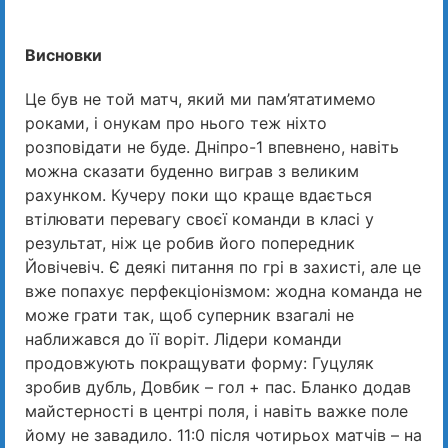
Висновки
Це був не той матч, який ми пам’ятатимемо
роками, і онукам про нього теж ніхто
розповідати не буде. Дніпро-1 впевнено, навіть
можна сказати буденно виграв з великим
рахунком. Кучеру поки що краще вдається
втілювати перевагу своєї команди в класі у
результат, ніж це робив його попередник
Йовічевіч. Є деякі питання по грі в захисті, але це
вже попахує перфекціонізмом: жодна команда не
може грати так, щоб суперник взагалі не
наближався до її воріт. Лідери команди
продовжують покращувати форму: Гуцуляк
зробив дубль, Довбик – гол + пас. Бланко додав
майстерності в центрі поля, і навіть важке поле
йому не завадило. 11:0 після чотирьох матчів – на