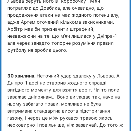
Львова беруть його в “коробочку”. М’яч
потрапляє до Довбика, але очевидно, що
продовження атаки не має жодного потенціалу,
адже Артем оточений кількома захисниками.
Арбітр мав би призначити штрафний,
незважаючи на те, що м’яч лишився у Дніпра-1,
але через занадто топорне розуміння правил
футболу не зробив цього.
30 хвилина.
Неточний удар здалеку у Львова. А
Дніпро-1 досі не створив жодного справді
вигідного моменту для взяття воріт. Чи то поле
заважає дніпрянам… Воно виглядає так, наче на
ньому забагато трави, можливо не була
витримана стандартна висота підстригання
газону, і через це м’яч рухався травою якось
неоковирно і повільніше, ніж зазвичай. До того ж