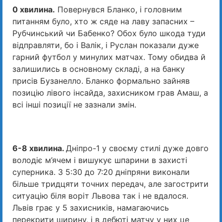
0 хвилина.
Повернувся Бланко, і головним
питанням було, хто ж сяде на лаву запасних –
Рубчинський чи Бабенко? Обох було шкода туди
відправляти, бо і Валік, і Руслан показали дуже
гарний футбол у минулих матчах. Тому обидва й
залишились в основному складі, а на банку
присів Бузанелло. Бланко формально зайняв
позицію лівого інсайда, захисником грав Амаш, а
всі інші позиції не зазнали змін.
6-8 хвилина.
Дніпро-1 у своєму стилі дуже довго
володіє м’ячем і вишукує шпарини в захисті
суперника. З 5:30 до 7:20 дніпряни виконали
більше тридцяти точних передач, але загострити
ситуацію біля воріт Львова так і не вдалося.
Львів грає у 5 захисників, намагаючись
перекрити ширину, і в дебюті матчу у них це