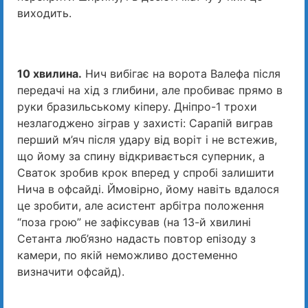
виходить.
10 хвилина.
Нич вибігає на ворота Валефа після
передачі на хід з глибини, але пробиває прямо в
руки бразильському кіперу. Дніпро-1 трохи
незлагоджено зіграв у захисті: Сарапій виграв
перший м’яч після удару від воріт і не встежив,
що йому за спину відкривається суперник, а
Сваток зробив крок вперед у спробі залишити
Нича в офсайді. Ймовірно, йому навіть вдалося
це зробити, але асистент арбітра положення
“поза грою” не зафіксував (на 13-й хвилині
Сетанта люб’язно надасть повтор епізоду з
камери, по якій неможливо достеменно
визначити офсайд).