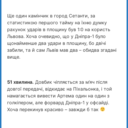
Ще один камінчик в город Сетанти, за
статистикою першого тайму на їхню думку
рахунок ударів в площину був 1:0 на користь
Львова. Хоча очевидно, що у Дніпра-1 було
щонайменше два удари в площину, бо двічі
забили, та й сам Львів мав два – обидва згадані
вище.
51 хвилина.
Довбик чіпляється за м’яч після
довгої передачі, відкидає на Піхальонка, і той
намагається вивести Артема один на один з
голкіпером, але форвард Дніпра-1 у офсайді.
Хоча перекинув красиво – завжди б так