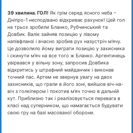
39 хвилина. ГОЛ!
Як грім серед ясного неба –
Дніпро-1 несподівано відкриває рахунок! Цей гол
на трьох зробили Бланко, Рубчинський та
Довбик. Валік зайняв позицію у лівому
напівфланзі і вчасно зробив рух назустріч м’ячу.
Це дозволило йому виграти позицію у захисника
і скинути м’яч на все того ж Бланко. Аргентинець
увірвався у вільну зону, запросив Довбика
відкритись у штрафний майданчик і виконав
точний пас. Артем не звернув увагу на двох
захисників, що грали в його зоні, вийшов віч-на-
віч з голкіпером і покотив м’яч точно в дальній
кут. Приблизно так і реалізовується перевага в
класі над суперником, що намагається будувати
свою гру на базі масованої оборони.