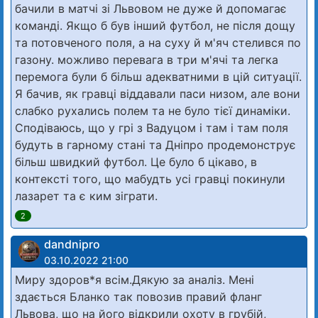
бачили в матчі зі Львовом не дуже й допомагає
команді. Якщо б був інший футбол, не після дощу
та потовченого поля, а на суху й м'яч стелився по
газону. можливо перевага в три м'ячі та легка
перемога були б більш адекватними в цій ситуації.
Я бачив, як гравці віддавали паси низом, але вони
слабко рухались полем та не було тієї динаміки.
Сподіваюсь, що у грі з Вадуцом і там і там поля
будуть в гарному стані та Дніпро продемонструє
більш швидкий футбол. Це було б цікаво, в
контексті того, що мабудть усі гравці покинули
лазарет та є ким зіграти.
2
dandnipro
03.10.2022 21:00
Миру здоров*я всім.Дякую за аналіз. Мені
здається Бланко так повозив правий фланг
Львова, що на його відкрили охоту в грубій,