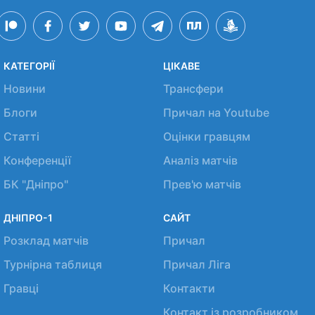
КАТЕГОРІЇ
ЦІКАВЕ
Новини
Трансфери
Блоги
Причал на Youtube
Статті
Оцінки гравцям
Конференції
Аналіз матчів
БК "Дніпро"
Прев'ю матчів
ДНІПРО-1
САЙТ
Розклад матчів
Причал
Турнірна таблиця
Причал Ліга
Гравці
Контакти
Контакт із розробником