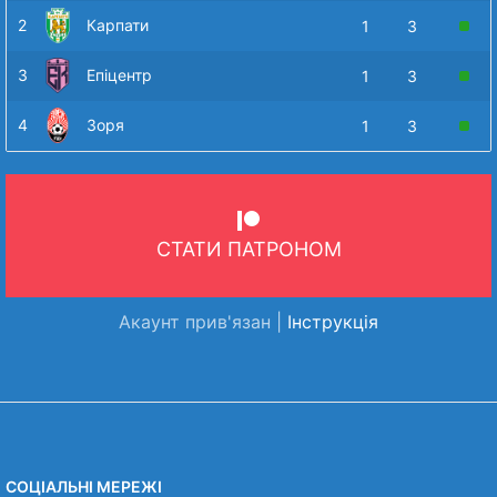
2
Карпати
1
3
3
Епіцентр
1
3
4
Зоря
1
3
СТАТИ ПАТРОНОМ
Акаунт прив'язан |
Інструкція
СОЦІАЛЬНІ МЕРЕЖІ