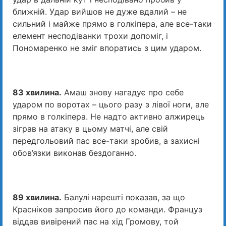
ближній. Удар вийшов не дуже вдалий – не
сильний і майже прямо в голкіпера, але все-таки
елемент несподіванки трохи допоміг, і
Пономаренко не зміг впоратись з цим ударом.
83 хвилина.
Амаш знову нагадує про себе
ударом по воротах – цього разу з лівої ноги, але
прямо в голкіпера. Не надто активно алжирець
зіграв на атаку в цьому матчі, але свій
передгольовий пас все-таки зробив, а захисні
обов’язки виконав бездоганно.
89 хвилина.
Балулі нарешті показав, за що
Красніков запросив його до команди. Француз
віддав вивірений пас на хід Громову, той