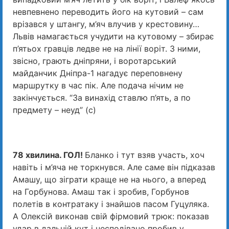
невпевнено переводить його на кутовий – сам
врізався у штангу, м’яч влучив у крестовину…
Львів намагається учудити на кутовому – збирає
п’ятьох гравців ледве не на лінії воріт. З ними,
звісно, грають дніпряни, і воротарський
майданчик Дніпра-1 нагадує переповнену
маршрутку в час пік. Але подача нічим не
закінчується. “За винахід ставлю п’ять, а по
предмету – неуд” (с)
78 хвилина. ГОЛ!
Бланко і тут взяв участь, хоч
навіть і м’яча не торкнувся. Але саме він підказав
Амашу, що зіграти краще не на нього, а вперед
на Горбунова. Амаш так і зробив, Горбунов
полетів в контратаку і знайшов пасом Гуцуляка.
А Олексій виконав свій фірмовий трюк: показав
удар в дальній кут і несподівано пробив у