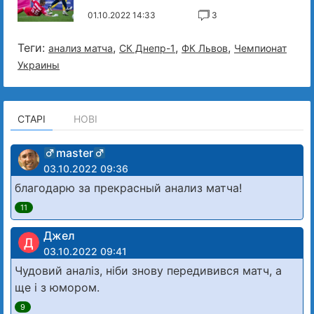
01.10.2022 14:33
3
Теги:
,
,
,
анализ матча
СК Днепр-1
ФК Львов
Чемпионат
Украины
СТАРІ
НОВІ
master
03.10.2022 09:36
благодарю за прекрасный анализ матча!
11
Джел
Д
03.10.2022 09:41
Чудовий аналіз, ніби знову передивився матч, а
ще і з юмором.
9