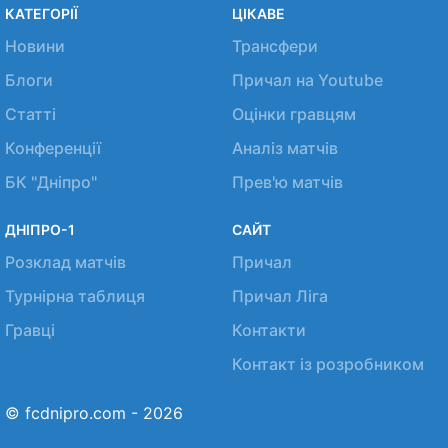
КАТЕГОРІЇ
ЦІКАВЕ
Новини
Трансфери
Блоги
Причал на Youtube
Статті
Оцінки гравцям
Конференції
Аналіз матчів
БК "Дніпро"
Прев'ю матчів
ДНІПРО-1
САЙТ
Розклад матчів
Причал
Турнірна таблиця
Причал Ліга
Гравці
Контакти
Контакт із розробником
© fcdnipro.com - 2026