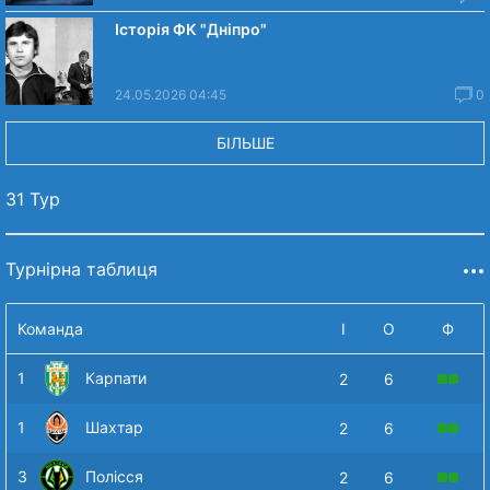
Історія ФК "Дніпро"
24.05.2026 04:45
0
БІЛЬШЕ
31 Тур
Турнірна таблиця
Команда
І
О
Ф
1
Карпати
2
6
1
Шахтар
2
6
3
Полісся
2
6