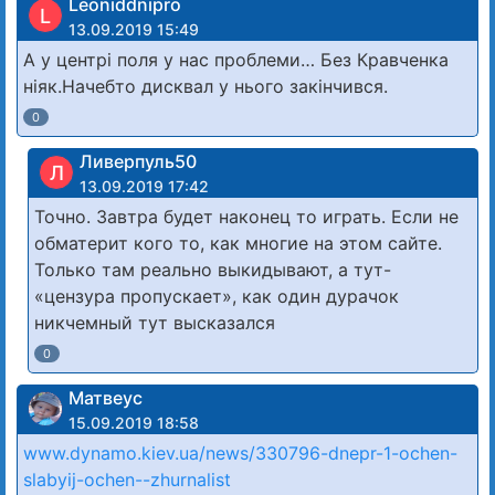
Leoniddnipro
L
13.09.2019 15:49
А у центрі поля у нас проблеми… Без Кравченка
ніяк.Начебто дисквал у нього закінчився.
0
Ливерпуль50
Л
13.09.2019 17:42
Точно. Завтра будет наконец то играть. Если не
обматерит кого то, как многие на этом сайте.
Только там реально выкидывают, а тут-
«цензура пропускает», как один дурачок
никчемный тут высказался
0
Матвеус
15.09.2019 18:58
www.dynamo.kiev.ua/news/330796-dnepr-1-ochen-
slabyij-ochen--zhurnalist