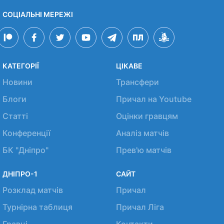
СОЦІАЛЬНІ МЕРЕЖІ
КАТЕГОРІЇ
ЦІКАВЕ
Новини
Трансфери
Блоги
Причал на Youtube
Статті
Оцінки гравцям
Конференції
Аналіз матчів
БК "Дніпро"
Прев'ю матчів
ДНІПРО-1
САЙТ
Розклад матчів
Причал
Турнірна таблиця
Причал Ліга
Гравці
Контакти