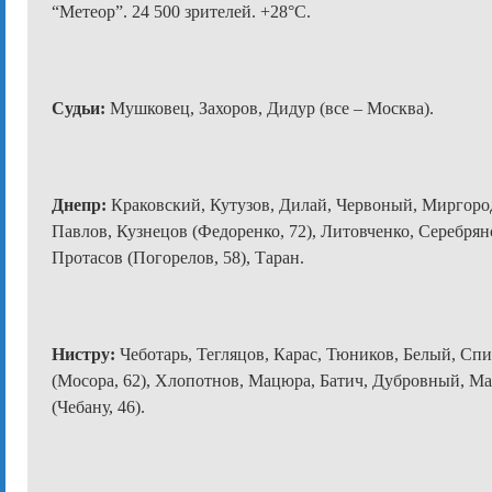
“Метеор”. 24 500 зрителей. +28°C.
Судьи:
Мушковец, Захоров, Дидур (все – Москва).
Днепр:
Краковский, Кутузов, Дилай, Червоный, Миргоро
Павлов, Кузнецов (Федоренко, 72), Литовченко, Серебрян
Протасов (Погорелов, 58), Таран.
Нистру:
Чеботарь, Тегляцов, Карас, Тюников, Белый, Сп
(Мосора, 62), Хлопотнов, Мацюра, Батич, Дубровный, М
(Чебану, 46).