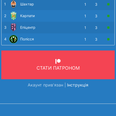
1
Шахтар
1
3
2
Карпати
1
3
3
Епіцентр
1
3
4
Полісся
1
3
СТАТИ ПАТРОНОМ
Акаунт прив'язан |
Інструкція