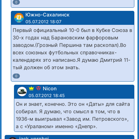
0
Южно-Сахалинск
05.07.2012 18:07
Первый официальный 10-0 был в Кубке Союза в
30-х годах над Барановским фарфоровым
заводом.(Грозный Першина там раскопал).Во
всех союзных футбольных справочниках-
календарях это написано.Я думаю Дмитрий 11-
тый должен об этом знать.
0
Nicon
05.07.2012 18:45
Он и знает, конечно. Это он «Даты» для сайта
собирал. Я думаю, что смысл в том, что в
1936-м выигрывал «Завод им. Петровского»,
а с «Ураланом» именно «Днепр».
jack_vorobej