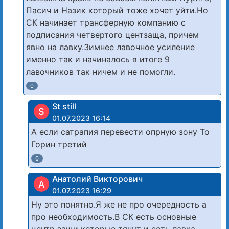
Пасич и Назик который тоже хочет уйти.Но
СК начинает трансферную компанию с
подписания четвертого центзаща, причем
явно на лавку.Зимнее лавочное усиление
именно так и начиналось в итоге 9
лавочников так ничем и не помогли.
0
St still
S
01.07.2023 16:14
А если сатрапия перевести опрную зону То
Горин третий
0
Анатолий Викторович
А
01.07.2023 16:29
Ну это понятно.Я же не про очередность а
про необходимость.В СК есть основные
центр защи которые тянут и есть лавка