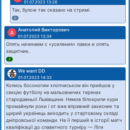
01.07.2023 13:26
Так, булож так сказано на стримі.
0
Анатолий Викторович
А
01.07.2023 13:34
Опять начинаем с «усиления» лавки и опять
защитник.
3
We want DD
01.07.2023 14:33
Колись босоногим хлопчиськом він прийшов у
секцію футболу на мальовничих теренах
стародавньої Львівщини. Немов білокрили кури
промайнули роки і от вже вправний захисник та
щирий українець виходить у стартовому складі
дніпровської команди. На її перший в історії матч
кваліфікації до славетного турніру — Ліги