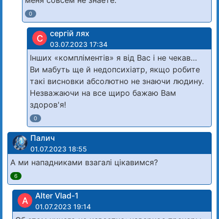
0
сергій лях
С
03.07.2023 17:34
Інших «компліментів» я від Вас і не чекав…
Ви мабуть ще й недопсихіатр, якщо робите
такі висновки абсолютно не знаючи людину.
Незважаючи на все щиро бажаю Вам
здоров'я!
0
Палич
01.07.2023 18:55
А ми нападниками взагалі цікавимся?
6
Alter Vlad-1
A
01.07.2023 19:14