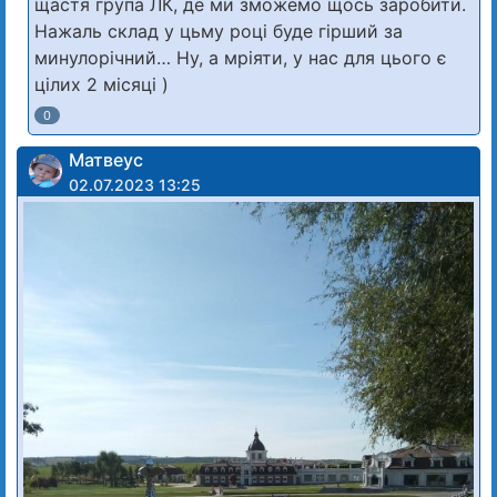
щастя група ЛК, де ми зможемо щось заробити.
Нажаль склад у цьму році буде гірший за
минулорічний… Ну, а мріяти, у нас для цього є
цілих 2 місяці )
0
Матвеус
02.07.2023 13:25