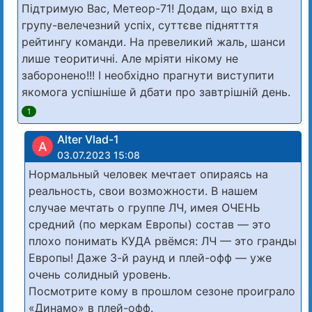
Підтримую Вас, Метеор-71! Додам, що вхід в
групу-велечезний успіх, суттєве піднятття
рейтингу команди. На превеликий жаль, шанси
лише теоритичні. Але мріяти нікому не
заборонено!!! І необхідно прагнути виступити
якомога успішніше й дбати про завтрішній день.
1
Alter Vlad-1
A
03.07.2023 15:08
Нормальный человек мечтает опираясь на
реальность, свои возможности. В нашем
случае мечтать о группе ЛЧ, имея ОЧЕНЬ
средний (по меркам Европы) состав — это
плохо понимать КУДА рвёмся: ЛЧ — это гранды
Европы! Даже 3-й раунд и плей-офф — уже
очень солидный уровень.
Посмотрите кому в прошлом сезоне проиграло
«Динамо» в плей-офф.