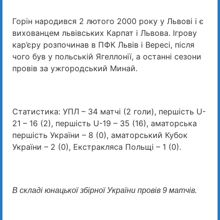
Горін народився 2 лютого 2000 року у Львові і є
вихованцем львівських Карпат і Львова. Ігрову
кар’єру розпочинав в ПФК Львів і Вересі, після
чого був у польській Ягеллонії, а останні сезони
провів за ужгородський Минай.
Статистика: УПЛ – 34 матчі (2 голи), першість U-
21 – 16 (2), першість U-19 – 35 (16), аматорська
першість України – 8 (0), аматорський Кубок
України – 2 (0), Екстракляса Польщі – 1 (0).
В складі юнацької збірної України провів 9 матчів.