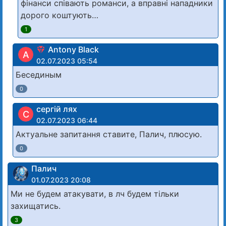
фінанси співають романси, а вправні нападники
дорого коштують…
1
Antony Black
A
02.07.2023 05:54
Бесединым
0
сергій лях
С
02.07.2023 06:44
Актуальне запитання ставите, Палич, плюсую.
0
Палич
01.07.2023 20:08
Ми не будем атакувати, в лч будем тільки
захищатись.
3