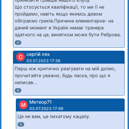
Що стосується кваліфікації, то ми її не
пройдемо, навіть якщо якимсь дивом
обіграємо греків.Причина елементарна- на
даний момент в Україні немає тренера
здатного на це, винятком може бути Реброва.
0
сергій лях
С
03.07.2023 17:36
Перш ніж критично реагувати на мій допис,
прочитайте уважно, будь ласка, про що я
написав…
0
Метеор71
М
03.07.2023 17:49
Це не вам, це пихатому кацапу.
0