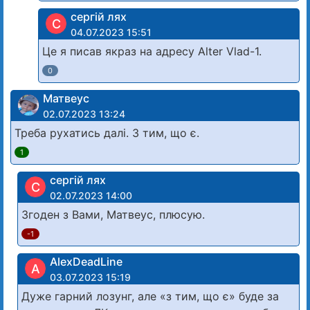
сергій лях
С
04.07.2023 15:51
Це я писав якраз на адресу Alter Vlad-1.
0
Матвеус
02.07.2023 13:24
Треба рухатись далі. З тим, що є.
1
сергій лях
С
02.07.2023 14:00
Згоден з Вами, Матвеус, плюсую.
-1
AlexDeadLine
A
03.07.2023 15:19
Дуже гарний лозунг, але «з тим, що є» буде за