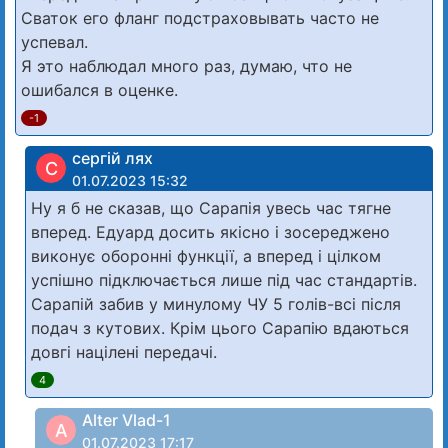
Сваток его фланг подстраховывать часто не
успевал.
Я это наблюдал много раз, думаю, что не
ошибался в оценке.
-1
сергій лях
С
01.07.2023 15:32
Ну я б не сказав, що Сарапія увесь час тягне
вперед. Едуард досить якісно і зосереджено
виконує оборонні функції, а вперед і цілком
успішно підключається лише під час стандартів.
Сарапій забив у минулому ЧУ 5 голів-всі після
подач з кутових. Крім цього Сарапію вдаються
довгі націлені передачі.
4
Alter Vlad-1
A
01.07.2023 17:17