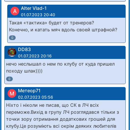
Alter Vlad-1
A
01.07.2023 20:40
Такая «тактика» будет от тренеров?
Конечно, и катать мяч вдоль своей штрафной?
0
DD83
01.07.2023 20:16
нечо неслышал о нем по клубу от куда пришел
походу шлак))))
0
Метеор71
М
02.07.2023 05:56
Ніхто і ніколи не писав, що СК в ЛЧ всіх
переможе.Вихід в групу ЛЧ розглядався тільки з
точки зору отримання додаткових грошей для
клубу.Це розуміють всі окрім деяких любителів