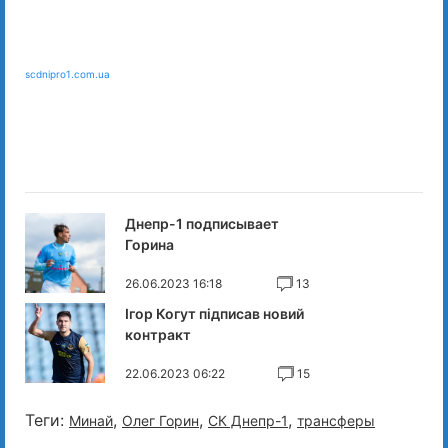
scdnipro1.com.ua
Днепр-1 подписывает
Горина
26.06.2023 16:18
13
Ігор Когут підписав новий
контракт
22.06.2023 06:22
15
Теги:
,
,
,
Минай
Олег Горин
СК Днепр-1
трансферы