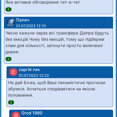
Яке активне обговорення тет-а-тет
4
Палич
01.07.2023 12:15
Чесно кажучи зараз всі трансфери Дніпра будуть
без емоцій.Чому без емоцій, тому що підберем
хлам для кількості, заткнути просто величезні
дирки.
4
сергій лях
С
01.07.2023 12:22
Не дай Боже, щоб Ваші песимістичні прогнози
збулися. Хочеться сподівавтися на якісне
поповнення.
2
Grod 1980
G