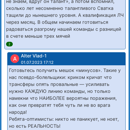
не знаем, вдруг он талант», а потом вспомнил,
сколько лет несомненно талантливого Сватка
тащили до нынешнего уровня. А квалификация ЛЧ
через месяц. В общем начинаем готовиться
радоваться разгрому нашей команды с разницей
в счете меньше трех мячей
2
Alter Vlad-1
A
01.07.2023 17:12
Готовьтесь получить мешок «минусов». Такие у
нас псевдо-болельщики: криком кричат что
трансферы опять провальные — усиливать
нужно КАЖДУЮ линию команды, но только
намекни что НАИБОЛЕЕ вероятны поражения,
как они превратят тебя чуть ли не во врага
народа!
Ребята-оптимисты: никто не паникует, не ноет,
но есть РЕАЛЬНОСТЬ!