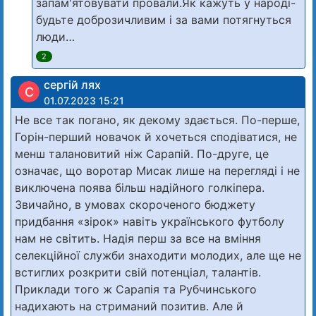
запам'ятовувати провали.Як кажуть у народі-
будьте доброзичливим і за вами потягнуться
люди…
2
сергій лях
С
01.07.2023 15:21
Не все так погано, як декому здається. По-перше,
Горін-перший новачок й хочеться сподіватися, не
менш талановитий ніж Сарапій. По-друге, це
означає, що воротар Мисак лише на перегляді і не
виключена поява більш надійного голкіпера.
Звичайно, в умовах скороченого бюджету
придбання «зірок» навіть українського футболу
нам не світить. Надія перш за все на вміння
селекційної служби знаходити молодих, але ще не
встиглих розкрити свій потенціал, талантів.
Приклади того ж Сарапія та Рубчинського
надихають на стриманий позитив. Але й