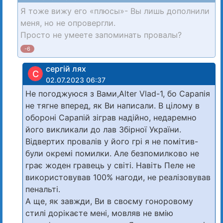
Я тоже вижу его «плюсы»- Вы лишь дополнили
меня, но не опровергли.
Просто не умеете запоминать провалы?
-6
сергій лях
С
02.07.2023 06:37
Не погоджуюся з Вами,Alter Vlad-1, бо Сарапія
не тягне вперед, як Ви написали. В цілому в
обороні Сарапій зіграв надійно, недаремно
його викликали до лав Збірної України.
Відвертих провалів у його грі я не помітив-
були окремі помилки. Але безпомилково не
грає жоден гравець у світі. Навіть Пеле не
використовував 100% нагоди, не реалізовував
пенальті.
А ще, як завжди, Ви в своєму гоноровому
стилі дорікаєте мені, мовляв не вмію