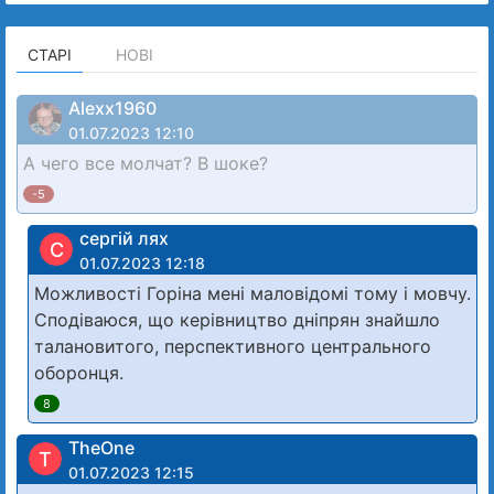
СТАРІ
НОВІ
Alexx1960
01.07.2023 12:10
А чего все молчат? В шоке?
-5
сергій лях
С
01.07.2023 12:18
Можливості Горіна мені маловідомі тому і мовчу.
Сподіваюся, що керівництво дніпрян знайшло
талановитого, перспективного центрального
оборонця.
8
TheOne
T
01.07.2023 12:15