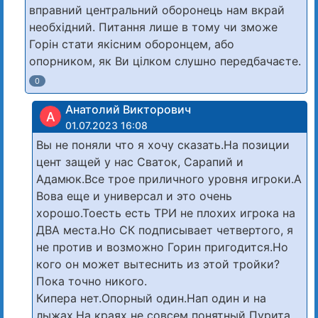
вправний центральний оборонець нам вкрай
необхідний. Питання лише в тому чи зможе
Горін стати якісним оборонцем, або
опорником, як Ви цілком слушно передбачаєте.
0
Анатолий Викторович
А
01.07.2023 16:08
Вы не поняли что я хочу сказать.На позиции
цент защей у нас Сваток, Сарапий и
Адамюк.Все трое приличного уровня игроки.А
Вова еще и универсал и это очень
хорошо.Тоесть есть ТРИ не плохих игрока на
ДВА места.Но СК подписывает четвертого, я
не против и возможно Горин пригодится.Но
кого он может вытеснить из этой тройки?
Пока точно никого.
Кипера нет.Опорный один.Нап один и на
лыжах.На краях не совсем понятный Пурита,