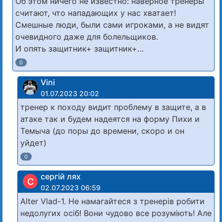
Об этом ничего не известно: наверное тренеры
считают, что нападающих у нас хватает!
Смешные люди, были сами игроками, а не видят
очевидного даже для болельщиков.
И опять защитник+ защитник+…
0
Vini
01.07.2023 20:02
тренер к походу видит проблему в защите, а в
атаке так и будем надеятся на форму Пихи и
Темыча (до поры до времени, скоро и он
уйдет)
0
сергій лях
С
02.07.2023 06:59
Alter Vlad-1. Не намагайтеся з тренерів робити
недолугих осіб! Вони чудово все розуміють! Але