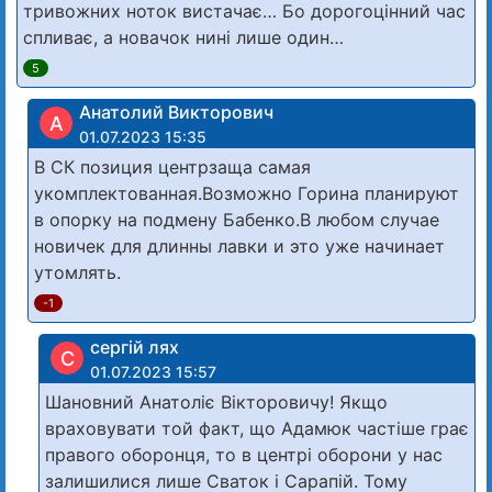
тривожних ноток вистачає… Бо дорогоцінний час
спливає, а новачок нині лише один…
5
Анатолий Викторович
А
01.07.2023 15:35
В СК позиция центрзаща самая
укомплектованная.Возможно Горина планируют
в опорку на подмену Бабенко.В любом случае
новичек для длинны лавки и это уже начинает
утомлять.
-1
сергій лях
С
01.07.2023 15:57
Шановний Анатоліє Вікторовичу! Якщо
враховувати той факт, що Адамюк частіше грає
правого оборонця, то в центрі оборони у нас
залишилися лише Сваток і Сарапій. Тому