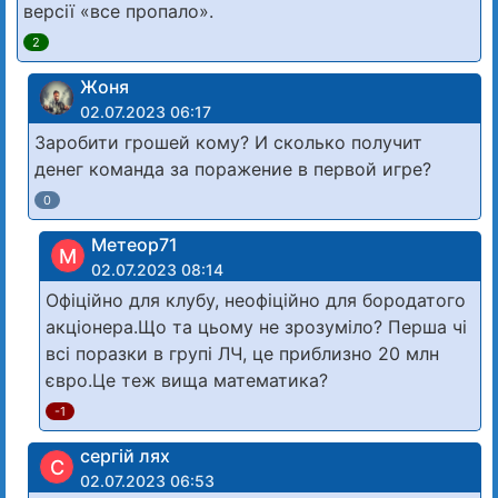
версії «все пропало».
2
Жоня
02.07.2023 06:17
Заробити грошей кому? И сколько получит
денег команда за поражение в первой игре?
0
Метеор71
М
02.07.2023 08:14
Офіційно для клубу, неофіційно для бородатого
акціонера.Що та цьому не зрозуміло? Перша чі
всі поразки в групі ЛЧ, це приблизно 20 млн
євро.Це теж вища математика?
-1
сергій лях
С
02.07.2023 06:53