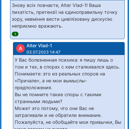
Знову всіх повчаєте, Alter Vlad-1! Ваша
пихатість, претензії на єдиноправильну точку
зору, невміння вести цивілізовану дискусію
неприємно вражають.
3
Alter Vlad-1
A
03.07.2023 14:47
У Вас болезненная психика: я пишу лишь о
том и тех, в спорах с кем сталкивался здесь.
Понимаете: это из реальных споров на
«Причале», а не мои вымыслы-
предположения.
Вы не помните такие споры с такими
странными людьми?
Может это потому, что они Вас не
затрагивали и не обратили внимание.
Пожалуйста, не обобщайте мои привычки, Вы
меня совсем не знаете.