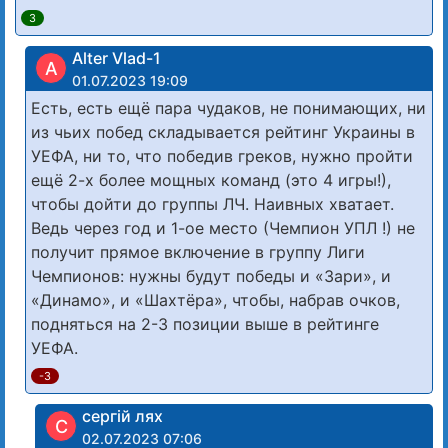
3
Alter Vlad-1
A
01.07.2023 19:09
Есть, есть ещё пара чудаков, не понимающих, ни
из чьих побед складывается рейтинг Украины в
УЕФА, ни то, что победив греков, нужно пройти
ещё 2-х более мощных команд (это 4 игры!),
чтобы дойти до группы ЛЧ. Наивных хватает.
Ведь через год и 1-ое место (Чемпион УПЛ !) не
получит прямое включение в группу Лиги
Чемпионов: нужны будут победы и «Зари», и
«Динамо», и «Шахтёра», чтобы, набрав очков,
подняться на 2-3 позиции выше в рейтинге
УЕФА.
-3
сергій лях
С
02.07.2023 07:06