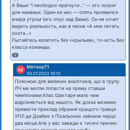
А Ваше "І необхідно прагнути..." — это лозунг
для наивных. Один из них — опять проявился
вчера утром (его опус над Вами). Он не хочет
видеть реальность, как в песне «А мне летать
охота...»
Пытайтесь взлететь без «крыльев», то-есть без
класса команды.
0
Метеор71
М
03.07.2023 16:12
Пояснюю для великих аналітиків, що в групу
ЛЧ ми могли попасти на пряму ставши
чемпіонами.Клас Шахтаря мало чим
відрізняється від нашого. Як доказ можемо
привести приклад обрання кращого гравця
УПЛ де Довбик з Піхальонок зайняли перші
два місця.Але у вас завжди є тисячі причин
принизити гравців нашого клубу.