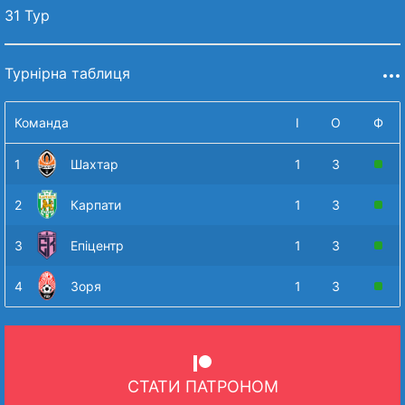
31 Тур
Турнірна таблиця
Команда
І
О
Ф
1
Шахтар
1
3
2
Карпати
1
3
3
Епіцентр
1
3
4
Зоря
1
3
СТАТИ ПАТРОНОМ