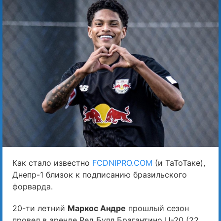
Как стало известно
FCDNIPRO.COM
(и ТаТоТаке),
Днепр-1 близок к подписанию бразильского
форварда.
20-ти летний
Маркос Андре
прошлый сезон
провел в аренде Ред Булл Брагантино U-20 (22