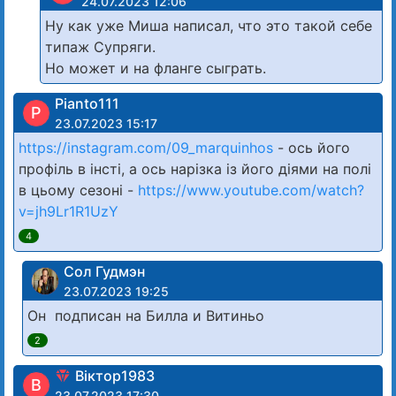
24.07.2023 12:06
Ну как уже Миша написал, что это такой себе
типаж Супряги.
Но может и на фланге сыграть.
Pianto111
P
23.07.2023 15:17
https://instagram.com/09_marquinhos
- ось його
профіль в інсті, а ось нарізка із його діями на полі
в цьому сезоні -
https://www.youtube.com/watch?
v=jh9Lr1R1UzY
4
Сол Гудмэн
23.07.2023 19:25
Он подписан на Билла и Витиньо
2
Віктор1983
В
23.07.2023 17:30