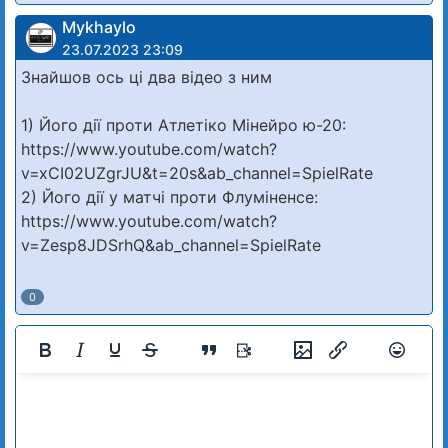
Mykhaylo
23.07.2023 23:09
Знайшов ось цi два вiдео з ним
1) Його дiї проти Атлетiко Мiнейро ю-20:
https://www.youtube.com/watch?
v=xCI02UZgrJU&t=20s&ab_channel=SpielRate
2) Його дiї у матчi проти Флумiненсе:
https://www.youtube.com/watch?
v=Zesp8JDSrhQ&ab_channel=SpielRate
0