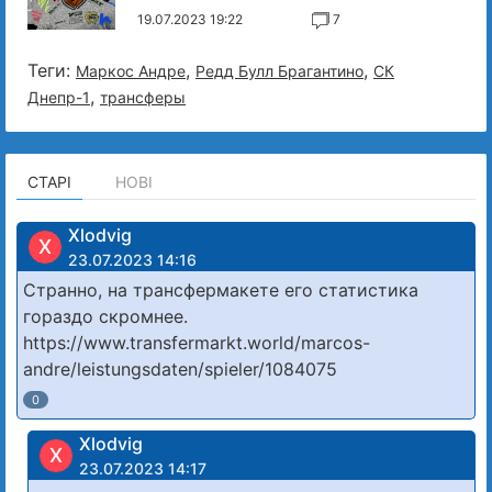
19.07.2023 19:22
7
Теги:
,
,
Маркос Андре
Редд Булл Брагантино
СК
,
Днепр-1
трансферы
СТАРІ
НОВІ
Xlodvig
X
23.07.2023 14:16
Странно, на трансфермакете его статистика
гораздо скромнее.
https://www.transfermarkt.world/marcos-
andre/leistungsdaten/spieler/1084075
0
Xlodvig
X
23.07.2023 14:17