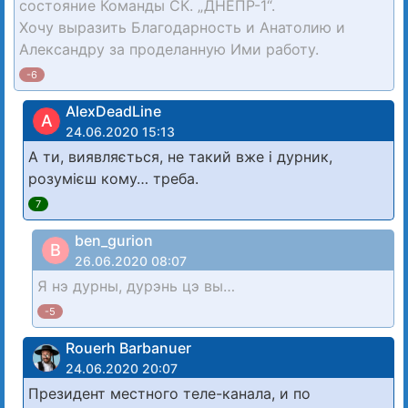
состояние Команды СК. „ДНЕПР-1“.
Хочу выразить Благодарность и Анатолию и
Александру за проделанную Ими работу.
-6
AlexDeadLine
A
24.06.2020 15:13
А ти, виявляється, не такий вже і дурник,
розумієш кому… треба.
7
ben_gurion
B
26.06.2020 08:07
Я нэ дурны, дурэнь цэ вы…
-5
Rouerh Barbanuer
24.06.2020 20:07
Президент местного теле-канала, и по