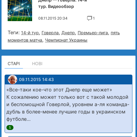
тур. Видеообзор
08.11.2015 20:34
1
Теги:
,
,
,
,
14-й тур
Говерла
Днепр
Премьер-лига
пять
,
моментов матча
Чемпионат Украины
СТАРІ
НОВІ
09.11.2015 14:43
«Все-таки кое-что этот Днепр еще может»
К сожалению может только вот с такой молодой
и беспомощной Говерлой, уровнем а-ля команда-
дубль в более-менее лучшие годы в украинском
футболе…
5