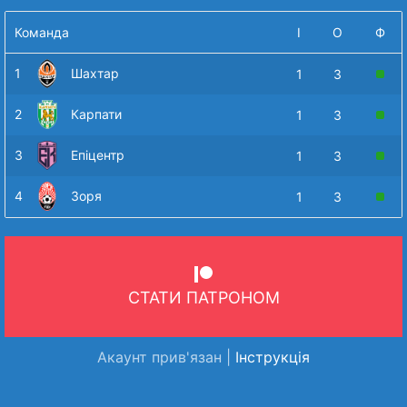
Команда
І
О
Ф
1
Шахтар
1
3
2
Карпати
1
3
3
Епіцентр
1
3
4
Зоря
1
3
СТАТИ ПАТРОНОМ
Акаунт прив'язан |
Інструкція