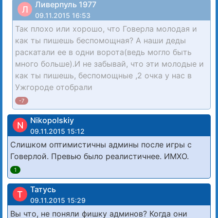
Ливерпуль 1977
Л
09.11.2015 16:53
Так плохо или хорошо, что Говерла молодая и
как ты пишешь беспомощная? А наши деды
раскатали ее в одни ворота(ведь могло быть
много больше).И не забывай, что эти молодые и
как ты пишешь, беспомощные ,2 очка у нас в
Ужгороде отобрали
-7
Nikopolskiy
N
09.11.2015 15:12
Слишком оптимистичны админы после игры с
Говерлой. Превью было реалистичнее. ИМХО.
1
Татусь
Т
09.11.2015 15:29
Вы что, не поняли фишку админов? Когда они