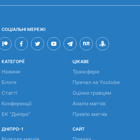
СОЦІАЛЬНІ МЕРЕЖІ
КАТЕГОРІЇ
ЦІКАВЕ
Новини
Трансфери
Блоги
Причал на Youtube
Статті
Оцінки гравцям
Конференції
Аналіз матчів
БК "Дніпро"
Прев'ю матчів
ДНІПРО-1
САЙТ
Розклад матчів
Причал