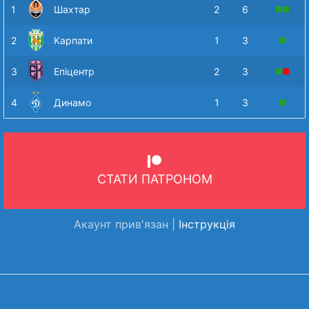
1
Шахтар
2
6
2
Карпати
1
3
3
Епіцентр
2
3
4
Динамо
1
3
СТАТИ ПАТРОНОМ
Акаунт прив'язан |
Інструкція