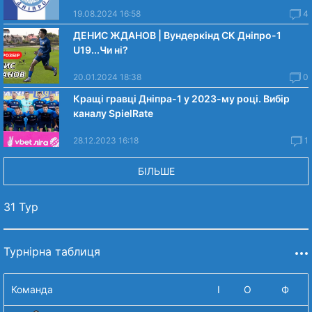
19.08.2024 16:58
4
ДЕНИС ЖДАНОВ | Вундеркінд СК Дніпро-1
U19...Чи нi?
20.01.2024 18:38
0
Кращі гравці Дніпра-1 у 2023-му році. Вибiр
каналу SpielRate
28.12.2023 16:18
1
БІЛЬШЕ
31 Тур
Турнірна таблиця
Команда
І
О
Ф