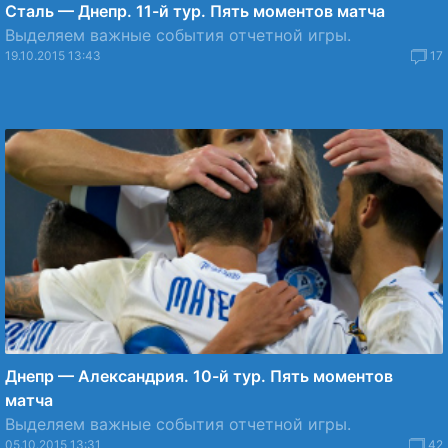
Сталь — Днепр. 11-й тур. Пять моментов матча
Выделяем важные события отчетной игры.
19.10.2015 13:43
17
Днепр — Александрия. 10-й тур. Пять моментов
матча
Выделяем важные события отчетной игры.
05.10.2015 13:31
42