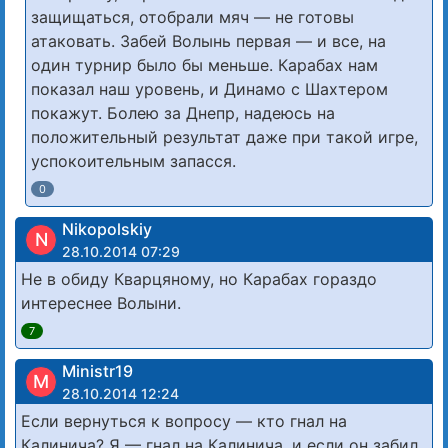
защищаться, отобрали мяч — не готовы
атаковать. Забей Волынь первая — и все, на
один турнир было бы меньше. Карабах нам
показал наш уровень, и Динамо с Шахтером
покажут. Болею за Днепр, надеюсь на
положительный результат даже при такой игре,
успокоительным запасся.
0
Nikopolskiy
N
28.10.2014 07:29
Не в обиду Кварцяному, но Карабах гораздо
интереснее Волыни.
7
Ministr19
M
28.10.2014 12:24
Если вернуться к вопросу — кто гнал на
Калинича? Я — гнал на Калинича, и если он забил