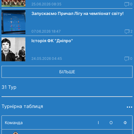
25.06.2026 08:35
0
Запускаємо Причал Лігу на чемпіонат світу!
07.06.2026 18:47
2
Історія ФК "Дніпро"
24.05.2026 04:45
0
БІЛЬШЕ
31 Тур
Турнірна таблиця
Команда
І
О
Ф