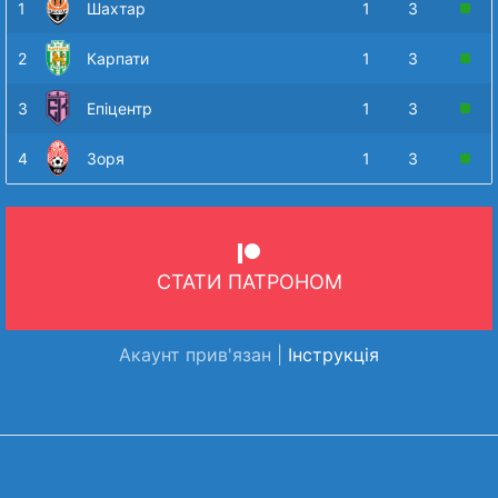
1
Шахтар
1
3
2
Карпати
1
3
3
Епіцентр
1
3
4
Зоря
1
3
СТАТИ ПАТРОНОМ
Акаунт прив'язан |
Інструкція