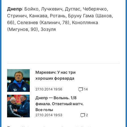
Днепр
: Бойко, Лучкевич, Дуглас, Чеберячко,
Стринич, Канкава, Ротань, Бруну Гама (Шахов,
66), Селезнев (Калинич, 78), Коноплянка
(Мигунов, 90), Зозуля
Маркевич: У нас три
хороших форварда
27.10.2014 19:56
14
Днепр — Волынь. 1/8
финала. Ответный матч.
Все голы
27.10.2014 19:53
2