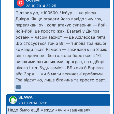
Осавул
О
28.10.2014 22:25
Підтримую, +100500. Чебур — не рівень
Дніпра. Якщо згадати його валідольну гру,
перелякані очі, коли атакує суперник — йой-
йой-йой, це просто жах. Взагалі у Дніпра
останнім часом захист — це Ахілесова пята.
Що стосується гри з ВЛ — типова гра нашої
команди після Рамоса — закидають на Зюзю,
він «героїчно» і безтолково бореться з 1-2
високими захисниками, програє, на підборі
нікого і т.д. Будь замість ВЛ хоча б Ворскла
або Зоря — ми б мали величезні проблеми.
Гра відсутню, лише біганина та просто фарт.
0
SLAWA
28.10.2014 07:31
Надо было ещё между «я» и «защищал»