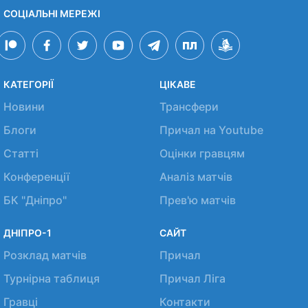
СОЦІАЛЬНІ МЕРЕЖІ
КАТЕГОРІЇ
ЦІКАВЕ
Новини
Трансфери
Блоги
Причал на Youtube
Статті
Оцінки гравцям
Конференції
Аналіз матчів
БК "Дніпро"
Прев'ю матчів
ДНІПРО-1
САЙТ
Розклад матчів
Причал
Турнірна таблиця
Причал Ліга
Гравці
Контакти