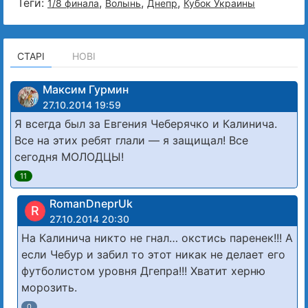
Теги:
,
,
,
1/8 финала
Волынь
Днепр
Кубок Украины
СТАРІ
НОВІ
Максим Гурмин
27.10.2014 19:59
Я всегда был за Евгения Чеберячко и Калинича.
Все на этих ребят глали — я защищал! Все
сегодня МОЛОДЦЫ!
11
RomanDneprUk
R
27.10.2014 20:30
На Калинича никто не гнал… окстись паренек!!! А
если Чебур и забил то этот никак не делает его
футболистом уровня Дгепра!!! Хватит херню
морозить.
0