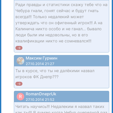
Ради правды и статистики скажу тебе что на
Чебура гнали, гонят сейчас и будут гнать
всегда!!! Только недалекий может
утверждать что он офигенный игрок!!! А на
Калинича никто особо и не ганал… бывало
люди были им недовольны, но в его
квалификации никто не сомневался!!!
-9
Максим Гурмин
27.10.2014 21:27
Ты в курсе, что ты не далёкими назвал
игроков ФК Днепр???
-9
RomanDneprUk
R
27.10.2014 21:52
Читать научись!!! Недалеким я назвал таких
как ты!!! Я думаю когда Чебур очередной раз