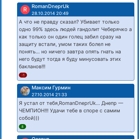
RomanDneprUk
R
28.10.2014 20:49
А что не правду сказал? Убивает только
одно 99% здесь людей гандолит Чеберячко а
как только он один голец забил сразу на
защиту встали, умом таких болел не
понять… но ничего завтра опять гнать на
него будут тогда я буду минусовать этих
бакланов!!!
-1
Максим Гурмин
27.10.2014 21:33
Я устал от тебя,RomanDneprUk… Днепр —
ЧЕМПИОН!!! Удачи тебе в споре с самим
собой)))
8