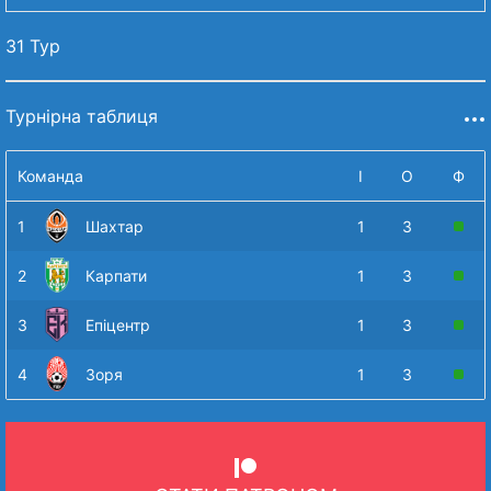
31 Тур
Турнірна таблиця
Команда
І
О
Ф
1
Шахтар
1
3
2
Карпати
1
3
3
Епіцентр
1
3
4
Зоря
1
3