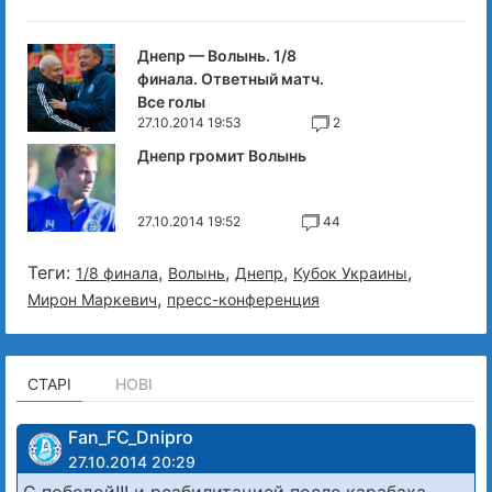
Днепр — Волынь. 1/8
финала. Ответный матч.
Все голы
27.10.2014 19:53
2
Днепр громит Волынь
27.10.2014 19:52
44
Теги:
,
,
,
,
1/8 финала
Волынь
Днепр
Кубок Украины
,
Мирон Маркевич
пресс-конференция
СТАРІ
НОВІ
Fan_FC_Dnipro
27.10.2014 20:29