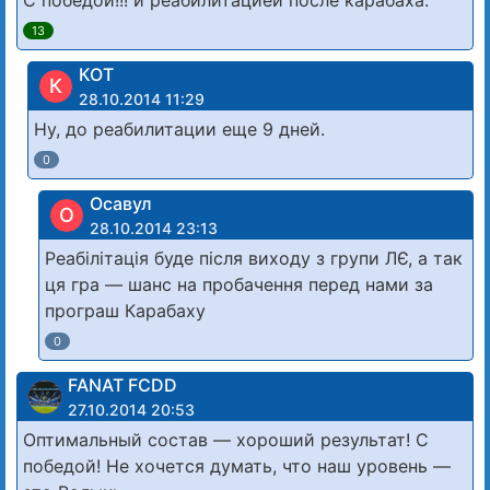
С победой!!! и реабилитацией после карабаха.
13
КОТ
К
28.10.2014 11:29
Ну, до реабилитации еще 9 дней.
0
Осавул
О
28.10.2014 23:13
Реабілітація буде після виходу з групи ЛЄ, а так
ця гра — шанс на пробачення перед нами за
програш Карабаху
0
FANAT FCDD
27.10.2014 20:53
Оптимальный состав — хороший результат! С
победой! Не хочется думать, что наш уровень —