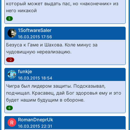
который может выдать пас, но «наконечник» из
него никакой
5
1SoftwareSaler
16.03.2015 17:56
Безуса к Гаме и Шахова. Коле минус за
чудовищную нереализацию.
-2
funkje
16.03.2015 18:54
Чигра был лидером защиты. Подсказывал,
подчищал. Красавец, дай Бог здоровья ему и это
будет нашим будущим в обороне.
6
RomanDneprUk
R
16.03.2015 22:31