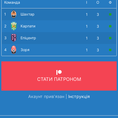
Команда
І
О
Ф
1
Шахтар
1
3
2
Карпати
1
3
3
Епіцентр
1
3
4
Зоря
1
3
СТАТИ ПАТРОНОМ
Акаунт прив'язан |
Інструкція