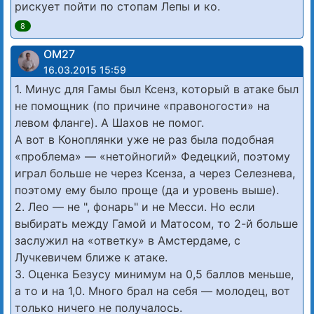
рискует пойти по стопам Лепы и ко.
8
ОМ27
16.03.2015 15:59
1. Минус для Гамы был Ксенз, который в атаке был
не помощник (по причине «правоногости» на
левом фланге). А Шахов не помог.
А вот в Коноплянки уже не раз была подобная
«проблема» — «нетойногий» Федецкий, поэтому
играл больше не через Ксенза, а через Селезнева,
поэтому ему было проще (да и уровень выше).
2. Лео — не ", фонарь" и не Месси. Но если
выбирать между Гамой и Матосом, то 2-й больше
заслужил на «ответку» в Амстердаме, с
Лучкевичем ближе к атаке.
3. Оценка Безусу минимум на 0,5 баллов меньше,
а то и на 1,0. Много брал на себя — молодец, вот
только ничего не получалось.