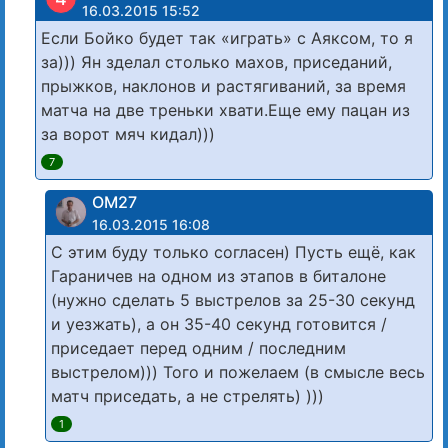
16.03.2015 15:52
Если Бойко будет так «играть» с Аяксом, то я
за))) Ян зделал столько махов, приседаний,
прыжков, наклонов и растягиваний, за время
матча на две треньки хвати.Еще ему пацан из
за ворот мяч кидал)))
7
ОМ27
16.03.2015 16:08
С этим буду только согласен) Пусть ещё, как
Гараничев на одном из этапов в биталоне
(нужно сделать 5 выстрелов за 25-30 секунд
и уезжать), а он 35-40 секунд готовится /
приседает перед одним / последним
выстрелом))) Того и пожелаем (в смысле весь
матч приседать, а не стрелять) )))
1