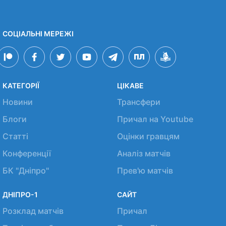
СОЦІАЛЬНІ МЕРЕЖІ
КАТЕГОРІЇ
ЦІКАВЕ
Новини
Трансфери
Блоги
Причал на Youtube
Статті
Оцінки гравцям
Конференції
Аналіз матчів
БК "Дніпро"
Прев'ю матчів
ДНІПРО-1
САЙТ
Розклад матчів
Причал