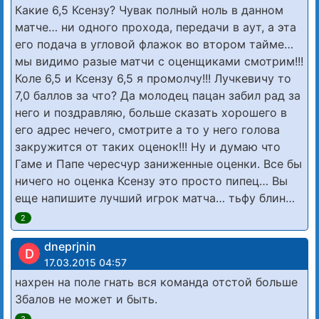
Какие 6,5 Ксензу? Чувак полный ноль в данном
матче… ни одного прохода, передачи в аут, а эта
его подача в угловой флажок во втором тайме…
мы видимо разые матчи с оценщиками смотрим!!!
Коле 6,5 и Ксензу 6,5 я промолчу!!! Лучкевичу то
7,0 баллов за что? Да молодец пацан забил рад за
него и поздравляю, больше сказать хорошего в
его адрес нечего, смотрите а то у него голова
закружится от таких оценок!!! Ну и думаю что
Гаме и Папе чересчур заниженные оценки. Все бы
ничего но оценка Ксензу это просто пипец… Вы
еще напишите лучший игрок матча… тьфу блин…
2
dneprjnin
D
17.03.2015 04:57
нахрен на поле гнать вся команда отстой больше
3балов не может и быть.
3