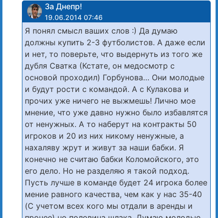
За Днепр!
19.06.2014 07:46
Я понял смысл ваших слов :) Да думаю
должны купить 2-3 футболистов. А даже если
и нет, то поверьте, что выдернуть из того же
дубля Сватка (Кстате, он медосмотр с
основой проходил) Горбунова… Они молодые
и будут рости с командой. А с Кулакова и
прочих уже ничего не выжмешь! Лично мое
мнение, что уже давно нужно было избавлятся
от ненужных. А то наберут на контракты 50
игроков и 20 из них никому ненужные, а
нахаляву жрут и живут за наши бабки. Я
конечно не считаю бабки Коломойского, это
его дело. Но не разделяю я такой подход.
Пусть лучше в команде будет 24 игрока более
мение равного качества, чем как у нас 35-40
(С учетом всех кого мы отдали в аренды и
прочее) но половина шлака. Думаю молодые