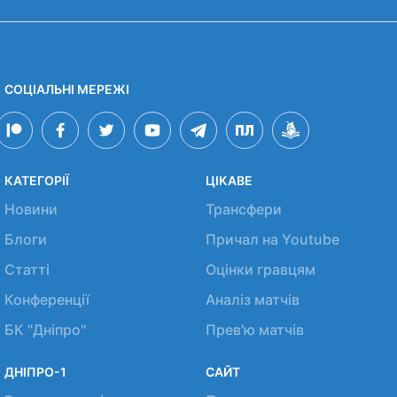
СОЦІАЛЬНІ МЕРЕЖІ
КАТЕГОРІЇ
ЦІКАВЕ
Новини
Трансфери
Блоги
Причал на Youtube
Статті
Оцінки гравцям
Конференції
Аналіз матчів
БК "Дніпро"
Прев'ю матчів
ДНІПРО-1
САЙТ