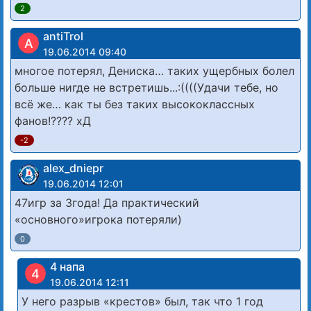
2
antiTrol
A
19.06.2014 09:40
многое потерял, Дениска… таких ущербных болел
больше нигде не встретишь...:((((Удачи тебе, но
всё же… как ты без таких высококлассных
фанов!???? хД
-2
alex_dniepr
19.06.2014 12:01
47игр за 3года! Да практический
«основного»игрока потеряли)
0
4 напа
4
19.06.2014 12:11
У него разрыв «крестов» был, так что 1 год