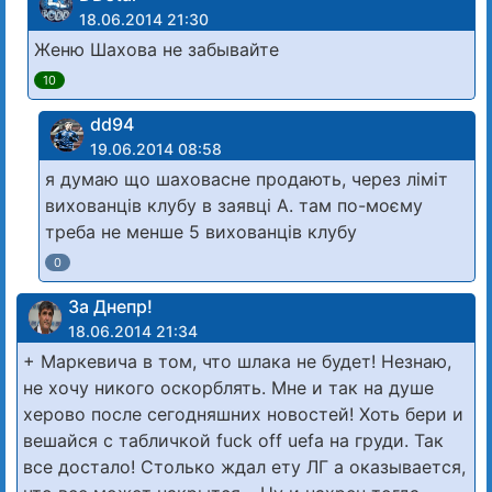
18.06.2014 21:30
Женю Шахова не забывайте
10
dd94
19.06.2014 08:58
я думаю що шаховасне продають, через ліміт
вихованців клубу в заявці А. там по-моєму
треба не менше 5 вихованців клубу
0
За Днепр!
18.06.2014 21:34
+ Маркевича в том, что шлака не будет! Незнаю,
не хочу никого оскорблять. Мне и так на душе
херово после сегодняшних новостей! Хоть бери и
вешайся с табличкой fuck off uefa на груди. Так
все достало! Столько ждал ету ЛГ а оказывается,