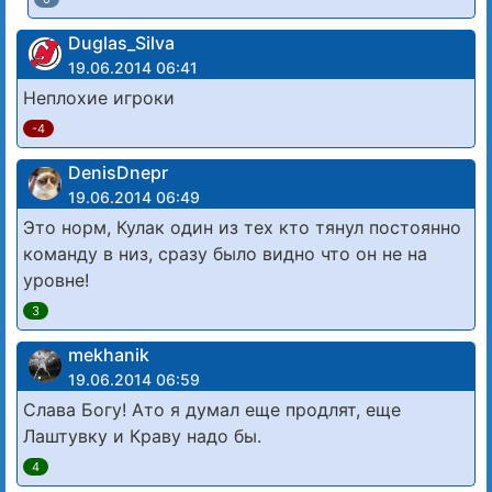
Duglas_Silva
19.06.2014 06:41
Неплохие игроки
-4
DenisDnepr
19.06.2014 06:49
Это норм, Кулак один из тех кто тянул постоянно
команду в низ, сразу было видно что он не на
уровне!
3
mekhanik
19.06.2014 06:59
Слава Богу! Ато я думал еще продлят, еще
Лаштувку и Краву надо бы.
4