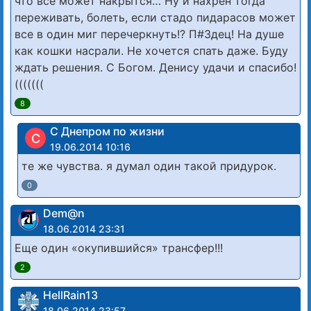
что все может накрытся… Ну и нахрен тогда
переживать, болеть, если стадо пидарасов может
все в один миг перечеркнуть!? П#Здец! На душе
как кошки насрали. Не хочется спать даже. Буду
ждать решения. С Богом. Денису удачи и спасибо!
(((((((
8
С Днепром по жизни
С
19.06.2014 10:16
те же чувства. я думал один такой придурок.
0
Dem@n
18.06.2014 23:31
Еще один «окупившийся» трансфер!!!
2
HellRain13
18.06.2014 23:57