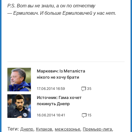
P.S. Вот вы не знали, а он по отчеству
— Ермилович. И больше Ермиловичей у нас нет.
Маркевич: Із Металіста
нікого не хочу брати
17.06.2014 16:59
35
Источник: Гама хочет
покинуть Днепр
16.06.2014 16:41
15
Теги:
,
,
,
,
Днепр
Кулаков
межсезонье
Премьер-лига