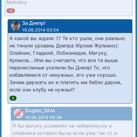
Molodoy
-5
За Днепр!
19.06.2014 03:54
А какой вы ждали :)? Те кто ушли, они реально
не тянули уровень Днепра (Кроме Жулиано):
Олейник, Гладкий, Лобжанидзе, Матуку,
Кулаков… Или вы считаете, что все те выше
перечислиные усилили бы Днепр! То, что
избавляемся от ненужных, это уже хорошо.
Зачем держать их и платить им бабло даром,
если они клубу не нужны!?
8
Duglas_Silva
19.06.2014 06:39
Я бы матуку розменял на чеберячку.ну и
олейника оставил бы.ну если уже так то и