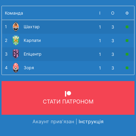
Команда
І
О
Ф
1
Шахтар
1
3
2
Карпати
1
3
3
Епіцентр
1
3
4
Зоря
1
3
СТАТИ ПАТРОНОМ
Акаунт прив'язан |
Інструкція