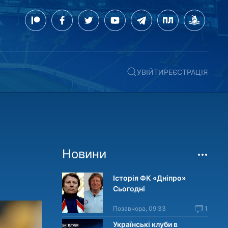
УВІЙТИ
РЕЄСТРАЦІЯ
Новини
Історія ФК «Дніпро»
Сьогодні
Позавчора, 09:33
1
Українські клуби в