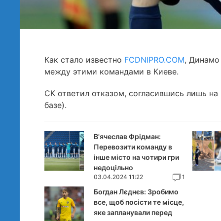
Как стало известно
FCDNIPRO.COM
, Динамо
между этими командами в Киеве.
СК ответил отказом, согласившись лишь на 
базе).
В'ячеслав Фрідман:
Перевозити команду в
інше місто на чотири гри
недоцільно
03.04.2024 11:22
1
Богдан Лєднєв: Зробимо
все, щоб посісти те місце,
яке запланували перед