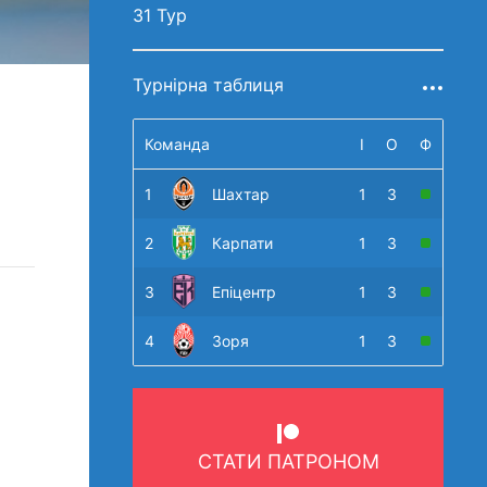
31 Тур
Турнірна таблиця
Команда
І
О
Ф
1
Шахтар
1
3
2
Карпати
1
3
3
Епіцентр
1
3
4
Зоря
1
3
СТАТИ ПАТРОНОМ