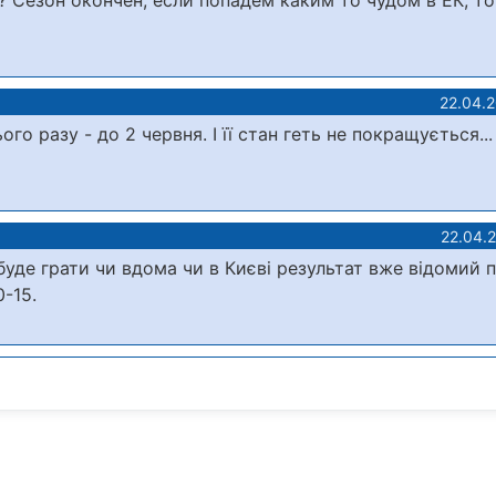
? Сезон окончен, если попадём каким то чудом в ЕК, т
22.04.
о разу - до 2 червня. І її стан геть не покращується...
22.04.
буде грати чи вдома чи в Києві результат вже відомий 
0-15.