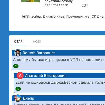
початком сезону
08.04.2024 23:31
1
Теги:
,
,
,
война
Динамо Киев
Премьер-лига
СК Днеп
СТАРІ
НОВІ
Rouerh Barbanuer
А почему бы все игры дыры в УПЛ не проводить
3
А
Анатолий Викторович
Если не ошибаюсь дырка,Весной сделала тольк
6
Днепр