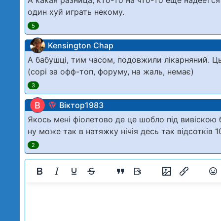
А какая разница, кто-то на что-то ещё надеется
один хуй играть некому.
5
Kensington Chap
А бабушці, тим часом, подовжили лікарняний. Цьог
(сорі за офф-топ, форуму, на жаль, немає)
3
В
Віктор1983
Якось мені фіолетово де це шобло під вивіскою 
ну може так в натяжку нічія десь так відсотків 1
2