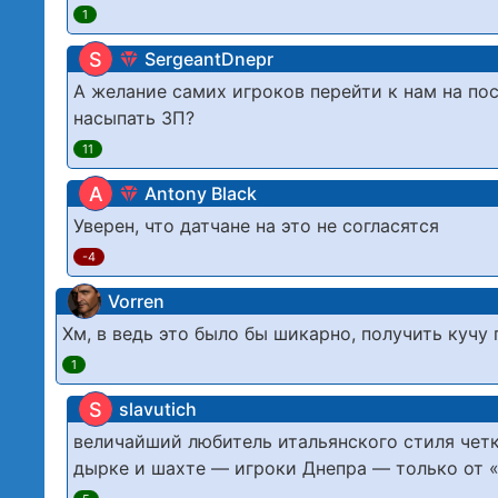
1
S
SergeantDnepr
А желание самих игроков перейти к нам на по
насыпать ЗП?
11
A
Antony Black
Уверен, что датчане на это не согласятся
-4
Vorren
Хм, в ведь это было бы шикарно, получить кучу
1
S
slavutich
величайший любитель итальянского стиля четк
дырке и шахте — игроки Днепра — только от «