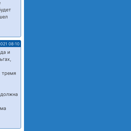
е
будет
ушел
2021 08:10
ода и
ьгах,
и тремя
а должна
мма