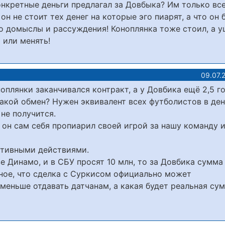
онкретные деньги предлагал за Довбыка? Им только вс
он не стоит тех денег на которые эго пиарят, а что он 
ько домыслы и рассуждения! Коноплянка тоже стоил, а 
 или менять!
09.07.
оноплянки заканчивался контракт, а у Довбика ещё 2,5 г
такой обмен? Нужен эквивалент всех футболистов в ден
 не получится.
он сам себя пропиарил своей игрой за нашу команду 
ативными действиями.
е Динамо, и в СБУ просят 10 млн, то за Довбика сумм
нное, что сделка с Суркисом официально может
 меньше отдавать датчанам, а какая будет реальная су