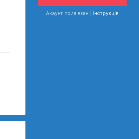
Акаунт прив'язан |
Інструкція