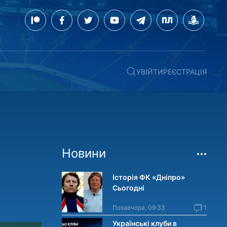
УВІЙТИ
РЕЄСТРАЦІЯ
Новини
Історія ФК «Дніпро»
Сьогодні
Позавчора, 09:33
1
Українські клуби в