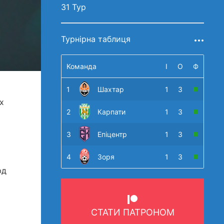
31 Тур
Турнірна таблиця
Команда
І
О
Ф
1
Шахтар
1
3
х
2
Карпати
1
3
3
Епіцентр
1
3
4
Зоря
1
3
рд
СТАТИ ПАТРОНОМ