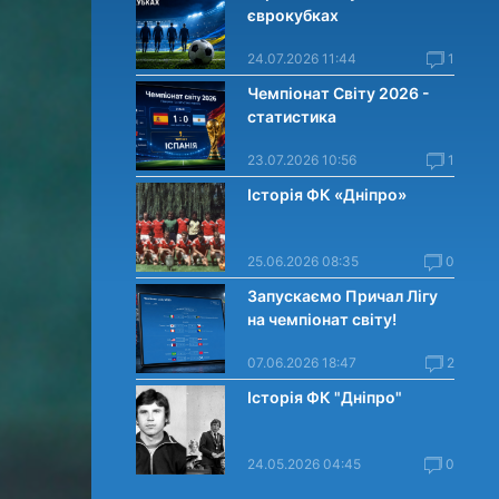
єврокубках
24.07.2026 11:44
1
Чемпіонат Світу 2026 -
статистика
23.07.2026 10:56
1
Історія ФК «Дніпро»
25.06.2026 08:35
0
Запускаємо Причал Лігу
на чемпіонат світу!
07.06.2026 18:47
2
Історія ФК "Дніпро"
24.05.2026 04:45
0