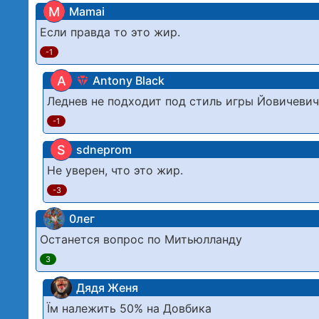
M
Mamai
Если правда то это жир.
-1
A
Antony Black
Леднев не подходит под стиль игры Йовичевича
-1
S
sdneprom
Не уверен, что это жир.
-3
0лег
Останется вопрос по Митьюлланду
3
Дядя Женя
Їм належить 50% на Довбика