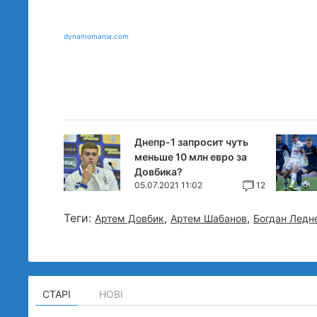
dynamomania.com
Днепр-1 запросит чуть
меньше 10 млн евро за
Довбика?
05.07.2021 11:02
12
Теги:
,
,
Артем Довбик
Артем Шабанов
Богдан Ледн
СТАРІ
НОВІ