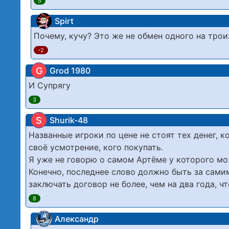
5
Spirt
Почему, кучу? Это же не обмен одного на трои
-2
G
Grod 1980
И Супрягу
3
S
Shurik-48
Названные игроки по цене не стоят тех денег, 
своё усмотрение, кого покупать.
Я уже не говорю о самом Артёме у которого мо
Конечно, последнее слово должно быть за сами
заключать договор не более, чем на два года, ч
8
Александр