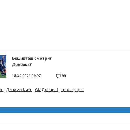
Бешикташ смотрит
Довбика?
15.04.2021 09:07
96
,
,
,
ев
Динамо Киев
СК Днепр-1
трансферы