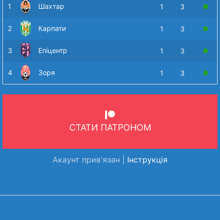
1
Шахтар
1
3
2
Карпати
1
3
3
Епіцентр
1
3
4
Зоря
1
3
СТАТИ ПАТРОНОМ
Акаунт прив'язан |
Інструкція