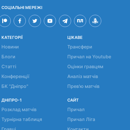
СОЦІАЛЬНІ МЕРЕЖІ
КАТЕГОРІЇ
ЦІКАВЕ
Новини
Трансфери
Блоги
Причал на Youtube
Статті
Оцінки гравцям
Конференції
Аналіз матчів
БК "Дніпро"
Прев'ю матчів
ДНІПРО-1
САЙТ
Розклад матчів
Причал
Турнірна таблиця
Причал Ліга
Гравці
Контакти