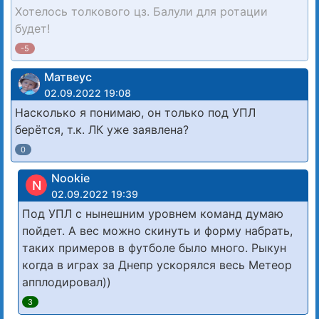
Хотелось толкового цз. Балули для ротации
будет!
-5
Матвеус
02.09.2022 19:08
Насколько я понимаю, он только под УПЛ
берётся, т.к. ЛК уже заявлена?
0
Nookie
N
02.09.2022 19:39
Под УПЛ с нынешним уровнем команд думаю
пойдет. А вес можно скинуть и форму набрать,
таких примеров в футболе было много. Рыкун
когда в играх за Днепр ускорялся весь Метеор
апплодировал))
3