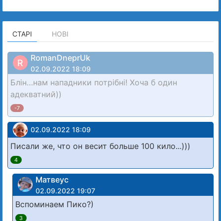
СТАРІ
НОВІ
RomanDneprUk
R
02.09.2022 18:09
Блін…нам нападники потрібні! Хоча б один
адекватний))
-7
02.09.2022 18:09
Писали же, что он весит больше 100 кило...)))
4
Матвеус
02.09.2022 19:07
Вспоминаем Пико?)
3