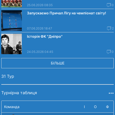
25.06.2026 08:35
0
Запускаємо Причал Лігу на чемпіонат світу!
07.06.2026 18:47
2
Історія ФК "Дніпро"
24.05.2026 04:45
0
БІЛЬШЕ
31 Тур
Турнірна таблиця
Команда
І
О
Ф