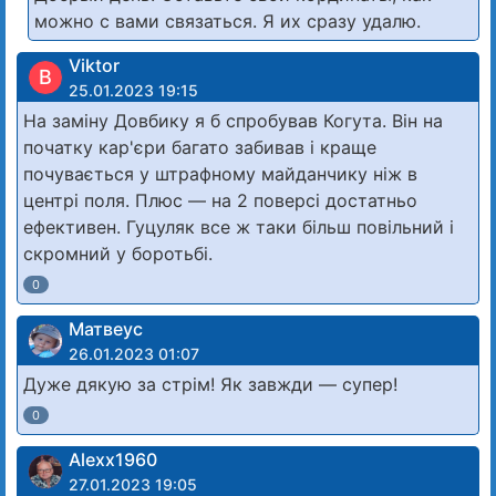
можно с вами связаться. Я их сразу удалю.
Viktor
В
25.01.2023 19:15
На заміну Довбику я б спробував Когута. Він на
початку кар'єри багато забивав і краще
почувається у штрафному майданчику ніж в
центрі поля. Плюс — на 2 поверсі достатньо
ефективен. Гуцуляк все ж таки більш повільний і
скромний у боротьбі.
0
Матвеус
26.01.2023 01:07
Дуже дякую за стрім! Як завжди — супер!
0
Alexx1960
27.01.2023 19:05