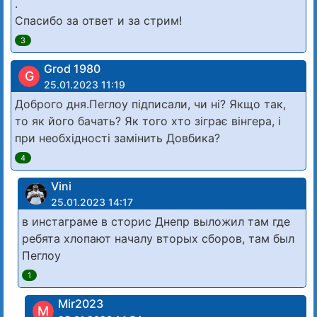
.
Спасибо за ответ и за стрим!
3
Grod 1980
G
25.01.2023 11:19
Доброго дня.Пеглоу підписали, чи ні? Якщо так,
то як його бачать? Як того хто зіграє вінгера, і
при необхідності замінить Довбика?
4
Vini
25.01.2023 14:17
в инстаграме в сторис Днепр выложил там где
ребята хлопают началу вторых сборов, там был
Пеглоу
1
Mir2023
M