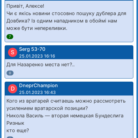
Привіт, Алексе!
Чи є якісь новини стосовно пошуку дублера для
Довбика? Із одним нападником в обоймі нам
може бути непереливки.
7
Serg 53-70
S
25.01.2023 16:16
Для Назаренко места нет?..
0
DneprChampion
D
25.01.2023 16:43
Кого из вратарей считаешь можно рассмотреть
усилением вратарской позиции?
Никола Василь — вторая немецкая Бундеслига
Ризнык
кто еще?