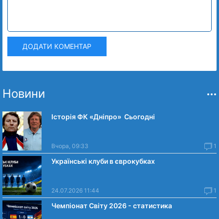
ДОДАТИ КОМЕНТАР
Новини
Історія ФК «Дніпро» Сьогодні
Вчора, 09:33
1
Українські клуби в єврокубках
24.07.2026 11:44
1
Чемпіонат Світу 2026 - статистика