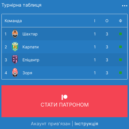
Турнірна таблиця
Команда
І
О
Ф
1
Шахтар
1
3
2
Карпати
1
3
3
Епіцентр
1
3
4
Зоря
1
3
СТАТИ ПАТРОНОМ
Акаунт прив'язан |
Інструкція