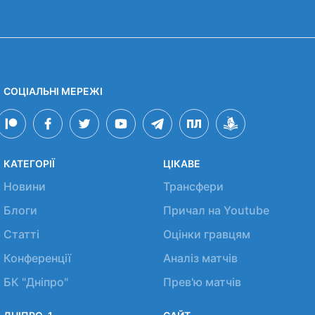
СОЦІАЛЬНІ МЕРЕЖІ
КАТЕГОРІЇ
ЦІКАВЕ
Новини
Трансфери
Блоги
Причал на Youtube
Статті
Оцінки гравцям
Конференції
Аналіз матчів
БК "Дніпро"
Прев'ю матчів