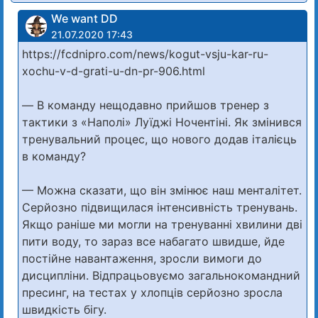
We want DD
21.07.2020 17:43
https://fcdnipro.com/news/kogut-vsju-kar-ru-
xochu-v-d-grati-u-dn-pr-906.html
— В команду нещодавно прийшов тренер з
тактики з «Наполі» Луїджі Ночентіні. Як змінився
тренувальний процес, що нового додав італієць
в команду?
— Можна сказати, що він змінює наш менталітет.
Серйозно підвищилася інтенсивність тренувань.
Якщо раніше ми могли на тренуванні хвилини дві
пити воду, то зараз все набагато швидше, йде
постійне навантаження, зросли вимоги до
дисципліни. Відпрацьовуємо загальнокомандний
пресинг, на тестах у хлопців серйозно зросла
швидкість бігу.