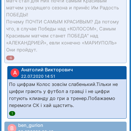
матч стал для Них почти самым Красивым
матчем уходящего сезона и принёс Им Радость
ПОБЕДЫ!
Почему ПОЧТИ САМЫМ КРАСИВЫМ? Да потому
что, в случае Победы над «КОЛОСОМ», Самым
Красивым матчем станет ПОБЕДА" над
«АЛЕКАНДРИЕЙ», евли конечно «МАРИУПОЛЬ»
Они пройдут.
-6
Анатолий Викторович
А
22.07.2020 14:51
По цифрам Колос зовсім слабенький.Тільки не
цифри грають у футбол а гравці і не цифри
готують клианду до гри а тренер.Побажаемо
перемоги СК і хай щастить.
1
ben_gurion
B