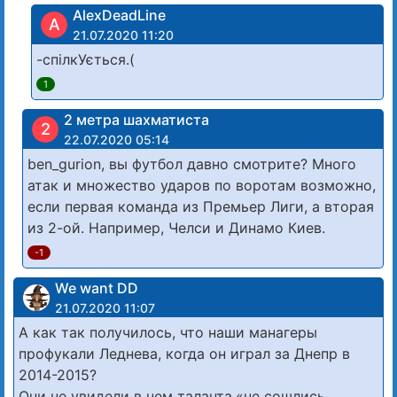
AlexDeadLine
A
21.07.2020 11:20
-спілкУється.(
1
2 метра шахматиста
2
22.07.2020 05:14
ben_gurion, вы футбол давно смотрите? Много
атак и множество ударов по воротам возможно,
если первая команда из Премьер Лиги, а вторая
из 2-ой. Например, Челси и Динамо Киев.
-1
We want DD
21.07.2020 11:07
А как так получилось, что наши манагеры
профукали Леднева, когда он играл за Днепр в
2014-2015?
Они не увидели в нем таланта,«не сошлись