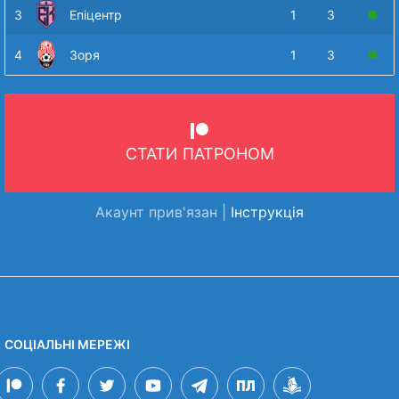
3
Епіцентр
1
3
4
Зоря
1
3
СТАТИ ПАТРОНОМ
Акаунт прив'язан |
Інструкція
СОЦІАЛЬНІ МЕРЕЖІ