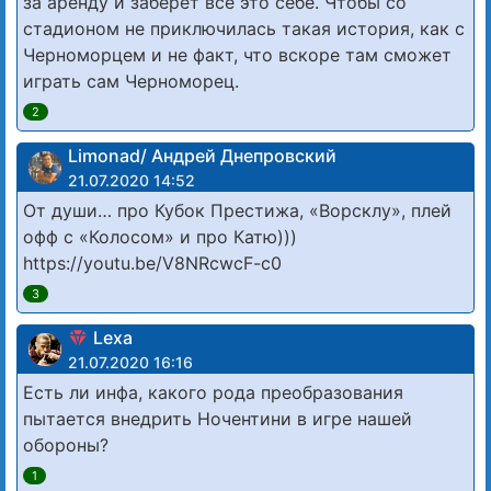
за аренду и заберёт всё это себе. Чтобы со
стадионом не приключилась такая история, как с
Черноморцем и не факт, что вскоре там сможет
играть сам Черноморец.
2
Limonad/ Андрей Днепровский
21.07.2020 14:52
От души… про Кубок Престижа, «Ворсклу», плей
офф с «Колосом» и про Катю)))
https://youtu.be/V8NRcwcF-c0
3
Lexa
21.07.2020 16:16
Есть ли инфа, какого рода преобразования
пытается внедрить Ночентини в игре нашей
обороны?
1