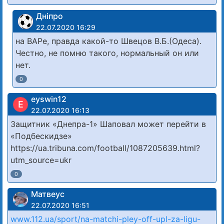
Дніпро
22.07.2020 16:29
на ВАРе, правда какой-то Швецов В.Б.(Одеса).
Честно, не помню такого, нормальный он или
нет.
0
eyswin12
E
22.07.2020 16:13
Защитник «Днепра-1» Шаповал может перейти в
«Подбескидзе»
https://ua.tribuna.com/football/1087205639.html?
utm_source=ukr
0
Матвеус
22.07.2020 16:51
www.112.ua/sport/na-matchi-pley-off-upl-za-ligu-