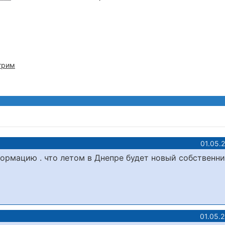
трим
01.05.
ормацию . что летом в Днепре будет новый собственни
01.05.