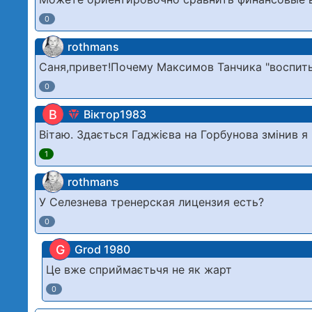
0
rothmans
Саня,привет!Почему Максимов Танчика "воспит
0
В
Віктор1983
Вітаю. Здається Гаджієва на Горбунова змінив я
1
rothmans
У Селезнева тренерская лицензия есть?
0
G
Grod 1980
Це вже сприймаєтьчя не як жарт
0