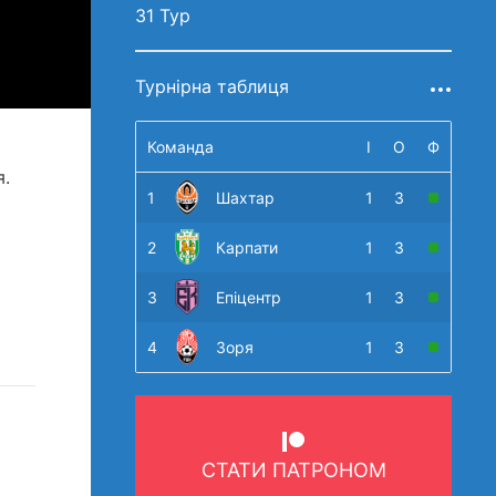
31 Тур
Турнірна таблиця
Команда
І
О
Ф
я.
1
Шахтар
1
3
2
Карпати
1
3
3
Епіцентр
1
3
4
Зоря
1
3
СТАТИ ПАТРОНОМ