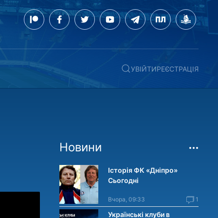
УВІЙТИ
РЕЄСТРАЦІЯ
Новини
Історія ФК «Дніпро»
Сьогодні
Вчора, 09:33
1
Українські клуби в