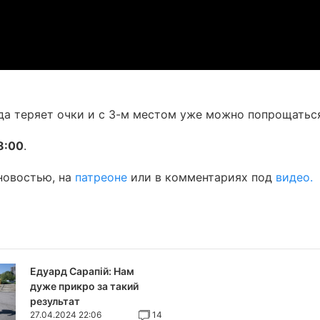
нда теряет очки и с 3-м местом уже можно попрощатьс
8:00
.
 новостью, на
патреоне
или в комментариях под
видео.
Едуард Сарапій: Нам
дуже прикро за такий
результат
27.04.2024 22:06
14