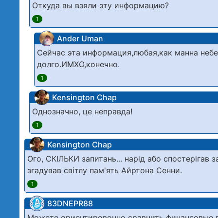
Откуда вы взяли эту информацию?
1
Ander Uman
Сейчас эта информация,любая,как манна небе
долго.ИМХО,конечно.
1
Kensington Chap
Однозначно, це неправда!
1
Kensington Chap
Ого, СКІЛЬКИ запитань... нарід або спостерігав
згадував світлу пам'ять Айртона Сенни.
1
83DNЕРR88
Можете ориентировочно сравнить финансовые в