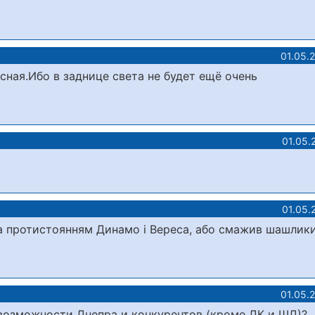
01.05.
сная.Ибо в заднице света не будет ещё очень
01.05.
01.05.
 за протистоянням Динамо і Вереса, або смажив шашлики
01.05.
озможности Днепра и конкурентов (кроме ДК и ШД)?