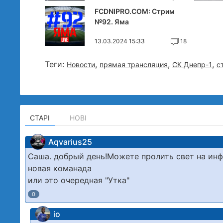
FCDNIPRO.COM: Стрим
№92. Яма
13.03.2024 15:33
18
Теги:
,
,
,
Новости
прямая трансляция
СК Днепр-1
с
СТАРІ
НОВІ
Aqvarius25
Саша. добрый день!Можете пролить свет на инф
новая команада
или это очередная "Утка"
0
io