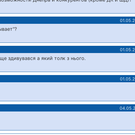
01.05.
ывает"?
01.05.
 ще здивувався а який толк з нього.
01.05.
04.05.