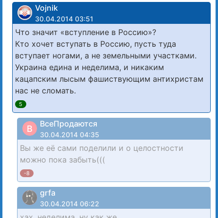
Vojnik
30.04.2014 03:51
Что значит «вступление в Россию»?
Кто хочет вступать в Россию, пусть туда
вступает ногами, а не земельными участками.
Украина едина и неделима, и никаким
кацапским лысым фашиствующим антихристам
нас не сломать.
5
ВсеПродаются
В
30.04.2014 04:35
Вы же её сами поделили и о целостности
можно пока забыть(((
-8
grfa
30.04.2014 06:22
хах, неделима, ну как же