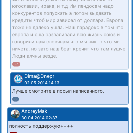
югославии, ирака, и т.д Им пендосам надо
конкурентов попускать а потом выдавать
кредиты чтоб мир зависел от доллара. Европа
тоже не далеко ушла. Наш парадокс в том что
европа и сша разваливали всю жизнь союз и
говорили нам словянам что мы никто что мы
ничета, но зато наш брат кречит что там лушче
Люди алчны везде.
-7
Dima@Dnepr
02.05.2014 14:13
Лучше смотрите в посыл написанного.
0
AndreyMak
30.04.2014 02:37
полность поддержую++++