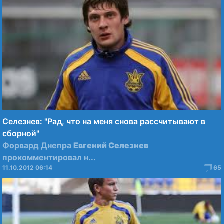
Селезнев: "Рад, что на меня снова рассчитывают в
сборной"
Форвард Днепра
Евгений Селезнев
прокомментировал н...
11.10.2012 06:14
65