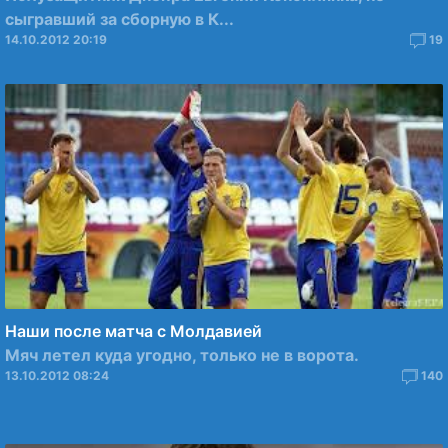
сыгравший за сборную в К...
14.10.2012 20:19
19
Наши после матча с Молдавией
Мяч летел куда угодно, только не в ворота.
13.10.2012 08:24
140