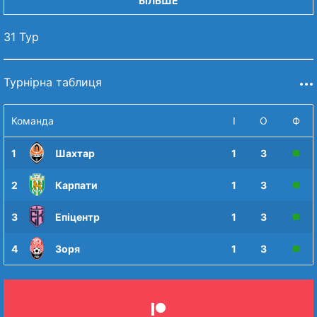
БІЛЬШЕ
31 Тур
Турнірна таблиця
Команда
І
О
Ф
1
Шахтар
1
3
2
Карпати
1
3
3
Епіцентр
1
3
4
Зоря
1
3