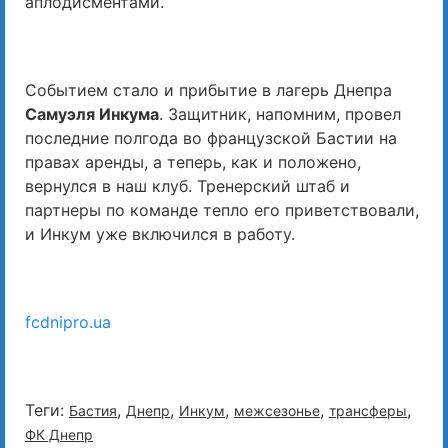
аплодисментами.
Событием стало и прибытие в лагерь Днепра
Самуэля Инкума
. Защитник, напомним, провел
последние полгода во французской Бастии на
правах аренды, а теперь, как и положено,
вернулся в наш клуб. Тренерский штаб и
партнеры по команде тепло его приветствовали,
и Инкум уже включился в работу.
fcdnipro.ua
Теги:
,
,
,
,
,
Бастия
Днепр
Инкум
межсезонье
трансферы
ФК Днепр