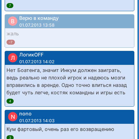
7
Верю в команду
В
01.07.2013 13:58
жаль
-7
ЛогикOFF
Л
01.07.2013 14:02
Нет Боатенга, значит Инкум должен заиграть,
ведь реально не плохой игрок и надеюсь мозги
вправились в аренде. Одно точно влиться назад
будет чуть легче, костяк командны и игры есть
4
nono
N
01.07.2013 14:03
Кум фартовый, очень раз его возвращению
3