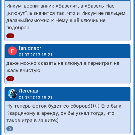
Инкум-воспитанник «Базеля», а «Базель Нас
„клюнул“, а значится так, что и Инкум не пальцем
деланы.Возможно к Нему ещё ключик не
подобран…
-1
fan.dnepr
F
01.07.2013 18:21
даже можно сказать не клюнул а переиграл на
жаль вчистую
-1
Легенда
01.07.2013 18:21
Ну теперь фоток будет со сборов:)))))) Его бы к
Кварцяному в аренду, он бы узнал тогда, что
такое игра в защите:)
0