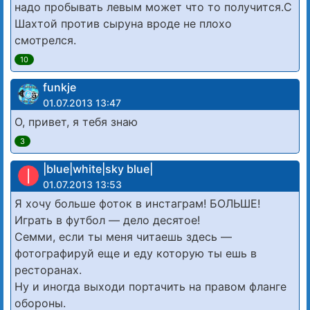
надо пробывать левым может что то получится.С
Шахтой против сыруна вроде не плохо
смотрелся.
10
funkje
01.07.2013 13:47
О, привет, я тебя знаю
3
|blue|white|sky blue|
|
01.07.2013 13:53
Я хочу больше фоток в инстаграм! БОЛЬШЕ!
Играть в футбол — дело десятое!
Семми, если ты меня читаешь здесь —
фотографируй еще и еду которую ты ешь в
ресторанах.
Ну и иногда выходи портачить на правом фланге
обороны.