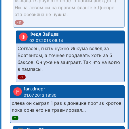
«Схавал Срну» это просто новый анекдот :)
Ни на левом ни на правом фланге в Днепре
эта обезьяна не нужна.
-11
Федя Зайцев
Ф
02.07.2013 06:14
Согласен, гнать нужно Инкума вслед за
Боатенгом, а точнее продавать хоть за 5
баксов. Он уже не заиграет. Так что на волю
в пампасы.
-2
fan.dnepr
F
01.07.2013 18:30
слева он сыграл 1 раз в донецке против кротов
пока срна его не травмировал…
2