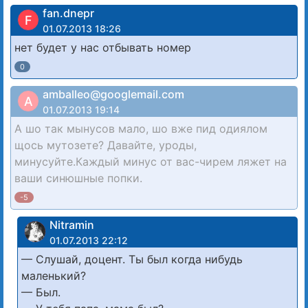
fan.dnepr
F
01.07.2013 18:26
нет будет у нас отбывать номер
0
amballeo@googlemail.com
A
01.07.2013 19:14
А шо так мынусов мало, шо вже пид одиялом
щось мутозете? Давайте, уроды,
минусуйте.Каждый минус от вас-чирем ляжет на
ваши синюшные попки.
-5
Nitramin
01.07.2013 22:12
— Слушай, доцент. Ты был когда нибудь
маленький?
— Был.