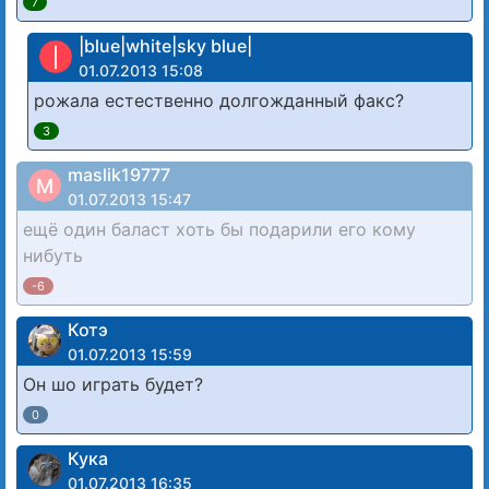
7
|blue|white|sky blue|
|
01.07.2013 15:08
рожала естественно долгожданный факс?
3
maslik19777
M
01.07.2013 15:47
ещё один баласт хоть бы подарили его кому
нибуть
-6
Котэ
01.07.2013 15:59
Он шо играть будет?
0
Кука
01.07.2013 16:35