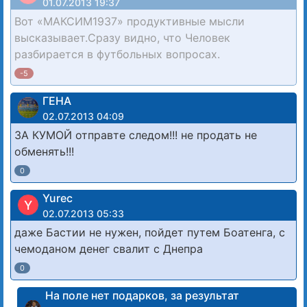
01.07.2013 19:37
Вот «МАКСИМ1937» продуктивные мысли
высказывает.Сразу видно, что Человек
разбирается в футбольных вопросах.
-5
ГЕНА
02.07.2013 04:09
ЗА КУМОЙ отправте следом!!! не продать не
обменять!!!
0
Yurec
Y
02.07.2013 05:33
даже Бастии не нужен, пойдет путем Боатенга, с
чемоданом денег свалит с Днепра
0
На поле нет подарков, за результат