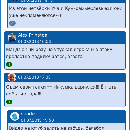
01.07.2013 18:17
Из этой четвёрки Уча и Кум-самые«левые»и они
уже не«поменяются»((
0
Alex Prinston
01.07.2013 16:53
Мандзюк ни разу не упускал игрока и в атаку
прелестно подключается, огаога.
1
01.07.2013 17:03
Съем свои тапки — Инкумка вернулся!!! Ёптеть —
событие года!!!
1
shade
01.07.2013 19:58
Видео на ютуб залить не забудь, балабол