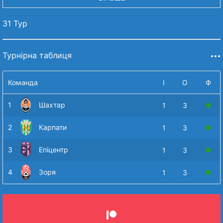
31 Тур
Турнірна таблиця
Команда
І
О
Ф
1
Шахтар
1
3
2
Карпати
1
3
3
Епіцентр
1
3
4
Зоря
1
3