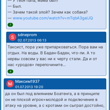
— У тебя папа, мама был?
— Был.
— Зачем такой злой? Зачем как собака?
—
www.youtube.com/watch?v=mTqbA3galJQ
7
sdneprom
S
02.07.2013 06:13
Таксист, пора уже припарковаться. Пора вам на
отдых. На воды. В Баден-Баден, что-ли. А то
нервы совсем у вас ни к черту стали. Да и от
нас «уродов» перепочините…
4
Максим1937
М
01.07.2013 19:20
да он был под влиянием Боатенга, а в принципе
он не плохой игрок+молодой и подключение в
атаку на уровне, а с кротами он сыграл достойно,