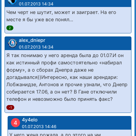
01.07.2013 14:34
Чем черт не шутит, может и заиграет. На его
месте я бы уже все понял…
2
alex_dniepr
01.07.2013 14:34
Я так понимаю у него аренда была до 01.07.И он
как истинный профи самостоятельно «набирал
форму», а о сборах Днепра даже не
догадывался))Интересно, как наши арендари:
Лобжанидзе, Антонов и прочие узнали, что Днепр
собирается 17.06, а он нет? В Гане отключили
телефон и невозможно было принять факс?
-1
4y4elo
4
01.07.2013 14:46
У него жена рожала, а до этого на чм