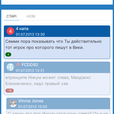
СТАРІ
НОВІ
4 напа
4
01.07.2013 13:30
Семми пора показывать что Ты действительно
тот игрок про которого пишут в Вики.
4
FCDD92
01.07.2013 13:31
впринципе Инкум может слева, Мандзюк/
Близниченко, надо правый хав.
-16
Vinnie Jones
01.07.2013 15:02
С каких это пор Инкум стал мочь слева? Он и на