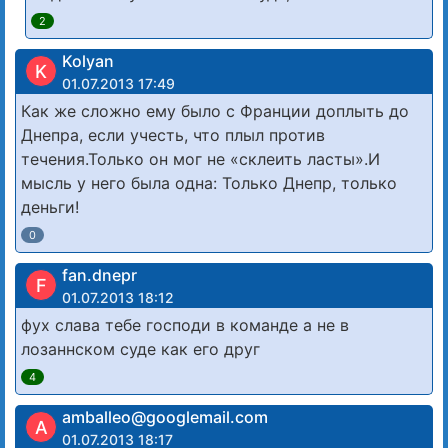
2
Kolyan
K
01.07.2013 17:49
Как же сложно ему было с Франции доплыть до
Днепра, если учесть, что плыл против
течения.Только он мог не «склеить ласты».И
мысль у него была одна: Только Днепр, только
деньги!
0
fan.dnepr
F
01.07.2013 18:12
фух слава тебе господи в команде а не в
лозаннском суде как его друг
4
amballeo@googlemail.com
A
01.07.2013 18:17