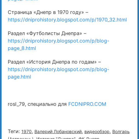
Страница «Днепр в 1970 году» –
https://dniprohistory.blogspot.com/p/1970_32.html
Раздел «Футболисты Днепра» –
https://dniprohistory.blogspot.com/p/blog-
page_8.html
Раздел «История Днепра по годам» –
https://dniprohistory.blogspot.com/p/blog-
page.html
rosl_79, специально для
FCDNIPRO.COM
Теги:
,
,
,
1970
Валерий Лобановский
видеообзор
Волгарь
,
,
(Астрахань)
История "Днепра"
ФК Днепр