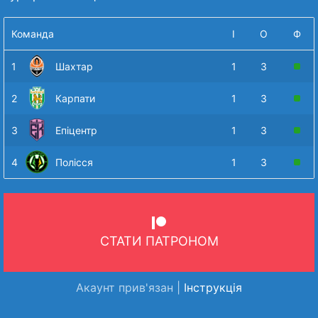
Команда
І
О
Ф
1
Шахтар
1
3
2
Карпати
1
3
3
Епіцентр
1
3
4
Полісся
1
3
СТАТИ ПАТРОНОМ
Акаунт прив'язан |
Інструкція