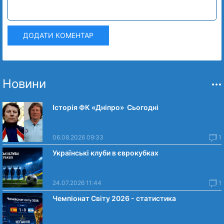
ДОДАТИ КОМЕНТАР
Новини
Історія ФК «Дніпро» Сьогодні
06.08.2026 09:33
1
Українські клуби в єврокубках
24.07.2026 11:44
1
Чемпіонат Світу 2026 - статистика