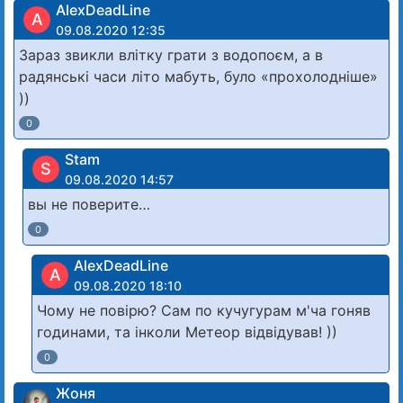
AlexDeadLine
A
09.08.2020 12:35
Зараз звикли влітку грати з водопоєм, а в
радянські часи літо мабуть, було «прохолодніше»
))
0
Stam
S
09.08.2020 14:57
вы не поверите…
0
AlexDeadLine
A
09.08.2020 18:10
Чому не повірю? Сам по кучугурам м'ча гоняв
годинами, та інколи Метеор відвідував! ))
0
Жоня