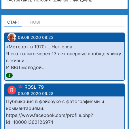
СТАРІ
НОВІ
09.08.2020 09:23
«Метеор» в 1970г… Нет слов…
Я его только через 13 лет впервые вообще увижу
в жизни…
И ВВЛ молодой…
2
ROSL_79
R
09.08.2020 09:28
Публикация в фейсбуке с фотографиями и
комментариями:
https://www.facebook.com/profile.php?
id=100001362126974