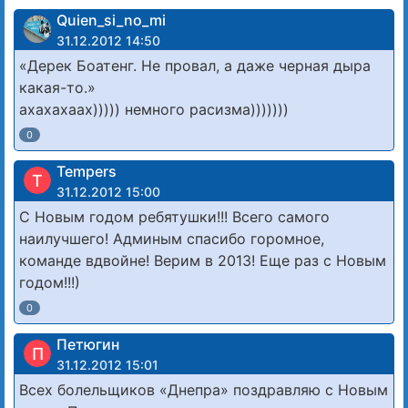
Quien_si_no_mi
31.12.2012 14:50
«Дерек Боатенг. Не провал, а даже черная дыра
какая-то.»
ахахахаах))))) немного расизма)))))))
0
Tempers
T
31.12.2012 15:00
С Новым годом ребятушки!!! Всего самого
наилучшего! Админым спасибо горомное,
команде вдвойне! Верим в 2013! Еще раз с Новым
годом!!!)
0
Петюгин
П
31.12.2012 15:01
Всех болельщиков «Днепра» поздравляю с Новым