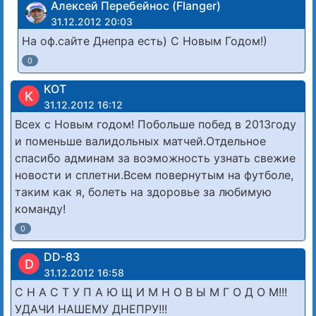
Алексей Перебейнос (Flanger)
31.12.2012 20:03
На оф.сайте Днепра есть) С Новым Годом!)
0
КОТ
К
31.12.2012 16:12
Всех с Новым годом! Побольше побед в 2013году
и поменьше валидольных матчей.Отдельное
спасибо админам за воэможность узнать свежие
новости и сплетни.Всем повернутым на футболе,
таким как я, болеть на здоровье за любимую
команду!
0
DD-83
D
31.12.2012 16:58
С Н А С Т У П А Ю Щ И М Н О В Ы М Г О Д О М!!!
УДАЧИ НАШЕМУ ДНЕПРУ!!!