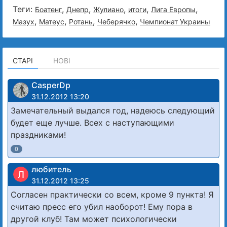
Теги:
,
,
,
,
,
Боатенг
Днепр
Жулиано
итоги
Лига Европы
,
,
,
,
Мазух
Матеус
Ротань
Чеберячко
Чемпионат Украины
СТАРІ
НОВІ
CasperDp
31.12.2012 13:20
Замечательный выдался год, надеюсь следующий
будет еще лучше. Всех с наступающими
праздниками!
0
любитель
Л
31.12.2012 13:25
Согласен практически со всем, кроме 9 пункта! Я
считаю пресс его убил наоборот! Ему пора в
другой клуб! Там может психологически