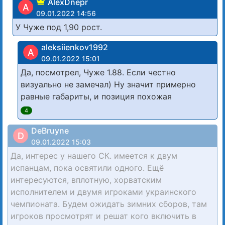
AlexDnepr
A
09.01.2022 14:56
У Чуже под 1,90 рост.
aleksiienkov1992
A
09.01.2022 15:01
Да, посмотрел, Чуже 1.88. Если честно
визуально не замечал) Ну значит примерно
равные габариты, и позиция похожая
4
DeBruyne
D
09.01.2022 15:03
Да, интерес у нашего СК. имеется к двум
испанцам, пока освятили одного. Ещё
интересуются, вплотную, хорватским
исполнителем и двумя игроками украинского
чемпионата. Будем ожидать зимних сборов, там
игроков просмотрят и решат кого включить в