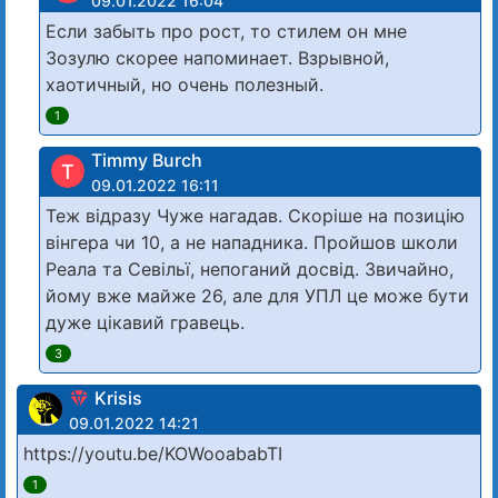
09.01.2022 16:04
Если забыть про рост, то стилем он мне
Зозулю скорее напоминает. Взрывной,
хаотичный, но очень полезный.
1
Timmy Burch
T
09.01.2022 16:11
Теж відразу Чуже нагадав. Скоріше на позицію
вінгера чи 10, а не нападника. Пройшов школи
Реала та Севільї, непоганий досвід. Звичайно,
йому вже майже 26, але для УПЛ це може бути
дуже цікавий гравець.
3
Krisis
09.01.2022 14:21
https://youtu.be/KOWooababTI
1