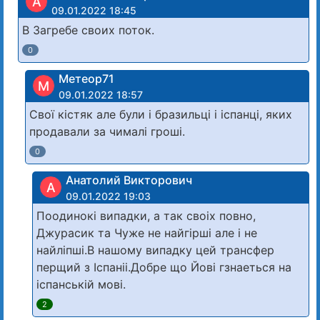
А
09.01.2022 18:45
В Загребе своих поток.
0
Метеор71
М
09.01.2022 18:57
Свої кістяк але були і бразильці і іспанці, яких
продавали за чималі гроші.
0
Анатолий Викторович
А
09.01.2022 19:03
Поодинокi випадки, а так своiх повно,
Джураcик та Чуже не найгiршi але i не
найлiпшi.В нашому випадку цей трансфер
перщий з Iспанii.Добре що Йовi гзнаеться на
iспанськiй мовi.
2