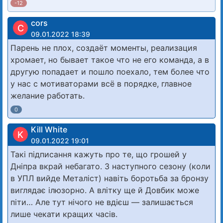
-12
cors
C
09.01.2022 18:39
Парень не плох, создаёт моменты, реализация
хромает, но бывает такое что не его команда, а в
другую попадает и пошло поехало, тем более что
у нас с мотиваторами всё в порядке, главное
желание работать.
0
Kill White
K
09.01.2022 19:01
Такі підписання кажуть про те, що грошей у
Дніпра вкрай небагато. З наступного сезону (коли
в УПЛ вийде Металіст) навіть боротьба за бронзу
виглядає ілюзорно. А влітку ще й Довбик може
піти… Але тут нічого не вдієш — залишається
лише чекати кращих часів.