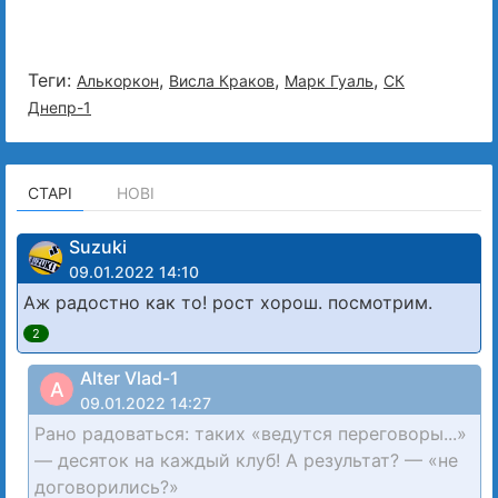
Теги:
,
,
,
Алькоркон
Висла Краков
Марк Гуаль
СК
Днепр-1
СТАРІ
НОВІ
Suzuki
09.01.2022 14:10
Аж радостно как то! рост хорош. посмотрим.
2
Alter Vlad-1
A
09.01.2022 14:27
Рано радоваться: таких «ведутся переговоры...»
— десяток на каждый клуб! А результат? — «не
договорились?»