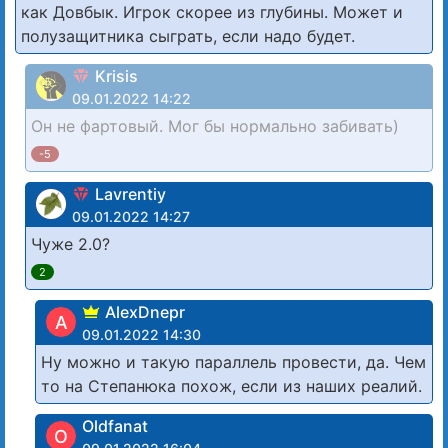
как Довбык. Игрок скорее из глубины. Может и
полузащитника сыграть, если надо будет.
Krisis
09.01.2022 14:22
Он не фартовый. Мог бы нормально забивать)
-5
Lavrentiy
09.01.2022 14:27
Чуже 2.0?
2
AlexDnepr
A
09.01.2022 14:30
Ну можно и такую параллель провести, да. Чем
то на Степанюка похож, если из наших реалий.
Oldfanat
O