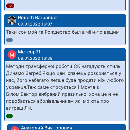
-2
Rouerh Barbanuer
09.01.2022 16:07
Таки сон мой га Рождество был в чём-то вещим
0
Метеор71
М
09.01.2022 16:39
Методи трансферної роботи СК нагадують стиль
Динамо Загреб.Якщо цей іспанець розкриється у
нас, його набагато легше буде продати ніж любого
українця.Теж саме стосується і Монте з
Білом.Вектор вибраний правильно, хоча це й не
подобається вболівальникам які мріють про
виграш ЛЧ.
5
Анатолий Викторович