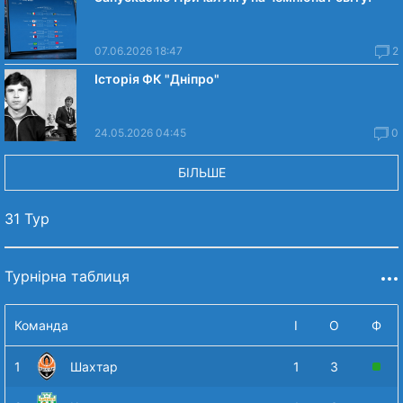
07.06.2026 18:47
2
Історія ФК "Дніпро"
24.05.2026 04:45
0
БІЛЬШЕ
31 Тур
Турнірна таблиця
Команда
І
О
Ф
1
Шахтар
1
3