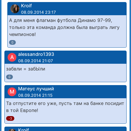
Kroif
08.09.2014 23:17
А для меня флагман футбола Динамо 97-99,
только эта команда должна была выграть лигу
чемпионов!
0
alessandro1393
A
08.09.2014 21:07
забвли = забЫли
0
Матеус лучший
М
08.09.2014 21:15
Та отпустите его уже, пусть там на банке посидит
в той Европе!
-3
Kroif