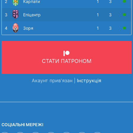
2
Карпати
1
3
3
Епіцентр
1
3
4
Зоря
1
3
СТАТИ ПАТРОНОМ
Акаунт прив'язан |
Інструкція
СОЦІАЛЬНІ МЕРЕЖІ