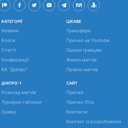
КАТЕГОРІЇ
ЦІКАВЕ
Новини
Трансфери
Блоги
Причал на Youtube
Статті
Оцінки гравцям
Конференції
Аналіз матчів
БК "Дніпро"
Прев'ю матчів
ДНІПРО-1
САЙТ
Розклад матчів
Причал
Турнірна таблиця
Причал Ліга
Гравці
Контакти
Контакт із розробником