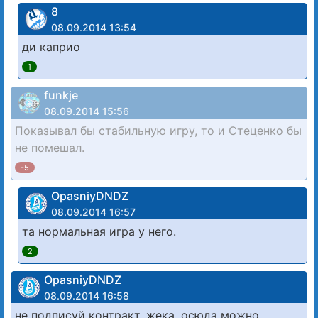
8
08.09.2014 13:54
ди каприо
1
funkje
08.09.2014 15:56
Показывал бы стабильную игру, то и Стеценко бы
не помешал.
-5
OpasniyDNDZ
08.09.2014 16:57
та нормальная игра у него.
2
OpasniyDNDZ
08.09.2014 16:58
не подписуй контракт, жека. осюда можно