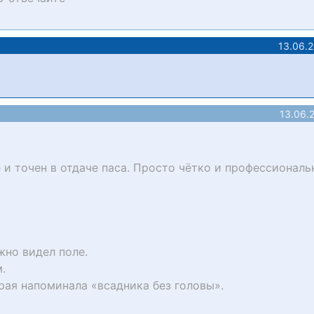
13.06.
13.06.
и точен в отдаче паса. Просто чётко и профессиональ
жно видел поле.
.
рая напоминала «всадника без головы».