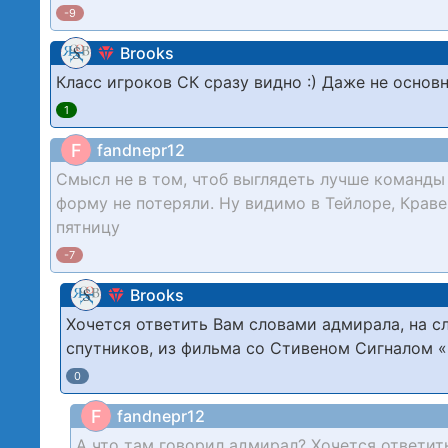
-9
Brooks
Класс игроков СК сразу видно :) Даже не осно
1
F
fandnepr12
Смысл не в том, чтоб выглядеть лучше команды 1
форму не потеряли. Ну видимо в Тейлоре, Краве,
пятницу
-7
Brooks
Хочется ответить Вам словами адмирала, на с
спутников, из фильма со Стивеном Сигналом «
0
F
fandnepr12
А что там говорил адмирал? Хочется ответит