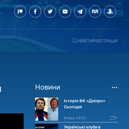
УВІЙТИ
РЕЄСТРАЦІЯ
ч
Новини
Історія ФК «Дніпро»
Сьогодні
Вчора, 09:33
1
Українські клуби в