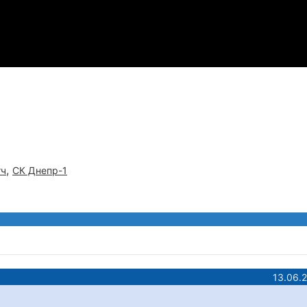
,
тч
СК Днепр-1
13.06.