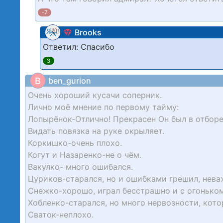
-7
Brooks
Ответил: Спасибо
3
B
ben_gurion
Очень хороший кусачи соперник.
Лично моё мнение по первому тайму:
Лопырёнок-Отлично! Прекрасен Он был в отборе 
Видать повязка на руке окрыляет.
Коркишко-очень плохо.
Когут и Назаренко-не о чём.
Вакулко- много ошибался.
Цуриков-старался, но и ошибками грешил, нева
Снежко-хорошо, играл бесстрашно и с огоньком
Хобленко-старался, но много нервозности, кото
Сваток-неплохо.