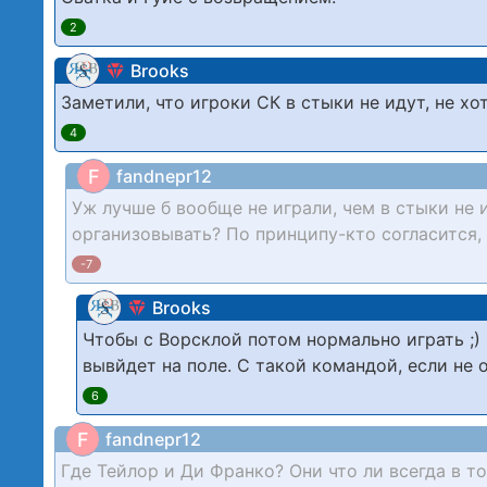
2
Brooks
Заметили, что игроки СК в стыки не идут, не хот
4
F
fandnepr12
Уж лучше б вообще не играли, чем в стыки не 
организовывать? По принципу-кто согласится, 
-7
Brooks
Чтобы с Ворсклой потом нормально играть ;)
вывйдет на поле. С такой командой, если не 
6
F
fandnepr12
Где Тейлор и Ди Франко? Они что ли всегда в т