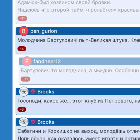
Адамюк-был хозяином своей бровки.
Надеюсь что второй тайм «прольётся» красивым
-11
B
ben_gurion
Молодчина Бартулович! пыт-Великая штука. Кл
-4
F
fandnepr12
Бартулович то молодчина, а мы-дно. Особенно
-11
Brooks
Госоподи, какое же… этот клуб из Петрового, н
-3
Brooks
Сабатини и Коркишко на выход, молодёжь отли
Лопырёнок, как оказалось умеет играть и акти