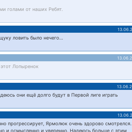
и голами от наших Ребят.
13.06.
ещуку ловить было нечего…
13.06.
 этот Лопыренок
13.06.
адеюсь они ещё долго будут в Первой лиге играть
13.06.
чно прогрессирует, Ярмолюк очень здорово смотрелся.
вно и осмысленно и уверенно. Надеюсь больше с этим