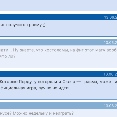
13.06.
ят получить травму ;)
13.06.
идти… Ну знаете, что костоломы, на фиг этот матч воо
что ли?
13.06.
 Которые Пердуту потеряли и Скляр — травма, может и
официальная игра, лучше не идти.
13.06.
онусе? Можно недельку и неиграть?