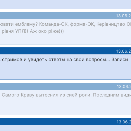
13.06.
інювати емблему? Команда-ОК, форма-ОК, Керівництво О
рівня УПЛ)) Аж око ріже)))
13.06.
з стримов и увидеть ответы на свои вопросы… Записи
13.06.
а! Самого Краву вытеснил из сией роли. Последним вид
13.06.