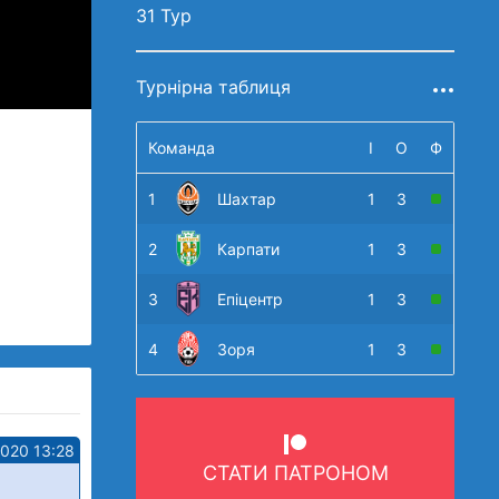
31 Тур
Турнірна таблиця
Команда
І
О
Ф
1
Шахтар
1
3
2
Карпати
1
3
3
Епіцентр
1
3
4
Зоря
1
3
2020 13:28
СТАТИ ПАТРОНОМ