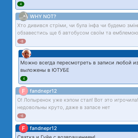
4
WHY NOT?
Хто дивився стріми, чи була інфа чи будемо зм
обзавестись ще б автобусом своїм та емблемою 
-8
Можно всегда пересмотреть в записи любой и
выложены в ЮТУБЕ
4
F
fandnepr12
О! Лопыренок уже кэпом стал! Вот это игрочил
недовольны круто, даже в запасе нет
-6
F
fandnepr12
Сватка и Гуйе с возвращением!