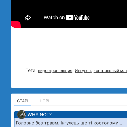
Теги:
,
,
видеотрансляция
Ингулец
контрольный ма
СТАРІ
НОВІ
WHY NOT?
Головне без травм. Інгулець ще ті костоломи…