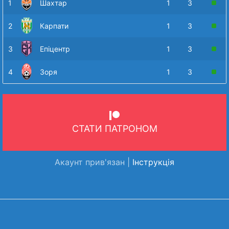
1
Шахтар
1
3
2
Карпати
1
3
3
Епіцентр
1
3
4
Зоря
1
3
СТАТИ ПАТРОНОМ
Акаунт прив'язан |
Інструкція