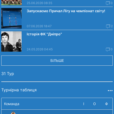
25.06.2026 08:35
0
Запускаємо Причал Лігу на чемпіонат світу!
07.06.2026 18:47
2
Історія ФК "Дніпро"
24.05.2026 04:45
0
БІЛЬШЕ
31 Тур
Турнірна таблиця
Команда
І
О
Ф