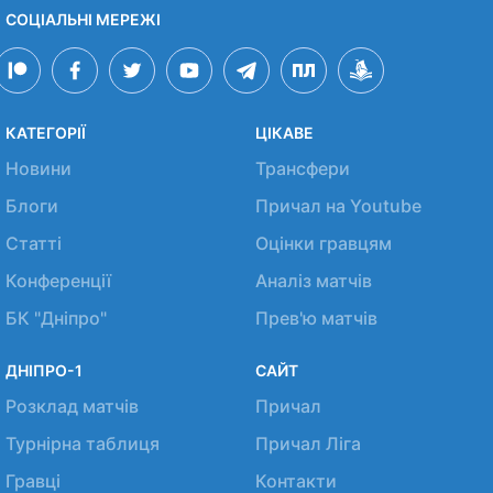
СОЦІАЛЬНІ МЕРЕЖІ
КАТЕГОРІЇ
ЦІКАВЕ
Новини
Трансфери
Блоги
Причал на Youtube
Статті
Оцінки гравцям
Конференції
Аналіз матчів
БК "Дніпро"
Прев'ю матчів
ДНІПРО-1
САЙТ
Розклад матчів
Причал
Турнірна таблиця
Причал Ліга
Гравці
Контакти