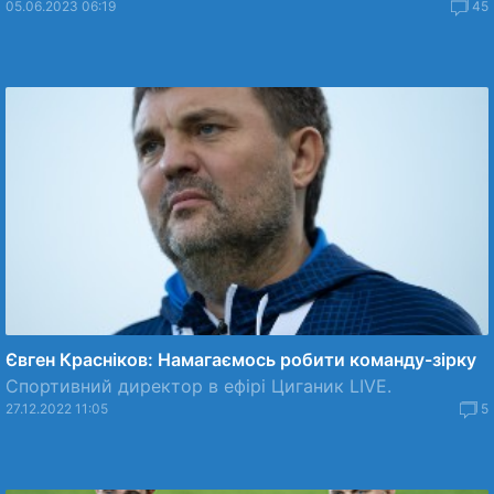
05.06.2023 06:19
45
Євген Красніков: Намагаємось робити команду-зірку
Спортивний директор в ефірі Циганик LIVE.
27.12.2022 11:05
5