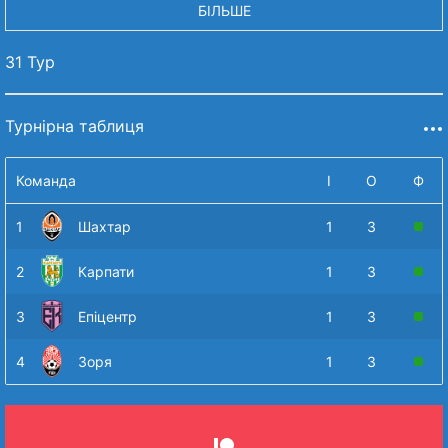
БІЛЬШЕ
31 Тур
Турнірна таблиця
Команда
І
О
Ф
1
Шахтар
1
3
2
Карпати
1
3
3
Епіцентр
1
3
4
Зоря
1
3