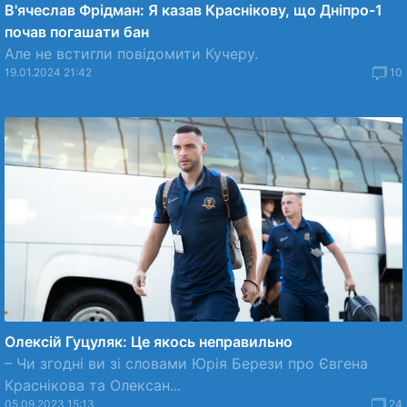
В'ячеслав Фрідман: Я казав Краснікову, що Дніпро-1
почав погашати бан
Але не встигли повідомити Кучеру.
19.01.2024 21:42
10
Олексій Гуцуляк: Це якось неправильно
– Чи згодні ви зі словами Юрія Берези про Євгена
Краснікова та Олексан...
05.09.2023 15:13
24