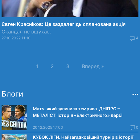
Євген Красніков: Це заздалегідь спланована акція
Скандал не вщухає.
27.10.2022 11:10
4
1
2
3
Вперед »
Блоги
Матч, який зупинила темрява. ДНІПРО –
МЕТАЛІСТ: історія «Електричного» дербі
20.12.2025 17:00
0
КУБОК ЛІГИ. Найзагадковіший турнір в історії