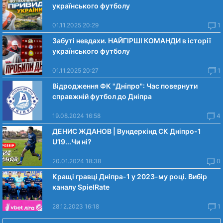
українського футболу
01.11.2025 20:29
1
Забуті невдахи. НАЙГІРШІ КОМАНДИ в історії
українського футболу
01.11.2025 20:27
1
Відродження ФК "Дніпро": Час повернути
справжній футбол до Дніпра
19.08.2024 16:58
4
ДЕНИС ЖДАНОВ | Вундеркінд СК Дніпро-1
U19...Чи нi?
20.01.2024 18:38
0
Кращі гравці Дніпра-1 у 2023-му році. Вибiр
каналу SpielRate
28.12.2023 16:18
1