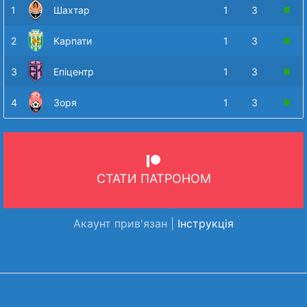
1
Шахтар
1
3
2
Карпати
1
3
3
Епіцентр
1
3
4
Зоря
1
3
СТАТИ ПАТРОНОМ
Акаунт прив'язан |
Інструкція