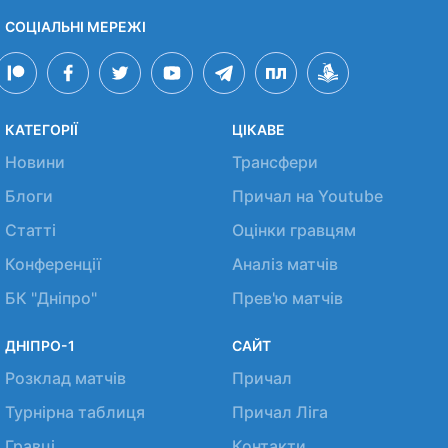
СОЦІАЛЬНІ МЕРЕЖІ
КАТЕГОРІЇ
ЦІКАВЕ
Новини
Трансфери
Блоги
Причал на Youtube
Статті
Оцінки гравцям
Конференції
Аналіз матчів
БК "Дніпро"
Прев'ю матчів
ДНІПРО-1
САЙТ
Розклад матчів
Причал
Турнірна таблиця
Причал Ліга
Гравці
Контакти