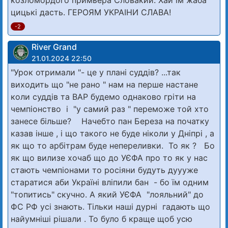
козломордого примьера Словакии. Хай ім жаба
цицькі дасть. ГЕРОЯМ УКРАІНИ СЛАВА!
-2
River Grand
21.01.2024 22:50
"Урок отримали "- це у плані суддів? ...так
виходить що "не рано " нам на перше настане
коли суддів та ВАР будемо однаково гріти на
чемпіонство і "у самий раз " переможе той хто
занесе більше? Начебто пан Береза на початку
казав інше , і що такого не буде ніколи у Дніпрі , а
як що то арбітрам буде непереливки. То як ? Бо
як що вилизе хочаб що до УЄФА про то як у нас
стають чемпіонами то росіяни будуть дуууже
старатися аби Україні вліпили бан - бо їм одним
"топитись" скучно. А який УЄФА "лояльний" до
ФС РФ усі знають. Тільки наші дурні гадають що
найумніші рішали . То було б краще щоб усю