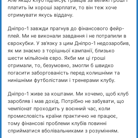
Але якщо клуб підписує гравців за великі гроші і
платить їм хороші зарплати, то він теж хоче
отримувати якусь віддачу.
Дніпро-1 завжди прагнув до фінансового фейр-
плей. Ми не виконали завдання і не потрапили в
єврокубки. У зв’язку з цим Дніпро-1 недозаробив,
як ми знаємо з торішньої кампанії, близько
шести мільйонів євро. Якби ми ці гроші
отримали, то, безумовно, змогли б швидко
погасити заборгованість перед колишніми та
нинішніми футболістами і тренерами клубу.
Дніпро-1 живе за коштами. Ми хочемо, щоб клуб
заробляв і мав дохід. Потрібно не забувати, що
чемпіонат проходить у воєнний час, коли
промисловість країни практично не працює,
тому фінансові проблеми клубів повинні
сприйматися вболівальниками з розумінням.