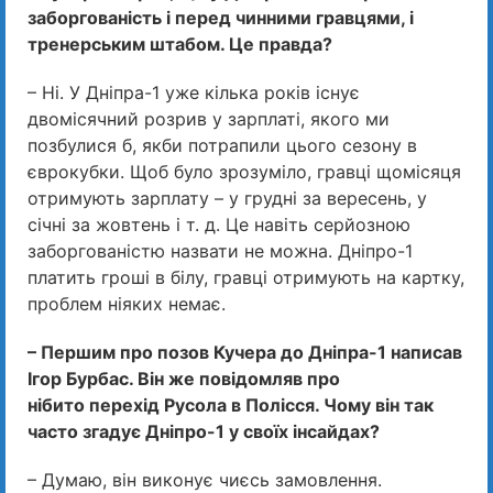
заборгованість і перед чинними гравцями, і
тренерським штабом. Це правда?
– Ні. У Дніпра-1 уже кілька років існує
двомісячний розрив у зарплаті, якого ми
позбулися б, якби потрапили цього сезону в
єврокубки. Щоб було зрозуміло, гравці щомісяця
отримують зарплату – у грудні за вересень, у
січні за жовтень і т. д. Це навіть серйозною
заборгованістю назвати не можна. Дніпро-1
платить гроші в білу, гравці отримують на картку,
проблем ніяких немає.
– Першим про позов Кучера до Дніпра-1 написав
Ігор Бурбас. Він же повідомляв про
нібито перехід Русола в Полісся. Чому він так
часто згадує Дніпро-1 у своїх інсайдах?
– Думаю, він виконує чиєсь замовлення.