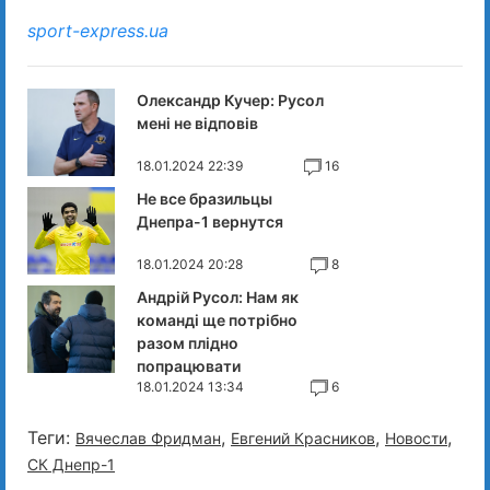
sport-express.ua
Олександр Кучер: Русол
мені не відповів
18.01.2024 22:39
16
Не все бразильцы
Днепра-1 вернутся
18.01.2024 20:28
8
Андрій Русол: Нам як
команді ще потрібно
разом плідно
попрацювати
18.01.2024 13:34
6
Теги:
,
,
,
Вячеслав Фридман
Евгений Красников
Новости
СК Днепр-1