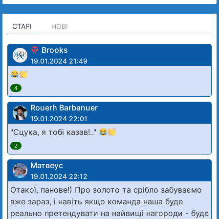
СТАРІ
НОВІ
Brooks
19.01.2024 21:49
4
Rouerh Barbanuer
19.01.2024 22:01
"Сцука, я тобі казав!.."
2
Матвеус
19.01.2024 22:12
Отакої, панове!) Про золото та срібло забуваємо
вже зараз, і навіть якщо команда наша буде
реально претендувати на найвищі нагороди - буде