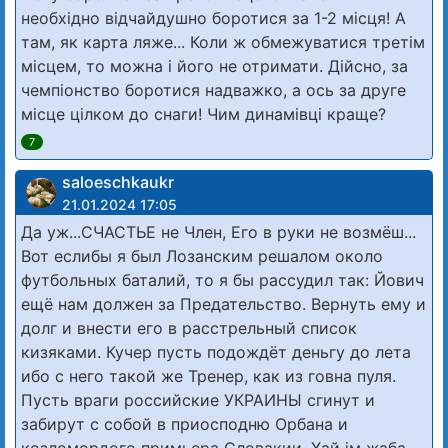
необхідно відчайдушно боротися за 1-2 місця! А
там, як карта ляже... Коли ж обмежуватися третім
місцем, то можна і його не отримати. Дійсно, за
чемпіонство боротися надважко, а ось за друге
місце цілком до снаги! Чим динамівці краще?
7
saloeschkaukr
21.01.2024 17:05
Да уж...СЧАСТЬЕ не Член, Его в руки не возмёш...
Вот еслибы я был Лозанским решалом около
футбольных баталий, то я бы рассудил так: Йович
ещё нам должен за Предательство. Вернуть ему и
долг и внести его в расстрельный список
кизяками. Кучер пусть подождёт деньгу до лета
ибо с него такой же Тренер, как из говна пуля.
Пусть враги российские УКРАИНЫ сгинут и
забирут с собой в приосподню Орбана и