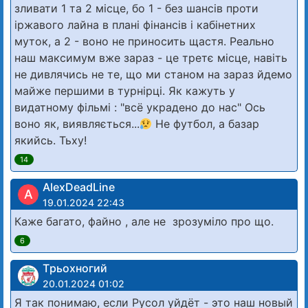
зливати 1 та 2 місце, бо 1 - без шансів проти
іржавого лайна в плані фінансів і кабінетних
муток, а 2 - воно не приносить щастя. Реально
наш максимум вже зараз - це третє місце, навіть
не дивлячись не те, що ми станом на зараз йдемо
майже першими в турнірці. Як кажуть у
видатному фільмі : "всё украдено до нас" Ось
воно як, виявляється...
Не футбол, а базар
якийсь. Тьху!
14
AlexDeadLine
A
19.01.2024 22:43
Каже багато, файно , але не зрозуміло про що.
6
Tрьохногий
20.01.2024 01:02
Я так понимаю, если Русол уйдёт - это наш новый