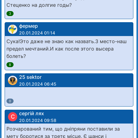
Стеценко на долгие годы?
3
фермер
20.01.2024 01:14
Сука!Это даже не знаю как назвать.3 место-наш
предел мечтаний.И как после этого высера
болеть?
8
25 sektor
20.01.2024 06:45
0
сергій лях
С
20.01.2024 09:58
Розчарований тим, що дніпряни поставили за
мету боротися за третє місце. Є шанси і