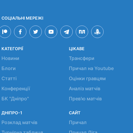
СОЦІАЛЬНІ МЕРЕЖІ
КАТЕГОРІЇ
ЦІКАВЕ
Новини
Трансфери
Блоги
Причал на Youtube
Статті
Оцінки гравцям
Конференції
Аналіз матчів
БК "Дніпро"
Прев'ю матчів
ДНІПРО-1
САЙТ
Розклад матчів
Причал
Турнірна таблиця
Причал Ліга