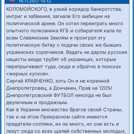
16.11.2017 15:12
КОЛОМОЙСКОГО, в узкий коридор банкротства,
интриг и забвения, загнали Его амбиции на
политической арене. Он хотел переиграть много
опытного полковника КГБ и собирателя кала по
всем Славянским Землям и проиграл эту
политическую битву с подачи своих же бывших
украинских соратников. Ведать не даром русские
нацисты везде трубят об украинцах, которые
перепрыгивают туда, сюда и обратно в поисках
«жирных кусков».
Сергей КРАВЧЕНКО, хоть Он и не коренной
Днепропетровец, а Дончанен, Прав на 120%!
Днепропетровский ФУТБОЛ никогда не был
двуличным и продажным.
Как в Украине множество Врагов своей Страны,
так и на этом Прекрасном сайте имеются
предатели-сопляки, их не много, но они есть и
лезут сюда со всех щелей собственных молодых,