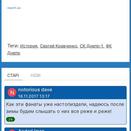
xsport.ua
Теги:
,
,
,
История
Сергей Кравченко
СК Днепр-1
ФК
Днепр
СТАРІ
НОВІ
notorious dave
N
16.11.2017 13:17
Как эти фанаты уже настопиздели, надеюсь после
зимы будем слышать о них все реже и реже!
24
AnderUman