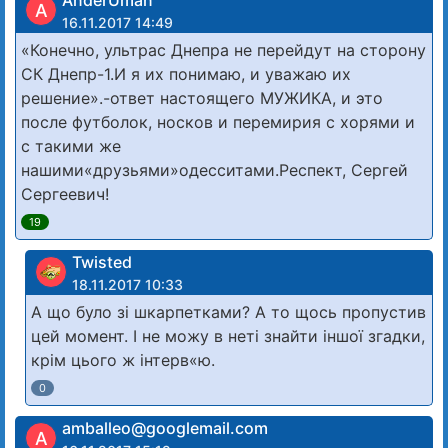
A
16.11.2017 14:49
«Конечно, ультрас Днепра не перейдут на сторону
СК Днепр-1.И я их понимаю, и уважаю их
решение».-ответ настоящего МУЖИКА, и это
после футболок, носков и перемирия с хорями и
с такими же
нашими«друзьями»одесситами.Респект, Сергей
Сергеевич!
19
Twisted
18.11.2017 10:33
А що було зі шкарпетками? А то щось пропустив
цей момент. І не можу в неті знайти іншої згадки,
крім цього ж інтерв«ю.
0
amballeo@googlemail.com
A