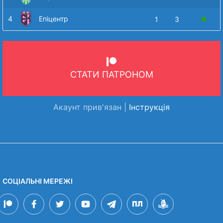
4
Епіцентр
1
3
СТАТИ ПАТРОНОМ
Акаунт прив'язан |
Інструкція
СОЦІАЛЬНІ МЕРЕЖІ