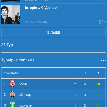
07.06.2026 18:47
2
Історія ФК "Дніпро"
24.05.2026 04:45
0
БІЛЬШЕ
31 Тур
Турнірна таблиця
Команда
І
О
Ф
1
Зоря
2
4
2
Шахтар
1
3
3
Карпати
1
3