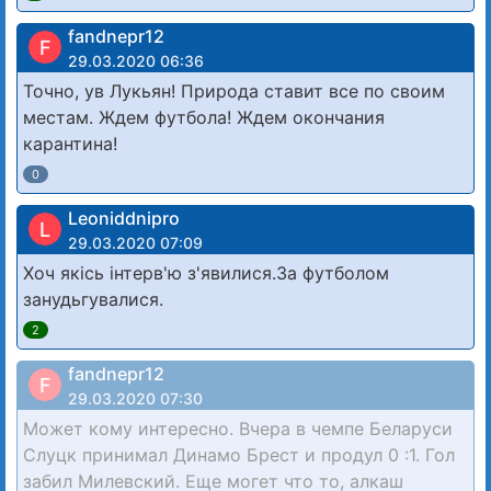
fandnepr12
F
29.03.2020 06:36
Точно, ув Лукьян! Природа ставит все по своим
местам. Ждем футбола! Ждем окончания
карантина!
0
Leoniddnipro
L
29.03.2020 07:09
Хоч якісь інтерв'ю з'явилися.За футболом
занудьгувалися.
2
fandnepr12
F
29.03.2020 07:30
Может кому интересно. Вчера в чемпе Беларуси
Слуцк принимал Динамо Брест и продул 0 :1. Гол
забил Милевский. Еще могет что то, алкаш