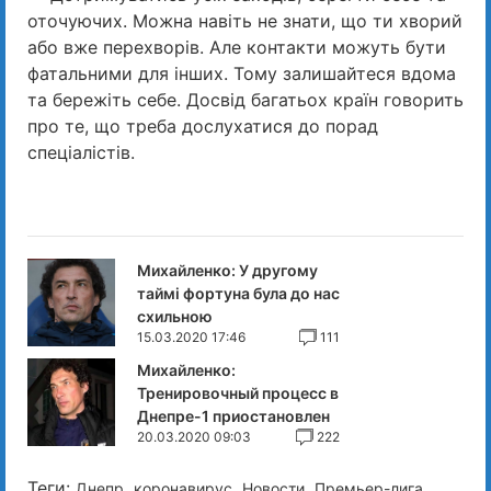
оточуючих. Можна навіть не знати, що ти хворий
або вже перехворів. Але контакти можуть бути
фатальними для інших. Тому залишайтеся вдома
та бережіть себе. Досвід багатьох країн говорить
про те, що треба дослухатися до порад
спеціалістів.
Михайленко: У другому
таймі фортуна була до нас
схильною
15.03.2020 17:46
111
Михайленко:
Тренировочный процесс в
Днепре-1 приостановлен
20.03.2020 09:03
222
Теги:
,
,
,
,
Днепр
коронавирус
Новости
Премьер-лига