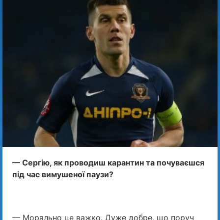
— Сергію, як проводиш карантин та почуваєшся
під час вимушеної паузи?
— Морально це важко. Дуже добре, що поруч