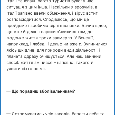
Італії та Іспанії багато туристів було; у нас
ситуація з цим інша. Наскільки я зрозумів, в
Італії запізно ввели обмеження, і вірус встиг
розповсюдитися. Сподіваюсь, що ми це
пройдемо і зробимо вірні висновки. Бачив відео,
що вже й деякі тварини з’явилися там, де
людське життя трохи завмерло. У Венеції,
наприклад, і лебеді, і дельфіни вже є. Зупинилися
якісь шкідливі для природи види діяльності, і
планета одразу очищується. Але наш звичний
спосіб життя змінився – напевно, такого й
уявити ніхто не міг.
— Що порадиш вболівальникам?
— Дотримуватись усіх заходів, берегти себе та