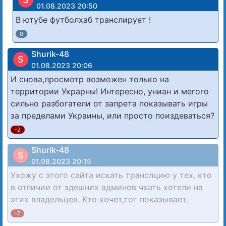
01.08.2023 20:50
В ютубе футболхаб транслирует !
0
Shurik-48
S
01.08.2023 20:06
И снова,просмотр возможен только на
территории Украрны! Интересно, униан и мегого
сильно разбогатели от запрета показывать игры
за пределами Украины, или просто поиздеваться?
-2
Shurik-48
S
01.08.2023 20:15
Ухожу с этого сайта искать транслцию у тех, кто
в отличии от здешних админов чхать хотели на
этих владельцев. Кто хочет,тот показывает.
-7