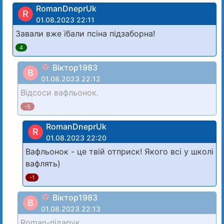
RomanDneprUk
R
01.08.2023 22:11
Завали вже їбали псіна підзаборна!
4
Віктор1983
В
01.08.2023 22:12
Відсоси вафльонок.
-5
RomanDneprUk
R
01.08.2023 22:20
Вафльонок - це твій отприск! Якого всі у школі
вафлять)
-1
Віктор1983
В
01.08.2023 22:13
Roman-підарук.