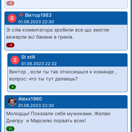
-5
Віктор1983
В
01.08.2023 22:30
Зі слів коментатора зробили все що змогли
вижерли всі банани в греків.
-4
St still
S
01.08.2023 22:32
Виктор , если ты так относишься к команде ,
вопрос: что ты тут делаешь?
4
Alexx1960
01.08.2023 22:30
Молодцы! Показали себя мужиками. Желаю
Днепру и Марселю порвать всех!
10