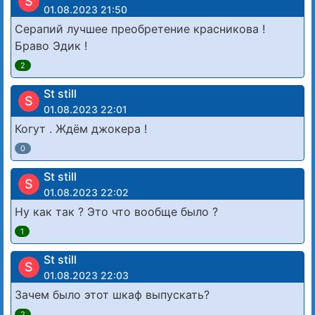
S
01.08.2023 21:50
Серапий лучшее преобретение красникова !
Браво Эдик !
2
St still
S
01.08.2023 22:01
Когут . Ждём джокера !
0
St still
S
01.08.2023 22:02
Ну как так ? Это что вообще было ?
1
St still
S
01.08.2023 22:03
Зачем было этот шкаф выпускать?
2