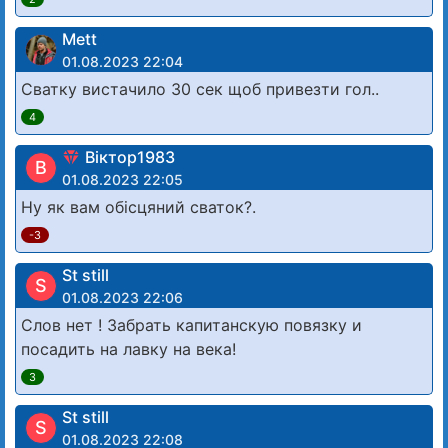
Mett
01.08.2023 22:04
Сватку вистачило 30 сек щоб привезти гол..
4
Віктор1983
В
01.08.2023 22:05
Ну як вам обісцяний сваток?.
-3
St still
S
01.08.2023 22:06
Слов нет ! Забрать капитанскую повязку и
посадить на лавку на века!
3
St still
S
01.08.2023 22:08