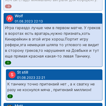
-9
Wolf
W
01.08.2023 22:13
Игра гараздо лучше чем в первом матче. У греков
в воротах есть вратарь,нужно признать,хоть
Кинарейкин в этой игре хорош.Портит игру
рефери,эта немецкая шляпа то углового не видит
в сторону греков,то нарушения на Довбыке и тут
еще прямая красная какая-то левая Танчику.
11
St still
S
01.08.2023 22:21
К танчику точно притензий нет , а к сватку не
разу не коснулся мяча , притензий миллион!
2
Mett