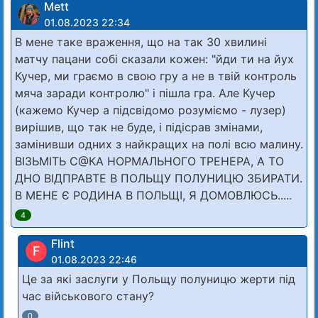
Mett
01.08.2023 22:34
В мене таке враження, що на так 30 хвилині
матчу пацани собі сказали кожен: "йди ти на йух
Кучер, ми граємо в свою гру а не в твій контроль
мяча заради контролю" і пішла гра. Але Кучер
(кажемо Кучер а підсвідомо розуміємо - лузер)
вирішив, що так не буде, і підісрав змінами,
замінивши одних з найкращих на полі всю малину.
ВІЗЬМІТЬ С@КА НОРМАЛЬНОГО ТРЕНЕРА, А ТО
ДНО ВІДПРАВТЕ В ПОЛЬЩУ ПОЛУНИЦЮ ЗБИРАТИ.
В МЕНЕ Є РОДИНА В ПОЛЬЩІ, Я ДОМОВЛЮСЬ.....
4
Flint
F
01.08.2023 22:46
Це за які заслуги у Польщу полуницю жерти під
час військового стану?
0