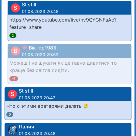
St still
S
01.08.2023 20:48
https://www.youtube.com/live/nv9QYGNFaAc?
feature=share
2
Віктор1983
В
01.08.2023 20:52
Можеш і не шукати як це гавно дивитися то
краще без світла сидіти.
-6
St still
S
01.08.2023 20:47
Что с этими вратарями делать
0
Палич
01.08.2023 20:48