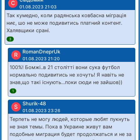
С
01.08.2023 21:03
Так кумедно, коли радянська ковбасна міграція
ниє, шо не може подивитись платний контент.
Халявщики срані.
3
RomanDneprUk
R
01.08.2023 21:20
100%! Бомжі..в 21 столітті вони сука футбол
нормально подивитись не хочуть! Я навіть не
знав,що такі існують...поки сюди не зайшов))
1
Shurik-48
S
01.08.2023 23:26
Терпеть не могу людей, которые любят пукнуть
не зная темы. Пока в Украине живут вам
подобные миграция будет продолжаться и не за