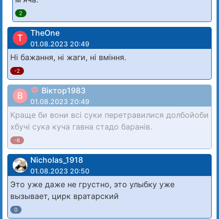
2
TheOne
T
01.08.2023 20:49
Ні бажання, ні жаги, ні вміння.
-2
Віктор1983
В
01.08.2023 20:49
Краще би вони всі суки перетравилися долбойоби
хбучі сука куча гавна стадо баранів.
-6
Nicholas_1918
01.08.2023 20:50
Это уже даже не грустно, это улыбку уже
вызывает, цирк вратарский
0