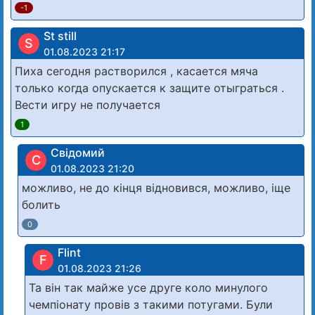
-1
St still
S
01.08.2023 21:17
Пиха сегодня растворился , касается мяча
только когда опускается к защите отыграться .
Вести игру не получается
1
Свідомий
С
01.08.2023 21:20
можливо, не до кінця відновився, можливо, іще
болить
0
Flint
F
01.08.2023 21:26
Та він так майже усе друге коло минулого
чемпіонату провів з такими потугами. Були