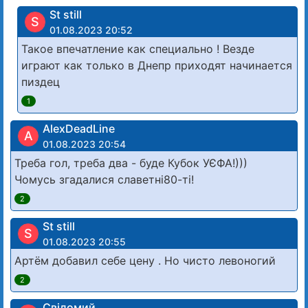
St still
S
01.08.2023 20:52
Такое впечатление как специально ! Везде
играют как только в Днепр приходят начинается
пиздец
1
AlexDeadLine
A
01.08.2023 20:54
Треба гол, треба два - буде Кубок УЄФА!)))
Чомусь згадалися славетні80-ті!
2
St still
S
01.08.2023 20:55
Артём добавил себе цену . Но чисто левоногий
2
Свідомий