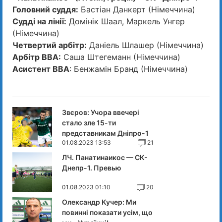
Головний суддя:
Бастіан Данкерт (Німеччина)
Судді на лінії:
Домінік Шаал, Маркель Унгер
(Німеччина)
Четвертий арбітр:
Даніель Шлашер (Німеччина)
Арбітр ВВА:
Саша Штегеманн (Німеччина)
Асистент ВВА
: Бенжамін Бранд (Німеччина)
Звєров: Учора ввечері
стало зле 15-ти
представникам Дніпро-1
01.08.2023 13:53
21
ЛЧ. Панатинаикос — СК-
Днепр-1. Превью
01.08.2023 01:10
20
Олександр Кучер: Ми
повинні показати усім, що