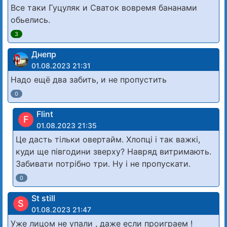
Все таки Гуцуляк и Сваток вовремя бананами
обьелись.
3
Днепр
01.08.2023 21:31
Надо ещё два забить, и не пропустить
0
Flint
F
01.08.2023 21:35
Це дасть тільки овертайм. Хлопці і так важкі,
куди ще півгодини зверху? Навряд витримають.
Забивати потрібно три. Ну і не пропускати.
0
St still
S
01.08.2023 21:47
Уже лицом не упали , даже если проиграем !