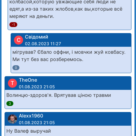
колбасой,которую увжающие себя люди не
едят,а из-за таких жлобов,как вы,которые всё
меряют на деньги.
-1
Свідомий
С
02.08.2023 11:27
мігрував? Єбало оффни, і мовчки жуй ковбасу.
Ми тут без вас розберемось.
0
TheOne
T
01.08.2023 21:05
Волинцю-здоров'я. Врятував ціною травми
3
Alexx1960
01.08.2023 21:05
Ну Валеф выручай