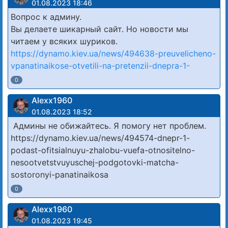
01.08.2023 18:46
Вопрос к админу.
Вы делаете шикарный сайт. Но новости мы
читаем у всяких шуриков.
https://dynamo.kiev.ua/news/494638-preuvelicheno-
vpanatinaikose-otvetili-na-pretenzii-dnepra-1-
0
Alexx1960
01.08.2023 18:52
Админы не обижайтесь. Я помогу нет проблем.
https://dynamo.kiev.ua/news/494574-dnepr-1-
podast-ofitsialnuyu-zhalobu-vuefa-otnositelno-
nesootvetstvuyuschej-podgotovki-matcha-
sostoronyi-panatinaikosa
0
Alexx1960
01.08.2023 19:45