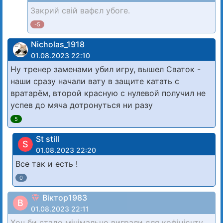
Закрий свій вафєл убоге.
-5
Nicholas_1918
01.08.2023 22:10
Ну тренер заменами убил игру, вышел Сваток -
наши сразу начали вату в защите катать с
вратарём, второй красную с нулевой получил не
успев до мяча дотронуться ни разу
5
St still
S
01.08.2023 22:20
Все так и есть !
0
Віктор1983
В
01.08.2023 22:11
Хоч би стадо мінімально виграли для кофіцієнту.