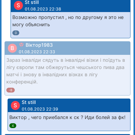
St still
S
01.08.2023 22:38
Возможно пропустил , но по другому я это не
могу объяснить
0
Віктор1983
В
01.08.2023 22:33
Зараз інваліди сядуть в інвалідні візки і поїдуть в
лігу європи там обжеруться чешського пива два
матчі і знову в інвалідних візках в лігу
конференцій.
-8
St still
S
01.08.2023 22:39
Виктор , чего приебался к ск ? Иди болей за фк!
4