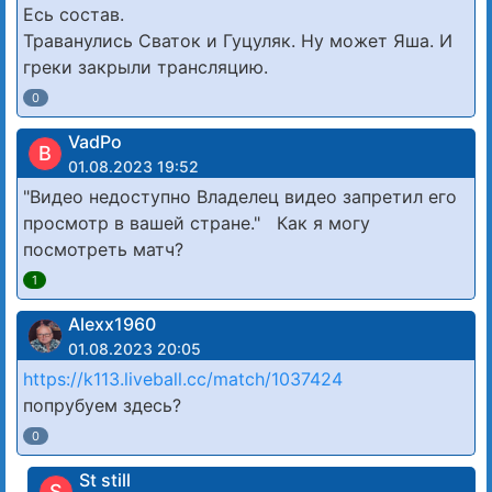
Есь состав.
Траванулись Сваток и Гуцуляк. Ну может Яша. И
греки закрыли трансляцию.
0
VadPo
В
01.08.2023 19:52
"Видео недоступно Владелец видео запретил его
просмотр в вашей стране." Как я могу
посмотреть матч?
1
Alexx1960
01.08.2023 20:05
https://k113.liveball.cc/match/1037424
попрубуем здесь?
0
St still
S