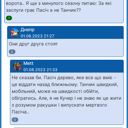
ворота.. Я ще з минулого сезону питаю: За які
заслуги грає Пасіч а не Танчик??
1
Днепр
01.08.2023 21:27
Они друг друга стоят
0
Mett
01.08.2023 21:33
Не сказав би. Пасіч дерево, яке все що вміє -
це віддати назад ближньому. Танчик швидкий,
мобільний, може на швидкості обійти,
обігратись. Але, я не Кучер і не знаю як це жити
з розумом ракушки і випускати мертвого
Пасіча..
0