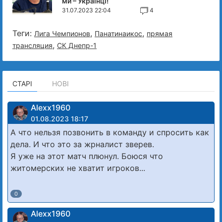
ми – Українці!
31.07.2023 22:04
4
Теги:
,
,
Лига Чемпионов
Панатинаикос
прямая
,
трансляция
СК Днепр-1
СТАРІ
НОВІ
Alexx1960
01.08.2023 18:17
А что нельзя позвонить в команду и спросить как
дела. И что это за жрналист зверев.
Я уже на этот матч плюнул. Боюся что
житомерских не хватит игроков...
0
Alexx1960