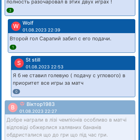
полность разочаровал в этих двух играх !
3
Wolf
W
01.08.2023 22:39
Второй гол Сарапий забил с его подачи.
1
St still
S
01.08.2023 22:53
Я б не ставил голевую ( подачу с углового) в
приоритет все игры за матч
0
Віктор1983
В
01.08.2023 22:27
Добре награли в лізі чемпіонів особливо в матчі
відповіді обжерлися халявних бананів
обдристалися що до гри що під час гри.