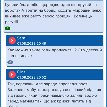
Купили бл.. долбоящеров,шо один шо другий на
воротах.А третій на бровці ходить Мирошниченко
вихиває вже рвоту своєю грою,як і Волинець
рагулііі
1
St still
S
01.08.2023 20:49
Как можно такие голы пропускать ? Это детский
сад не иначе
0
Flint
F
01.08.2023 20:52
Так, переляки. Але заради справедливості,
Волинець мабуть розраховував на інший відскок
від газону, який греки навмисно залили водою
перед матчем так, що аж бризки летять від
м'яча.