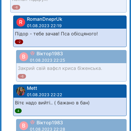
-6
RomanDneprUk
R
01.08.2023 22:19
Підор - тебе зачав! Пса обісцяного!
-2
Віктор1983
В
01.08.2023 22:25
Закрий свій вафєл криса біженська.
-6
Mett
01.08.2023 22:22
Вітє надо вийті.. ( бажано в бан)
4
Віктор1983
В
01.08.2023 22:28