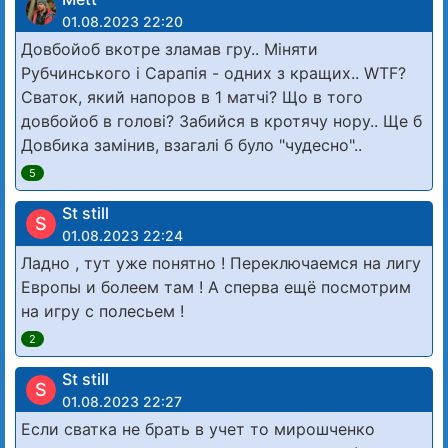
01.08.2023 22:20
Довбойоб вкотре зламав гру.. Міняти
Рубчинського і Сарапія - одних з кращих.. WTF?
Сваток, який напоров в 1 матчі? Що в того
довбойоб в голові? Забийся в кротячу нору.. Ще б
Довбика замінив, взагалі б було "чудесно"..
5
St still
S
01.08.2023 22:24
Ладно , тут уже понятно ! Переключаемся на лигу
Европы и болеем там ! А сперва ещё посмотрим
на игру с полесьем !
2
St still
S
01.08.2023 22:27
Если сватка не брать в учет то мирошченко