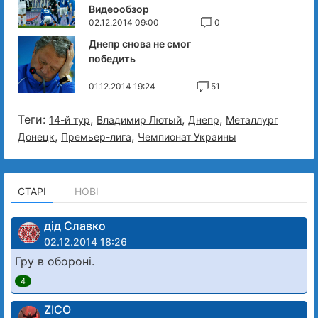
Видеообзор
02.12.2014 09:00
0
Днепр снова не смог
победить
01.12.2014 19:24
51
Теги:
,
,
,
14-й тур
Владимир Лютый
Днепр
Металлург
,
,
Донецк
Премьер-лига
Чемпионат Украины
СТАРІ
НОВІ
дід Славко
02.12.2014 18:26
Гру в обороні.
4
ZICO